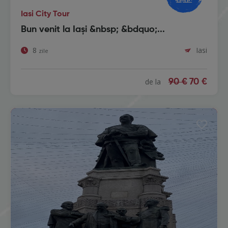
Iasi City Tour
Bun venit la Iași &nbsp; &bdquo;...
8
Iasi
zile
de la
90 €
70 €