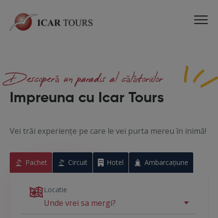
Descoperă un paradis al călătoriilor
Impreuna cu Icar Tours
Vei trăi experiențe pe care le vei purta mereu în inimă!
Pachet
Circuit
Hotel
Ambarcațiune
Locatie