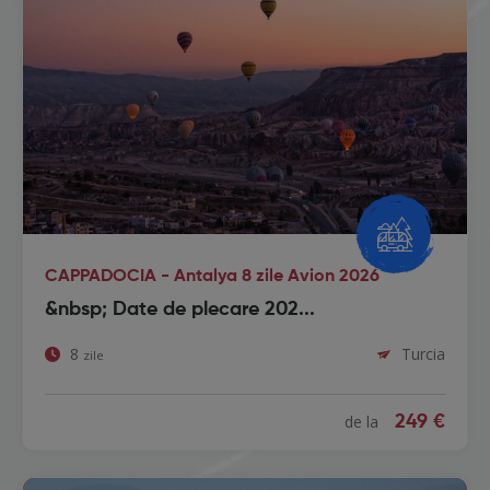
CAPPADOCIA - Antalya 8 zile Avion 2026
&nbsp; Date de plecare 202...
8
Turcia
zile
de la
249 €