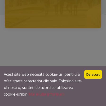
De ce sa alegeti Icar Tours
Acest site web necesită cookie-uri pentru a
De acord
Experiență și încredere în călătorii
oferi toate caracteristicile sale. Folosind site-
de neuitat!
ul nostru, sunteți de acord cu utilizarea
cookie-urilor.
Mai multe informatii