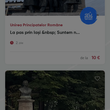
Unirea Principatelor Române
La pas prin Iași &nbsp; Suntem n...
2
zile
de la
10 €