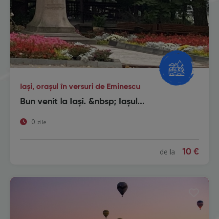
Iași, orașul în versuri de Eminescu
Bun venit la Iași. &nbsp; Iașul...
0
zile
de la
10 €