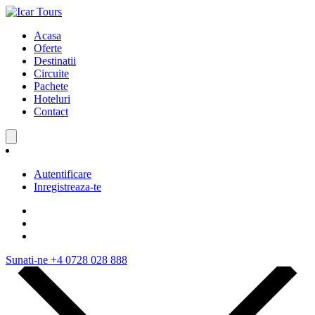
Acasa
Oferte
Destinatii
Circuite
Pachete
Hoteluri
Contact
Autentificare
Inregistreaza-te
Sunati-ne
+4 0728 028 888