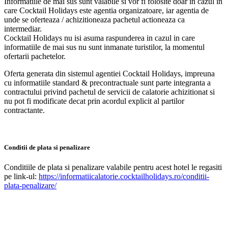
Informatiile de mai sus sunt valabile si vor fi folosite doar in cazul in
care Cocktail Holidays este agentia organizatoare, iar agentia de
unde se oferteaza / achizitioneaza pachetul actioneaza ca
intermediar.
Cocktail Holidays nu isi asuma raspunderea in cazul in care
informatiile de mai sus nu sunt inmanate turistilor, la momentul
ofertarii pachetelor.
Oferta generata din sistemul agentiei Cocktail Holidays, impreuna
cu informatiile standard & precontractuale sunt parte integranta a
contractului privind pachetul de servicii de calatorie achizitionat si
nu pot fi modificate decat prin acordul explicit al partilor
contractante.
Conditii de plata si penalizare
Conditiile de plata si penalizare valabile pentru acest hotel le regasiti
pe link-ul:
https://informatiicalatorie.cocktailholidays.ro/conditii-
plata-penalizare/