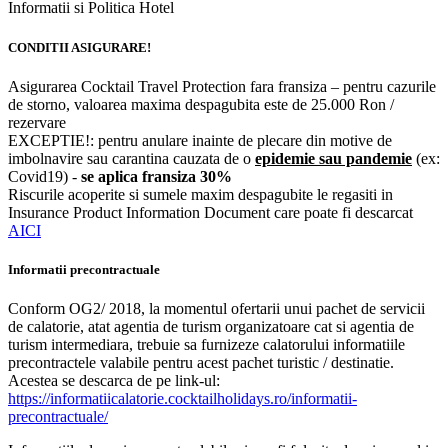
Informatii si Politica Hotel
CONDITII ASIGURARE!
Asigurarea Cocktail Travel Protection fara fransiza – pentru cazurile
de storno, valoarea maxima despagubita este de 25.000 Ron /
rezervare
EXCEPTIE!: pentru anulare inainte de plecare din motive de
imbolnavire sau carantina cauzata de o
epidemie sau pandemie
(ex:
Covid19) -
se aplica fransiza 30%
Riscurile acoperite si sumele maxim despagubite le regasiti in
Insurance Product Information Document care poate fi descarcat
AICI
Informatii precontractuale
Conform OG2/ 2018, la momentul ofertarii unui pachet de servicii
de calatorie, atat agentia de turism organizatoare cat si agentia de
turism intermediara, trebuie sa furnizeze calatorului informatiile
precontractele valabile pentru acest pachet turistic / destinatie.
Acestea se descarca de pe link-ul:
https://informatiicalatorie.cocktailholidays.ro/informatii-
precontractuale/