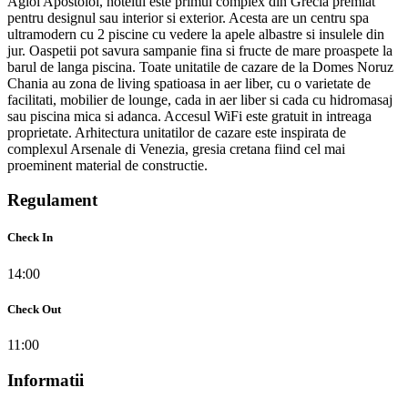
Agioi Apostoloi, hotelul este primul complex din Grecia premiat
pentru designul sau interior si exterior. Acesta are un centru spa
ultramodern cu 2 piscine cu vedere la apele albastre si insulele din
jur. Oaspetii pot savura sampanie fina si fructe de mare proaspete la
barul de langa piscina. Toate unitatile de cazare de la Domes Noruz
Chania au zona de living spatioasa in aer liber, cu o varietate de
facilitati, mobilier de lounge, cada in aer liber si cada cu hidromasaj
sau piscina mica si adanca. Accesul WiFi este gratuit in intreaga
proprietate. Arhitectura unitatilor de cazare este inspirata de
complexul Arsenale di Venezia, gresia cretana fiind cel mai
proeminent material de constructie.
Regulament
Check In
14:00
Check Out
11:00
Informatii