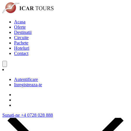
Acasa
Oferte
Destinatii
Circuite
Pachete
Hoteluri
Contact
Autentificare
Inregistreaza-te
Sunati-ne
+4 0728 028 888