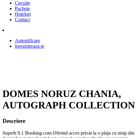
Circuite
Pachete
Hoteluri
Contact
Autentificare
Inregistreaza-te
DOMES NORUZ CHANIA,
AUTOGRAPH COLLECTION
Descriere
Superb 9.1 Booking.com Oferind acces privat la o plaja cu nisip din