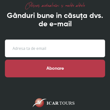
Obțineți actualizări și multe altele
Gânduri bune in căsuța dvs.
de e-mail
Abonare