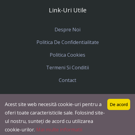
Link-Uri Utile
Despre Noi
Politica De Confidentialitate
Politica Cookies
Termeni Si Conditii
Contact
Acest site web necesită cookie-uri pentru a
De acord
Toate drepturile rezervate
Icar Tours
© 2023
oferi toate caracteristicile sale. Folosind site-
Termeni si Conditii
Politica Cookies
ul nostru, sunteți de acord cu utilizarea
Documente Legale
cookie-urilor.
Mai multe informatii