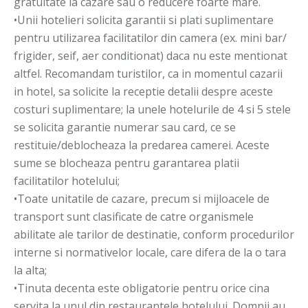
gratuitate la cazare sau o reducere foarte mare.
•Unii hotelieri solicita garantii si plati suplimentare
pentru utilizarea facilitatilor din camera (ex. mini bar/
frigider, seif, aer conditionat) daca nu este mentionat
altfel. Recomandam turistilor, ca in momentul cazarii
in hotel, sa solicite la receptie detalii despre aceste
costuri suplimentare; la unele hotelurile de 4 si 5 stele
se solicita garantie numerar sau card, ce se
restituie/deblocheaza la predarea camerei. Aceste
sume se blocheaza pentru garantarea platii
facilitatilor hotelului;
•Toate unitatile de cazare, precum si mijloacele de
transport sunt clasificate de catre organismele
abilitate ale tarilor de destinatie, conform procedurilor
interne si normativelor locale, care difera de la o tara
la alta;
•Tinuta decenta este obligatorie pentru orice cina
servita la unul din restaurantele hotelului. Domnii au