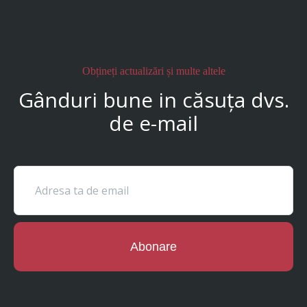
Obțineți actualizări și multe altele
Gânduri bune in căsuța dvs.
de e-mail
Abonare