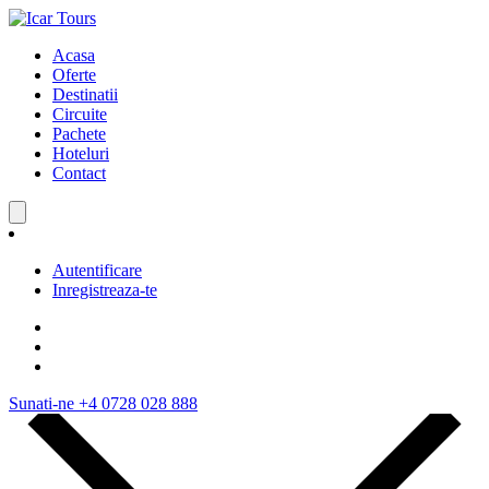
Acasa
Oferte
Destinatii
Circuite
Pachete
Hoteluri
Contact
Autentificare
Inregistreaza-te
Sunati-ne
+4 0728 028 888