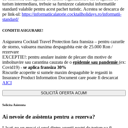
turism intermediara, trebuie sa furnizeze calatorului informatiile
standard valabile pentru acest pachet turistic. Acestea se descarca de
pe link-ul:
https://informatiicalatorie.cocktailholidays.ro/informatii-
standard/
CONDITII ASIGURARE!
Asigurarea Cocktail Travel Protection fara fransiza – pentru cazurile
de storno, valoarea maxima despagubita este de 25.000 Ron /
rezervare
EXCEPTIE!: pentru anulare inainte de plecare din motive de
imbolnavire sau carantina cauzata de o
epidemie sau pandemie
(ex:
Covid19) -
se aplica fransiza 30%
Riscurile acoperite si sumele maxim despagubite le regasiti in
Insurance Product Information Document care poate fi descarcat
AICI
SOLICITĂ OFERTA ACUM!
Solicita Asistenta
Ai nevoie de asistenta pentru a rezerva?
Lăsați-ne un mesaj și unul dintre agenții noștri de turism va fi