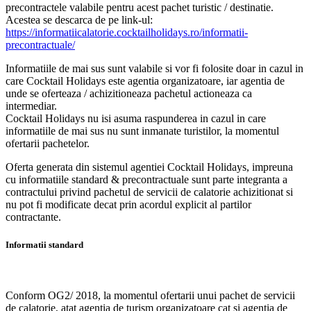
precontractele valabile pentru acest pachet turistic / destinatie.
Acestea se descarca de pe link-ul:
https://informatiicalatorie.cocktailholidays.ro/informatii-
precontractuale/
Informatiile de mai sus sunt valabile si vor fi folosite doar in cazul in
care Cocktail Holidays este agentia organizatoare, iar agentia de
unde se oferteaza / achizitioneaza pachetul actioneaza ca
intermediar.
Cocktail Holidays nu isi asuma raspunderea in cazul in care
informatiile de mai sus nu sunt inmanate turistilor, la momentul
ofertarii pachetelor.
Oferta generata din sistemul agentiei Cocktail Holidays, impreuna
cu informatiile standard & precontractuale sunt parte integranta a
contractului privind pachetul de servicii de calatorie achizitionat si
nu pot fi modificate decat prin acordul explicit al partilor
contractante.
Informatii standard
Conform OG2/ 2018, la momentul ofertarii unui pachet de servicii
de calatorie, atat agentia de turism organizatoare cat si agentia de