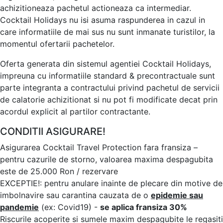
achizitioneaza pachetul actioneaza ca intermediar.
Cocktail Holidays nu isi asuma raspunderea in cazul in
care informatiile de mai sus nu sunt inmanate turistilor, la
momentul ofertarii pachetelor.
Oferta generata din sistemul agentiei Cocktail Holidays,
impreuna cu informatiile standard & precontractuale sunt
parte integranta a contractului privind pachetul de servicii
de calatorie achizitionat si nu pot fi modificate decat prin
acordul explicit al partilor contractante.
CONDITII ASIGURARE!
Asigurarea Cocktail Travel Protection fara fransiza –
pentru cazurile de storno, valoarea maxima despagubita
este de 25.000 Ron / rezervare
EXCEPTIE!: pentru anulare inainte de plecare din motive de
imbolnavire sau carantina cauzata de o
epidemie sau
pandemie
(ex: Covid19) -
se aplica fransiza 30%
Riscurile acoperite si sumele maxim despagubite le regasiti