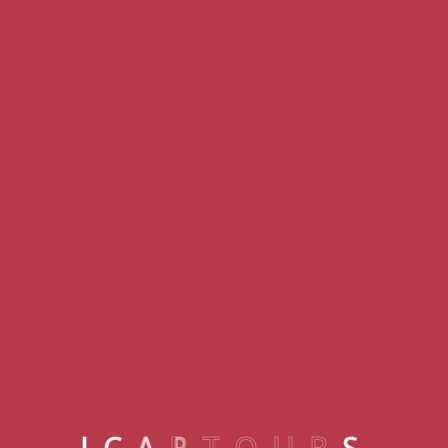
Kemer
NIRVANA DOLCE VITA
I
C
A
R
T
O
U
R
S