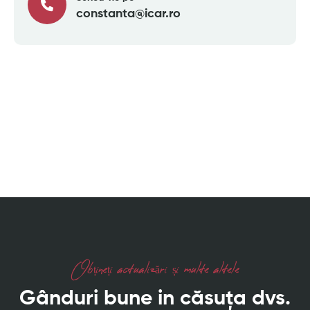
constanta@icar.ro
Obțineți actualizări și multe altele
Gânduri bune in căsuța dvs.