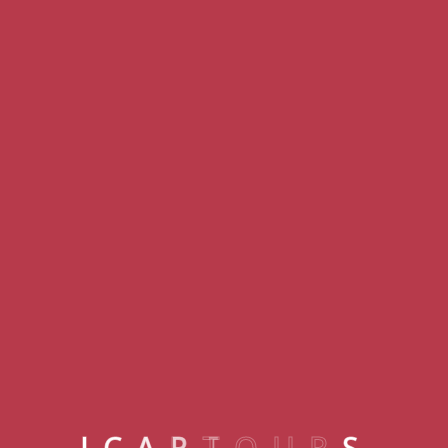
Kemer
NIRVANA DOLCE VITA
I
C
A
R
T
O
U
R
S