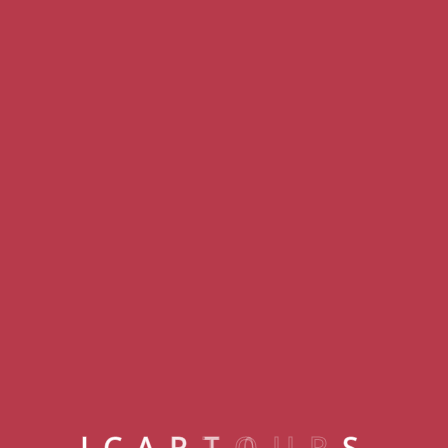
Kemer
NIRVANA DOLCE VITA
I
C
A
R
T
O
U
R
S