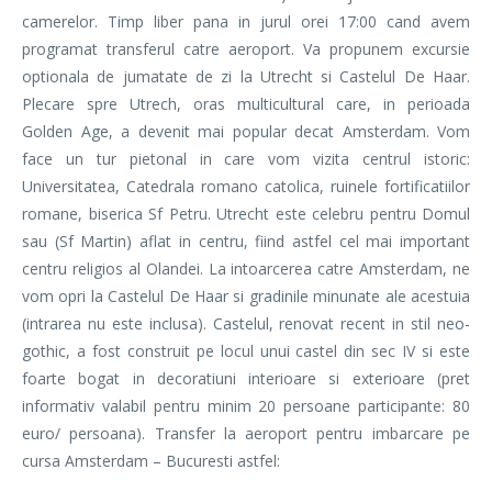
camerelor. Timp liber pana in jurul orei 17:00 cand avem
programat transferul catre aeroport. Va propunem excursie
optionala de jumatate de zi la Utrecht si Castelul De Haar.
Plecare spre Utrech, oras multicultural care, in perioada
Golden Age, a devenit mai popular decat Amsterdam. Vom
face un tur pietonal in care vom vizita centrul istoric:
Universitatea, Catedrala romano catolica, ruinele fortificatiilor
romane, biserica Sf Petru. Utrecht este celebru pentru Domul
sau (Sf Martin) aflat in centru, fiind astfel cel mai important
centru religios al Olandei. La intoarcerea catre Amsterdam, ne
vom opri la Castelul De Haar si gradinile minunate ale acestuia
(intrarea nu este inclusa). Castelul, renovat recent in stil neo-
gothic, a fost construit pe locul unui castel din sec IV si este
foarte bogat in decoratiuni interioare si exterioare (pret
informativ valabil pentru minim 20 persoane participante: 80
euro/ persoana). Transfer la aeroport pentru imbarcare pe
cursa Amsterdam – Bucuresti astfel: