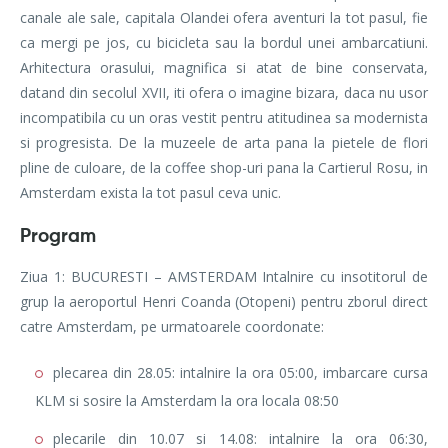
canale ale sale, capitala Olandei ofera aventuri la tot pasul, fie
ca mergi pe jos, cu bicicleta sau la bordul unei ambarcatiuni.
Arhitectura orasului, magnifica si atat de bine conservata,
datand din secolul XVII, iti ofera o imagine bizara, daca nu usor
incompatibila cu un oras vestit pentru atitudinea sa modernista
si progresista. De la muzeele de arta pana la pietele de flori
pline de culoare, de la coffee shop-uri pana la Cartierul Rosu, in
Amsterdam exista la tot pasul ceva unic.
Program
Ziua 1: BUCURESTI – AMSTERDAM Intalnire cu insotitorul de
grup la aeroportul Henri Coanda (Otopeni) pentru zborul direct
catre Amsterdam, pe urmatoarele coordonate:
plecarea din 28.05: intalnire la ora 05:00, imbarcare cursa
KLM si sosire la Amsterdam la ora locala 08:50
plecarile din 10.07 si 14.08: intalnire la ora 06:30,