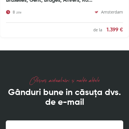
Bruxelles, Gent, Bruges, Anvers, Ro...
8
Amsterdam
zile
de la
1.399 €
Obțineți actualizări și multe altele
Gânduri bune in căsuța dvs.
de e-mail