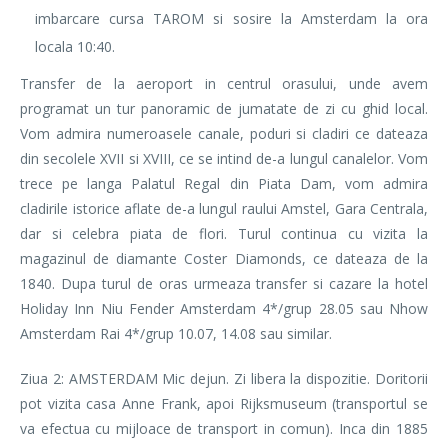
imbarcare cursa TAROM si sosire la Amsterdam la ora
locala 10:40.
Transfer de la aeroport in centrul orasului, unde avem
programat un tur panoramic de jumatate de zi cu ghid local.
Vom admira numeroasele canale, poduri si cladiri ce dateaza
din secolele XVII si XVIII, ce se intind de-a lungul canalelor. Vom
trece pe langa Palatul Regal din Piata Dam, vom admira
cladirile istorice aflate de-a lungul raului Amstel, Gara Centrala,
dar si celebra piata de flori. Turul continua cu vizita la
magazinul de diamante Coster Diamonds, ce dateaza de la
1840. Dupa turul de oras urmeaza transfer si cazare la hotel
Holiday Inn Niu Fender Amsterdam 4*/grup 28.05 sau Nhow
Amsterdam Rai 4*/grup 10.07, 14.08 sau similar.
Ziua 2: AMSTERDAM Mic dejun. Zi libera la dispozitie. Doritorii
pot vizita casa Anne Frank, apoi Rijksmuseum (transportul se
va efectua cu mijloace de transport in comun). Inca din 1885