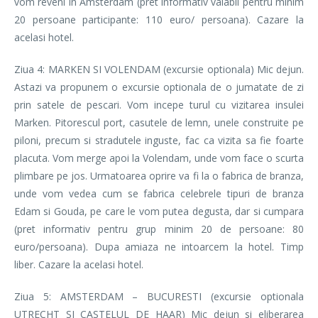
vom reveni in Amsterdam (pret informativ valabil pentru minim
20 persoane participante: 110 euro/ persoana). Cazare la
acelasi hotel.
Ziua 4: MARKEN SI VOLENDAM (excursie optionala) Mic dejun.
Astazi va propunem o excursie optionala de o jumatate de zi
prin satele de pescari. Vom incepe turul cu vizitarea insulei
Marken. Pitorescul port, casutele de lemn, unele construite pe
piloni, precum si stradutele inguste, fac ca vizita sa fie foarte
placuta. Vom merge apoi la Volendam, unde vom face o scurta
plimbare pe jos. Urmatoarea oprire va fi la o fabrica de branza,
unde vom vedea cum se fabrica celebrele tipuri de branza
Edam si Gouda, pe care le vom putea degusta, dar si cumpara
(pret informativ pentru grup minim 20 de persoane: 80
euro/persoana). Dupa amiaza ne intoarcem la hotel. Timp
liber. Cazare la acelasi hotel.
Ziua 5: AMSTERDAM – BUCURESTI (excursie optionala
UTRECHT SI CASTELUL DE HAAR) Mic dejun si eliberarea