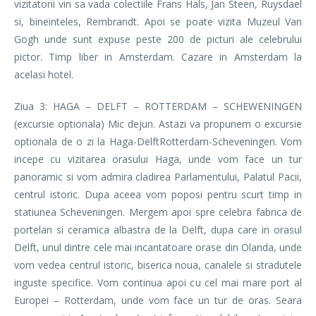
vizitatorii vin sa vada colectiile Frans Hals, Jan Steen, Ruysdael
si, bineinteles, Rembrandt. Apoi se poate vizita Muzeul Van
Gogh unde sunt expuse peste 200 de picturi ale celebrului
pictor. Timp liber in Amsterdam. Cazare in Amsterdam la
acelasi hotel.
Ziua 3: HAGA – DELFT – ROTTERDAM – SCHEWENINGEN
(excursie optionala) Mic dejun. Astazi va propunem o excursie
optionala de o zi la Haga-DelftRotterdam-Scheveningen. Vom
incepe cu vizitarea orasului Haga, unde vom face un tur
panoramic si vom admira cladirea Parlamentului, Palatul Pacii,
centrul istoric. Dupa aceea vom poposi pentru scurt timp in
statiunea Scheveningen. Mergem apoi spre celebra fabrica de
portelan si ceramica albastra de la Delft, dupa care in orasul
Delft, unul dintre cele mai incantatoare orase din Olanda, unde
vom vedea centrul istoric, biserica noua, canalele si stradutele
inguste specifice. Vom continua apoi cu cel mai mare port al
Europei – Rotterdam, unde vom face un tur de oras. Seara