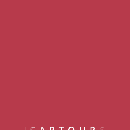
Kemer
NIRVANA DOLCE VITA
I
C
A
R
T
O
U
R
S