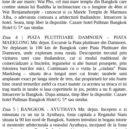
tone de aur masiv; Wat Pho, cel mai mare templu din Bangkok care
contine statuia lui Buddha la inchinaciune cu o lungime de 46m si
Wat Benjamaborpitr - cunoscut si ca Marele Templu de Marmura
Alba, o adevarata comoara a arhitecturii thailandeze. Intoarcere la
hotel. Seara, timp liber la dispozitie. Cazare hotel Pullman Bangkok
Hotel G 5* sau similar.
Ziua 4 | PIATA PLUTITOARE DAMNOEN – PIATA
MAEKLONG Mic dejun. Excursie la Piata plutitoare din Damnoen.
Ne deplasam la 100 km de Bangkok catre Piata Plutitoare din
Damnoen, unde exploram zona rurala. Descoperim trecutul prin
vizitarea unei case thailandeze, cat si modul traditional de
comercializare a fructelor, legumelor si alte bunuri proaspete, prin
folosirea barcilor mici. Continuam cu o vizita la „ciudata” Piata
Maeklong – situata de-a lungul unei cai ferate; tarabele sunt
amplasate exact pe langa sinele de tren, dar proprietarii lor stiu foarte
bine orarul trenurilor astfel ca exact inainte ca acestea sa treaca ei isi
trag marfa in tarabe si lasa copertinele in jos, pentru a nu fi agatate.
Intoarcere la Bangkok. Dupa amiaza, timp liber la dispozitie. Cazare
hotel Pullman Bangkok Hotel G 5* sau similar.
Ziua 5 | BANGKOK - AYUTHAYA Mic dejun. Incepem o zi
minunata cu un tur la Ayuthaya, fosta capitala a Regatului Siam
situata la 90 km nord de Bangkok. Suntem introdusi in bogata istorie
si mostenire arhitecturala a orasului Ayuthaya, incepand de la fosta