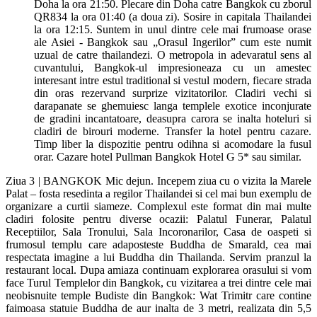
Doha la ora 21:50. Plecare din Doha catre Bangkok cu zborul
QR834 la ora 01:40 (a doua zi). Sosire in capitala Thailandei
la ora 12:15. Suntem in unul dintre cele mai frumoase orase
ale Asiei - Bangkok sau „Orasul Ingerilor” cum este numit
uzual de catre thailandezi. O metropola in adevaratul sens al
cuvantului, Bangkok-ul impresioneaza cu un amestec
interesant intre estul traditional si vestul modern, fiecare strada
din oras rezervand surprize vizitatorilor. Cladiri vechi si
darapanate se ghemuiesc langa templele exotice inconjurate
de gradini incantatoare, deasupra carora se inalta hoteluri si
cladiri de birouri moderne. Transfer la hotel pentru cazare.
Timp liber la dispozitie pentru odihna si acomodare la fusul
orar. Cazare hotel Pullman Bangkok Hotel G 5* sau similar.
Ziua 3 | BANGKOK Mic dejun. Incepem ziua cu o vizita la Marele
Palat – fosta resedinta a regilor Thailandei si cel mai bun exemplu de
organizare a curtii siameze. Complexul este format din mai multe
cladiri folosite pentru diverse ocazii: Palatul Funerar, Palatul
Receptiilor, Sala Tronului, Sala Incoronarilor, Casa de oaspeti si
frumosul templu care adaposteste Buddha de Smarald, cea mai
respectata imagine a lui Buddha din Thailanda. Servim pranzul la
restaurant local. Dupa amiaza continuam explorarea orasului si vom
face Turul Templelor din Bangkok, cu vizitarea a trei dintre cele mai
neobisnuite temple Budiste din Bangkok: Wat Trimitr care contine
faimoasa statuie Buddha de aur inalta de 3 metri, realizata din 5,5