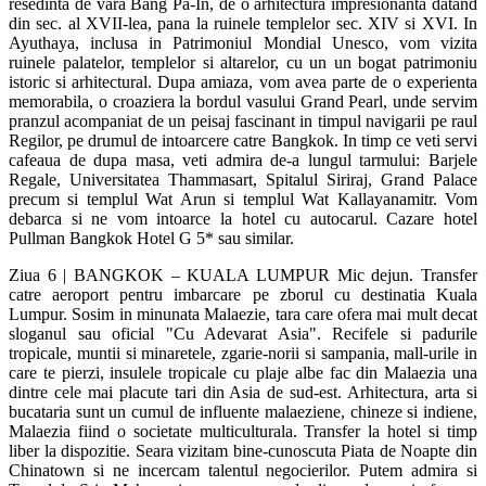
resedinta de vara Bang Pa-In, de o arhitectura impresionanta datand
din sec. al XVII-lea, pana la ruinele templelor sec. XIV si XVI. In
Ayuthaya, inclusa in Patrimoniul Mondial Unesco, vom vizita
ruinele palatelor, templelor si altarelor, cu un un bogat patrimoniu
istoric si arhitectural. Dupa amiaza, vom avea parte de o experienta
memorabila, o croaziera la bordul vasului Grand Pearl, unde servim
pranzul acompaniat de un peisaj fascinant in timpul navigarii pe raul
Regilor, pe drumul de intoarcere catre Bangkok. In timp ce veti servi
cafeaua de dupa masa, veti admira de-a lungul tarmului: Barjele
Regale, Universitatea Thammasart, Spitalul Siriraj, Grand Palace
precum si templul Wat Arun si templul Wat Kallayanamitr. Vom
debarca si ne vom intoarce la hotel cu autocarul. Cazare hotel
Pullman Bangkok Hotel G 5* sau similar.
Ziua 6 | BANGKOK – KUALA LUMPUR Mic dejun. Transfer
catre aeroport pentru imbarcare pe zborul cu destinatia Kuala
Lumpur. Sosim in minunata Malaezie, tara care ofera mai mult decat
sloganul sau oficial "Cu Adevarat Asia". Recifele si padurile
tropicale, muntii si minaretele, zgarie-norii si sampania, mall-urile in
care te pierzi, insulele tropicale cu plaje albe fac din Malaezia una
dintre cele mai placute tari din Asia de sud-est. Arhitectura, arta si
bucataria sunt un cumul de influente malaeziene, chineze si indiene,
Malaezia fiind o societate multiculturala. Transfer la hotel si timp
liber la dispozitie. Seara vizitam bine-cunoscuta Piata de Noapte din
Chinatown si ne incercam talentul negocierilor. Putem admira si