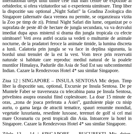
international drept unul dintre cele mai mari centre de expozitie al
orhideelor, si ofera vizitatorilor sai o experienta uimitoare. Timp liber
la dispozitie sau optional „Night Safari” la Gradina Zoologica din
Singapore (alternativ daca vremea nu permite, se organzieaza vizita
la Zoo pe timp de zi). Primul Night Safari din lume, organizat pe o
suprafata de peste 40 de hectare de jungla secundara, va va dezvalui
imediat dupa apus misterul si drama din jungla tropicala cu efecte
uimitoare! Veti avea astfel ocazia sa vedeti o multumie de animale
nocturne, de la pradatori feroce la animale timide, la lumina discreta
a lunii. Calatoria prin jungla se va face in deplina siguranta, la
bordul unui trenulet de la est la vest. Vom trece prin rezervatii
naturale si habitate care reproduc mediul natural de la poalele
muntilor Himalaya, Padurile din Asia de Sud Est sau subcontinentul
Indian. Cazare la Rendezvous Hotel 4* sau similar Singapore.
Ziua 12 | SINGAPORE – INSULA SENTOSA Mic dejun. Timp
liber la dispozitie sau, optional, Excursie pe Insula Sentosa. De pe
Muntele Faber se traverseaza cu telecabina pana pe Insula Sentosa,
privelistea asupra orasului fiind coplesitoare. La doar 15 minute de
oras, „zona de joaca preferata a Asiei”, gazduieste plaje cu nisip
auriu, o gama larga de atractii tematice, spauri renumite mondial,
vegetatie luxurianta, resedinte luxoase, terenuri de golf si cel mai
mare Oceanariu cu pesti tropicali din Asia. Intoarcere la hotel in
Singapore. Cazare la Rendezvous Hotel 4* sau similar Singapore.
Zilele 13 - 14 | SINGAPORE – BUCURESTI Mic dejun.