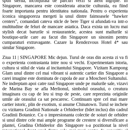
spun sterila, inconjurata de parcuri verzi si atent ingrijite. In
Singapore, mancarea este considerata atractie culturala, ea fiind
foarte importanta pentru identitatea nationala. Pentru o experienta
iconica singaporeza mergeti la unul dintre faimoasele “hawker
centers”, comandati cateva sticle de bere Tiger si afundati-va intr-o
multitudine de feluri de mancare asiatica. Daca exista un lucru mai
stylish decat barurile si restaurantele, acestea sunt mallurile si
boutique-urile care au facut din Singapore un sinonim pentru
cumparaturi extravagante. Cazare la Rendezvous Hotel 4* sau
similar Singapore.
Ziua 11 | SINGAPORE Mic dejun. Turul de oras din acesta zi va fi
o experienta contrastanta intre nou si vechi. Experimentam istoria,
cultura si stilul de viata al incitantului Singapore. Vizitam Kampong
Glam unul dintre cel mai vibrant si autentic cartier din Singapore a
carei imagine este dominata de cupola de aur a Moscheei Sultanului.
Ne indreptam apoi catre raul Singapore unde pe malurile sale, vizavi
de Marina Bay se afla Merlionul, simbolul orasului, o creatura
imaginara cu cap de leu si trup de peste, care reprezinta originile
umile ale orasului ca sat pescaresc. Continuam spre cel mai mare
cartier istoric, plin de exotism, si anume Chinatown. Turul se incheie
cu vizitarea Gradinii Nationale a Orhideelor (bilet inclus) din cadrul
Gradinii Botanice. Cu o impresionanta colectie de soiuri de orhidee
si unul dintre cele mai ample programe de crestere si diversificare a
plantei, Gradina Orhideelor din Singapore s-a pozitionat la nivel