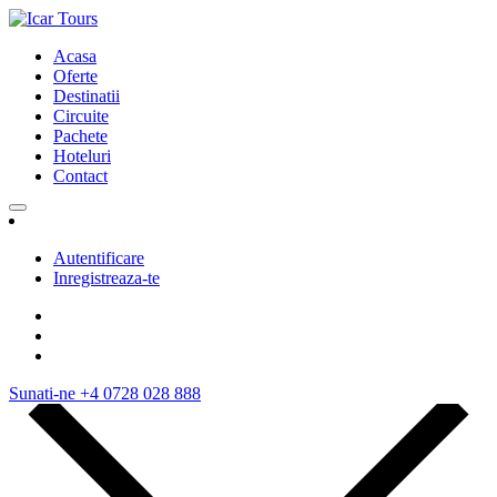
Acasa
Oferte
Destinatii
Circuite
Pachete
Hoteluri
Contact
Autentificare
Inregistreaza-te
Sunati-ne
+4 0728 028 888