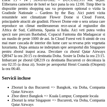
Eliberarea camerelor de hotel se face pana la ora 12:00. Timp liber la
dispozitie pentru shopping sau va propunem optional o vizita la
Gradinile Nationale – Gardens by the Bay. Aici puteti vizita
renumitele sere climatizate Flower Dome si Cloud Forest,
principalele atractii ale gradinii. Flower Dome este o sera uriasa care
reproduce un climat mediteraneean rece-uscat al regiunilor din
Africa de Sud, California, Spania si Italia. Aici veti putea vedea
specii rare precum Baobabul, Copacul Fantoma din Madagascar si
un maslin de peste 1000 de ani. In Cloud Forest veti fi uimiti de cea
mai mare cascada de interior din lume care sa revarsa prin vegetatia
luxurianta. Dupa amiaza ne indreptam spre aeroportul din Singapore
pentru zborul inapoi acasa. Decolare cu zborul Qatar Airways
QR947 la ora 20:15 cu destinatia Doha. Sosire la Doha la ora 23:15.
Imbarcare pe zborul QR219 cu destinatia Bucuresti ce decoleaza la
ora 02:35 (a doua zi). Sosire pe aeroportul Henri Coanda (Otopeni)
la ora 06:40.
Servicii incluse
Zboruri la dus Bucuresti => Bangkok, via Doha, Compania
Qatar Airways
Zbor direct Bangkok => Kuala Lumpur, Companie locala
Zboruri la retur Singapore => Bucuresti, via Doha, Compania
Qatar Airways