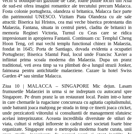
vechi si boutique-uri gazduite de case, foarte putine locuri din Asia
de sud-est ofera imagini romantice ale trecutului precum Malacca.
Fosta colonie portugheza, olandeza si britanica, Malacca face parte
din patrimoniul UNESCO. Vizitam Piata Olandeza cu ale sale
atractii: Biserica lui Hristos, cea mai veche biserica protestanta din
Malaezia, Fantana, situata in centrul pietei, cladita de britanici in
memoria Reginei Victoria, Turnul cu Ceas care se ridica
impresionant in apropierea Fantanii. Continuam cu: Templul Cheng
Hoon Teng, cel mai vechi templu functional chinez in Malaezia,
fondat in 1645; Porta de Santiago, dovada evidenta a ocupatiei
Portugheze; Biserica Sfantul Paul, locul unde Francisc Xavier a
infiintat prima scoala moderna din Malaezia. Dupa un pranz
traditional, veti avea timp sa va plimbati de-a lungul strazii Jonker,
faimoasa pentru antichitatile malaeziene. Cazare la hotel Swiss
Garden 4* sau similar Malacca.
Ziua 10 | MALACCA – SINGAPORE Mic dejun. Lasam
frumusetile Malaeziei in urma si ne indreptam cu autocarul spre
Singapore. Pe drum pranz la un restaurant local. Pasim intr-o lume
in care chemarile la rugaciune concureaza cu agitatia capitalismului,
unde batranii joaca mahjong pe strada in timp ce tinerii joaca cricket,
unde prezicatorii viitorului si consultantii de management sfatuiesc
acelasi intreprinzator. Aceasta incredibila diversitate de stiluri de
viata, culturi si religii infloreste in cadrul unei societati foarte bine
organizate. Singapore este o metropola moderna foarte curata, unii