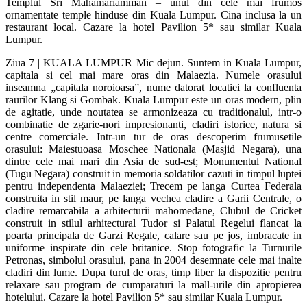
Templul Sri Mahamariamman – unul din cele mai frumos
ornamentate temple hinduse din Kuala Lumpur. Cina inclusa la un
restaurant local. Cazare la hotel Pavilion 5* sau similar Kuala
Lumpur.
Ziua 7 | KUALA LUMPUR Mic dejun. Suntem in Kuala Lumpur,
capitala si cel mai mare oras din Malaezia. Numele orasului
inseamna „capitala noroioasa”, nume datorat locatiei la confluenta
raurilor Klang si Gombak. Kuala Lumpur este un oras modern, plin
de agitatie, unde noutatea se armonizeaza cu traditionalul, intr-o
combinatie de zgarie-nori impresionanti, cladiri istorice, natura si
centre comerciale. Intr-un tur de oras descoperim frumusetile
orasului: Maiestuoasa Moschee Nationala (Masjid Negara), una
dintre cele mai mari din Asia de sud-est; Monumentul National
(Tugu Negara) construit in memoria soldatilor cazuti in timpul luptei
pentru independenta Malaeziei; Trecem pe langa Curtea Federala
construita in stil maur, pe langa vechea cladire a Garii Centrale, o
cladire remarcabila a arhitecturii mahomedane, Clubul de Cricket
construit in stilul arhitectural Tudor si Palatul Regelui flancat la
poarta principala de Garzi Regale, calare sau pe jos, imbracate in
uniforme inspirate din cele britanice. Stop fotografic la Turnurile
Petronas, simbolul orasului, pana in 2004 desemnate cele mai inalte
cladiri din lume. Dupa turul de oras, timp liber la dispozitie pentru
relaxare sau program de cumparaturi la mall-urile din apropierea
hotelului. Cazare la hotel Pavilion 5* sau similar Kuala Lumpur.