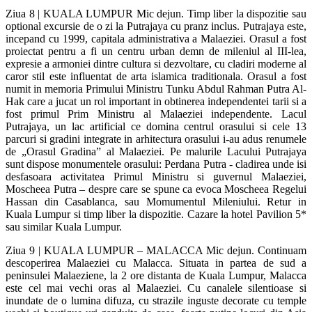
Ziua 8 | KUALA LUMPUR Mic dejun. Timp liber la dispozitie sau
optional excursie de o zi la Putrajaya cu pranz inclus. Putrajaya este,
incepand cu 1999, capitala administrativa a Malaeziei. Orasul a fost
proiectat pentru a fi un centru urban demn de mileniul al III-lea,
expresie a armoniei dintre cultura si dezvoltare, cu cladiri moderne al
caror stil este influentat de arta islamica traditionala. Orasul a fost
numit in memoria Primului Ministru Tunku Abdul Rahman Putra Al-
Hak care a jucat un rol important in obtinerea independentei tarii si a
fost primul Prim Ministru al Malaeziei independente. Lacul
Putrajaya, un lac artificial ce domina centrul orasului si cele 13
parcuri si gradini integrate in arhitectura orasului i-au adus renumele
de „Orasul Gradina” al Malaeziei. Pe malurile Lacului Putrajaya
sunt dispose monumentele orasului: Perdana Putra - cladirea unde isi
desfasoara activitatea Primul Ministru si guvernul Malaeziei,
Moscheea Putra – despre care se spune ca evoca Moscheea Regelui
Hassan din Casablanca, sau Momumentul Mileniului. Retur in
Kuala Lumpur si timp liber la dispozitie. Cazare la hotel Pavilion 5*
sau similar Kuala Lumpur.
Ziua 9 | KUALA LUMPUR – MALACCA Mic dejun. Continuam
descoperirea Malaeziei cu Malacca. Situata in partea de sud a
peninsulei Malaeziene, la 2 ore distanta de Kuala Lumpur, Malacca
este cel mai vechi oras al Malaeziei. Cu canalele silentioase si
inundate de o lumina difuza, cu strazile inguste decorate cu temple