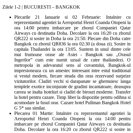
Zilele 1-2 | BUCURESTI – BANGKOK
Plecarile 21 Ianuarie si 02 Februarie: Intalnire cu
reprezentantul agentiei la Aeroportul Henri Coanda Otopeni la
ora 14:00 pentru imbarcare pe zborul Companiei Qatar
Airways cu destinatia Doha. Decolare la ora 16:20 cu zborul
QR222 si sosire in Doha la ora 21:50. Plecare din Doha catre
Bangkok cu zborul QR836 la ora 02:30 (a doua zi). Sosire in
capitala Thailandei la ora 13:05. Suntem in unul dintre cele
mai frumoase orase ale Asiei - Bangkok sau „Orasul
Ingerilor” cum este numit uzual de catre thailandezi. O
metropola in adevaratul sens al cuvantului, Bangkok-ul
impresioneaza cu un amestec interesant intre estul traditional
si vestul modern, fiecare strada din oras rezervand surprize
vizitatorilor. Cladiri vechi si darapanate se ghemuiesc langa
templele exotice inconjurate de gradini incantatoare, deasupra
carora se inalta hoteluri si cladiri de birouri moderne. Transfer
la hotel pentru cazare. Timp liber la dispozitie pentru odihna si
acomodare la fusul orar. Cazare hotel Pullman Bangkok Hotel
G 5* sau similar.
Plecarea 01 Martie: Intalnire cu reprezentantul agentiei la
Aeroportul Henri Coanda Otopeni la ora 14:00 pentru
imbarcare pe zborul Companiei Qatar Airways cu destinatia
Doha. Decolare la ora 16:20 cu zborul QR222 si sosire in