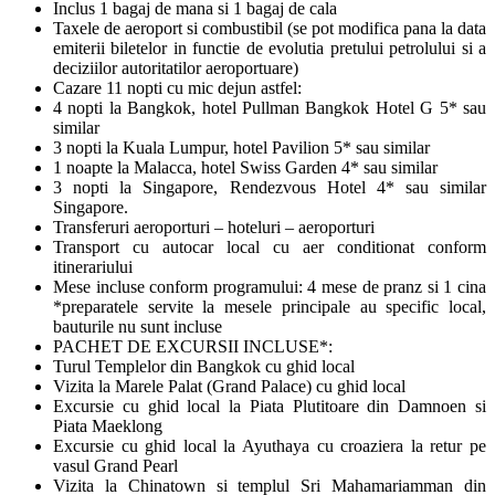
Inclus 1 bagaj de mana si 1 bagaj de cala
Taxele de aeroport si combustibil (se pot modifica pana la data
emiterii biletelor in functie de evolutia pretului petrolului si a
deciziilor autoritatilor aeroportuare)
Cazare 11 nopti cu mic dejun astfel:
4 nopti la Bangkok, hotel Pullman Bangkok Hotel G 5* sau
similar
3 nopti la Kuala Lumpur, hotel Pavilion 5* sau similar
1 noapte la Malacca, hotel Swiss Garden 4* sau similar
3 nopti la Singapore, Rendezvous Hotel 4* sau similar
Singapore.
Transferuri aeroporturi – hoteluri – aeroporturi
Transport cu autocar local cu aer conditionat conform
itinerariului
Mese incluse conform programului: 4 mese de pranz si 1 cina
*preparatele servite la mesele principale au specific local,
bauturile nu sunt incluse
PACHET DE EXCURSII INCLUSE*:
Turul Templelor din Bangkok cu ghid local
Vizita la Marele Palat (Grand Palace) cu ghid local
Excursie cu ghid local la Piata Plutitoare din Damnoen si
Piata Maeklong
Excursie cu ghid local la Ayuthaya cu croaziera la retur pe
vasul Grand Pearl
Vizita la Chinatown si templul Sri Mahamariamman din