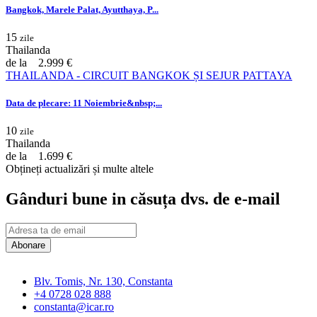
Bangkok, Marele Palat, Ayutthaya, P...
15
zile
Thailanda
de la
2.999 €
THAILANDA - CIRCUIT BANGKOK ȘI SEJUR PATTAYA
Data de plecare: 11 Noiembrie&nbsp;...
10
zile
Thailanda
de la
1.699 €
Obțineți actualizări și multe altele
Gânduri bune in căsuța dvs. de e-mail
Abonare
Blv. Tomis, Nr. 130, Constanta
+4 0728 028 888
constanta@icar.ro