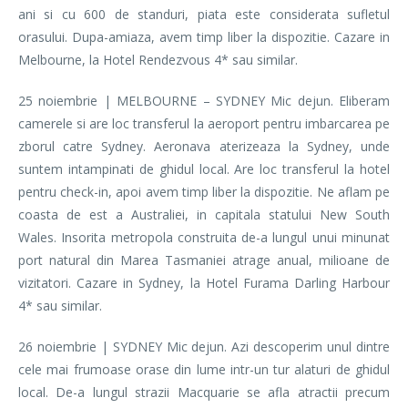
ani si cu 600 de standuri, piata este considerata sufletul
orasului. Dupa-amiaza, avem timp liber la dispozitie. Cazare in
Melbourne, la Hotel Rendezvous 4* sau similar.
25 noiembrie | MELBOURNE – SYDNEY Mic dejun. Eliberam
camerele si are loc transferul la aeroport pentru imbarcarea pe
zborul catre Sydney. Aeronava aterizeaza la Sydney, unde
suntem intampinati de ghidul local. Are loc transferul la hotel
pentru check-in, apoi avem timp liber la dispozitie. Ne aflam pe
coasta de est a Australiei, in capitala statului New South
Wales. Insorita metropola construita de-a lungul unui minunat
port natural din Marea Tasmaniei atrage anual, milioane de
vizitatori. Cazare in Sydney, la Hotel Furama Darling Harbour
4* sau similar.
26 noiembrie | SYDNEY Mic dejun. Azi descoperim unul dintre
cele mai frumoase orase din lume intr-un tur alaturi de ghidul
local. De-a lungul strazii Macquarie se afla atractii precum