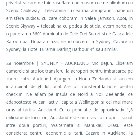
privelistea care ne taie rasuflarea pe masura ce ne plimbam cu
Scenic Cableway – telecabina cu cea mai abrupta inclinatie din
emisfera sudica, cu care coboram in Valea Jamison. Apoi, in
Scenic Skyway – telecabina cu podea de sticla, avem parte de
o panorama 360˚ dominata de Cele Trei Surori si de Cascadele
Katoomba. Dupa-amiaza, ne intoarcem la Sydney. Cazare in
Sydney, la Hotel Furama Darling Harbour 4* sau similar.
28 noiembrie | SYDNEY – AUCKLAND Mic dejun. Eliberam
camerele si are loc transferul la aeroport pentru imbarcarea pe
zborul catre Auckland. Ajungem in Noua Zeelanda si suntem
intampinati de ghidul local. Are loc transferul la hotel pentru
check-in. Ne aflam pe Insula de Nord a Noii Zeelande, ce
adaposteste vulcani activi, capitala Wellington si cel mai mare
oras al tarii – Auckland. Cu o populatie de aproximativ 1,8
milioane de locuitori, Auckland este un oras cosmopolit situat
intre doua porturi, Waitemata si Manukau. Orasul este
considerat centrul economic al tarii. Cazare in Auckland, la