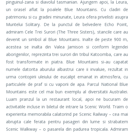
pinguinul-zana si diavolul tasmanian. Ajungem apoi, la Leura,
un orasel aflat la poalele Blue Mountains. Cu cladiri de
patrimoniu si cu gradini minunate, Leura ofera privelisti asupra
Muntelui Solitary. De la punctul de belvedere Echo Point,
admiram Cele Trei Surori (The Three Sisters), stancile care au
devenit un simbol al Blue Mountains. Inalte de peste 900 m,
acestea se inalta din Valea Jamison si conform legendei
aborigenilor, reprezinta trei surori din tribul Katoomba, care au
fost transformate in piatra. Blue Mountains si-au capatat
numele datorita aburului albastrui care ii invaluie, rezultat in
urma contopirii uleiului de eucalipt emanat in atmosfera, cu
particulele de praf si cu vaporii de apa. Parcul National Blue
Mountains este cel mai bun exemplu al diversitatii Australiei.
Luam pranzul la un restaurant local, apoi ne bucuram de
activitatile incluse in biletul de intrare la Scenic World. Traim o
experienta memorabila calatorind pe Scenic Railway – cea mai
abrupta cale ferata pentru pasageri din lume si strabatem
Scenic Walkway – o pasarela din padurea tropicala. Admiram