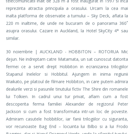
telecomunicatii inalt de 328 m a fost inaugurat in 1997 si inca
reprezinta atractia principala a orasului. Urcam la cea mai
inalta platforma de observatie a turnului – Sky Deck, aflata la
220 m inaltime, de unde ne bucuram de o panorama 360˚
asupra orasului. Cazare in Auckland, la Hotel SkyCity 4* sau
similar.
30 noiembrie | AUCKLAND - HOBBITON – ROTORUA Mic
dejun. Ne indreptam catre Matamata, un sat cunoscut datorita
fermei ce a servit drept Hobbiton in ecranizarea trilogiilor
Stapanul Inelelor si Hobbitul. Ajungem in inima regiunii
Waikato, pe platoul de filmare Hobbiton, in care putem admira
dealurile verzi si pasunile tinutului fictiv The Shire din romanele
lui Tolkien. In cadrul unui tur privat, aflam cum a fost
descoperita ferma familiei Alexander de regizorul Peter
Jackson si cum a fost transformata intr-un loc de poveste.
Admiram casutele hobbitilor, iar fanii trilogiilor cu siguranta,
vor recunoaste Bag End – locuinta lui Bilbo si a lui Frodo
Baggins, dar si Hanul Dragonul Verde, unde la sfarsitul turului,