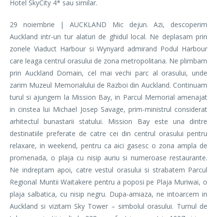
Hotel SkyCity 4* sau similar.
29 noiembrie | AUCKLAND Mic dejun. Azi, descoperim
Auckland intr-un tur alaturi de ghidul local. Ne deplasam prin
zonele Viaduct Harbour si Wynyard admirand Podul Harbour
care leaga centrul orasului de zona metropolitana. Ne plimbam
prin Auckland Domain, cel mai vechi parc al orasului, unde
zarim Muzeul Memorialului de Razboi din Auckland. Continuam
turul si ajungem la Mission Bay, in Parcul Memorial amenajat
in cinstea lui Michael Josep Savage, prim-ministrul considerat
arhitectul bunastarii statului. Mission Bay este una dintre
destinatiile preferate de catre cei din centrul orasului pentru
relaxare, in weekend, pentru ca aici gasesc o zona ampla de
promenada, o plaja cu nisip auriu si numeroase restaurante.
Ne indreptam apoi, catre vestul orasului si strabatem Parcul
Regional Muntii Waitakere pentru a poposi pe Plaja Muriwai, o
plaja salbatica, cu nisip negru. Dupa-amiaza, ne intoarcem in
Auckland si vizitam Sky Tower – simbolul orasului. Turnul de