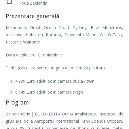
Noua Zeelanda
Prezentare generală
Melbourne, Great Ocean Road, Sydney, Blue Mountains,
Auckland, Hobbiton, Rotorua, Experienta Maori, Wai-O-Tapu,
Pesterile Waitomo
Data de plecare: 21 noiembrie
Tarife (calculate pentru un grup de minim 20 platitori):
4.999 Euro adult loc in camera dubla / twin
6.149 Euro adult loc in camera single
Program
21 noiembrie | BUCURESTI – DOHA Intalnirea cu insotitorul de
grup are loc la Aeroportul International Henri Coanda Otopeni,
la ora 08:00 pentru imbarcarea pe zborul companiei Qatar