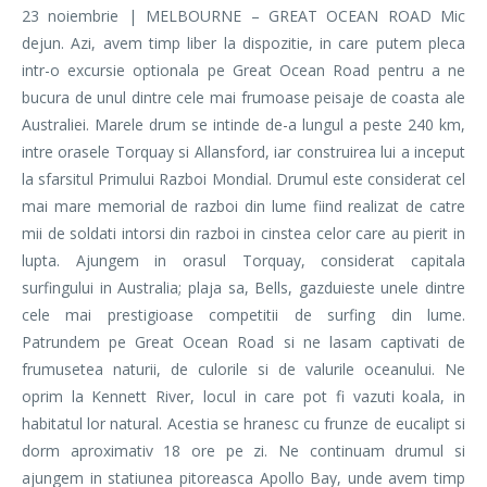
23 noiembrie | MELBOURNE – GREAT OCEAN ROAD Mic
dejun. Azi, avem timp liber la dispozitie, in care putem pleca
intr-o excursie optionala pe Great Ocean Road pentru a ne
bucura de unul dintre cele mai frumoase peisaje de coasta ale
Australiei. Marele drum se intinde de-a lungul a peste 240 km,
intre orasele Torquay si Allansford, iar construirea lui a inceput
la sfarsitul Primului Razboi Mondial. Drumul este considerat cel
mai mare memorial de razboi din lume fiind realizat de catre
mii de soldati intorsi din razboi in cinstea celor care au pierit in
lupta. Ajungem in orasul Torquay, considerat capitala
surfingului in Australia; plaja sa, Bells, gazduieste unele dintre
cele mai prestigioase competitii de surfing din lume.
Patrundem pe Great Ocean Road si ne lasam captivati de
frumusetea naturii, de culorile si de valurile oceanului. Ne
oprim la Kennett River, locul in care pot fi vazuti koala, in
habitatul lor natural. Acestia se hranesc cu frunze de eucalipt si
dorm aproximativ 18 ore pe zi. Ne continuam drumul si
ajungem in statiunea pitoreasca Apollo Bay, unde avem timp