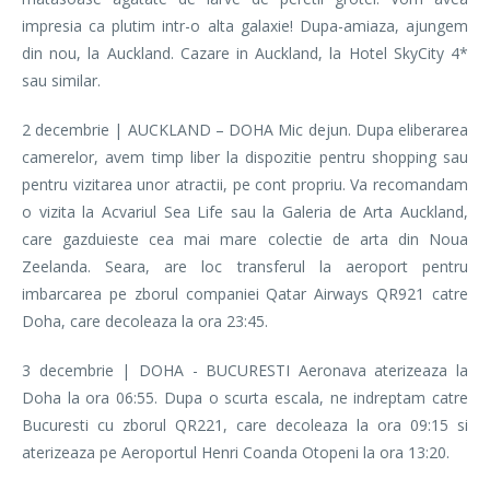
impresia ca plutim intr-o alta galaxie! Dupa-amiaza, ajungem
din nou, la Auckland. Cazare in Auckland, la Hotel SkyCity 4*
sau similar.
2 decembrie | AUCKLAND – DOHA Mic dejun. Dupa eliberarea
camerelor, avem timp liber la dispozitie pentru shopping sau
pentru vizitarea unor atractii, pe cont propriu. Va recomandam
o vizita la Acvariul Sea Life sau la Galeria de Arta Auckland,
care gazduieste cea mai mare colectie de arta din Noua
Zeelanda. Seara, are loc transferul la aeroport pentru
imbarcarea pe zborul companiei Qatar Airways QR921 catre
Doha, care decoleaza la ora 23:45.
3 decembrie | DOHA - BUCURESTI Aeronava aterizeaza la
Doha la ora 06:55. Dupa o scurta escala, ne indreptam catre
Bucuresti cu zborul QR221, care decoleaza la ora 09:15 si
aterizeaza pe Aeroportul Henri Coanda Otopeni la ora 13:20.