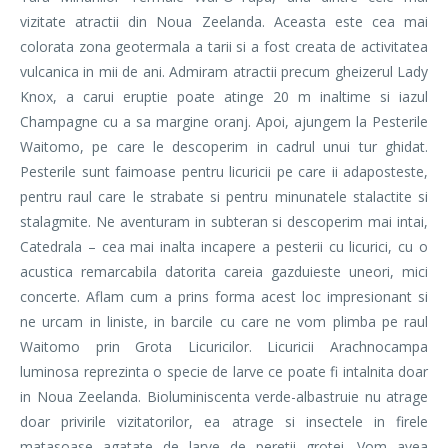
vizitate atractii din Noua Zeelanda. Aceasta este cea mai
colorata zona geotermala a tarii si a fost creata de activitatea
vulcanica in mii de ani. Admiram atractii precum gheizerul Lady
Knox, a carui eruptie poate atinge 20 m inaltime si iazul
Champagne cu a sa margine oranj. Apoi, ajungem la Pesterile
Waitomo, pe care le descoperim in cadrul unui tur ghidat.
Pesterile sunt faimoase pentru licuricii pe care ii adaposteste,
pentru raul care le strabate si pentru minunatele stalactite si
stalagmite. Ne aventuram in subteran si descoperim mai intai,
Catedrala – cea mai inalta incapere a pesterii cu licurici, cu o
acustica remarcabila datorita careia gazduieste uneori, mici
concerte. Aflam cum a prins forma acest loc impresionant si
ne urcam in liniste, in barcile cu care ne vom plimba pe raul
Waitomo prin Grota Licuricilor. Licuricii Arachnocampa
luminosa reprezinta o specie de larve ce poate fi intalnita doar
in Noua Zeelanda. Bioluminiscenta verde-albastruie nu atrage
doar privirile vizitatorilor, ea atrage si insectele in firele
matasoase agatate de larve de peretii grotei. Vom avea