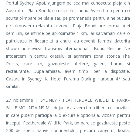
Portul Sydney. Apoi, ajungem pe cea mai cunoscuta plaja din
Australia - Plaja Bondi, cu nisip fin si auriu. Avem timp pentru o
scurta plimbare pe plaja sau pe promenada pentru a ne bucura
de atmosfera relaxata a zonei. Plaja Bondi are forma unei
semiluni, se intinde pe aproximativ 1 km, iar salvamarii care o
patruleaza in fiecare zi a anului au devenit faimosi datorita
show-ului televizat transmis international - Bondi Rescue. Ne
intoarcem in centrul orasului si admiram zona istorica The
Rocks, care azi, gazduieste ateliere, galerii, baruri si
restaurante. Dupa-amiaza, avem timp liber la dispozitie.
Cazare in Sydney, la Hotel Furama Darling Harbour 4* sau
similar.
27 noiembrie | SYDNEY - FEATHERDALE WILDLIFE PARK–
BLUE MOUNTAINS Mic dejun. Azi avem timp liber la dispozitie,
in care putem participa la o excursie optionala. Vizitam pentru
inceput, Featherdale Wildlife Park, un parc ce gazduieste peste
200 de specii native continentului, precum cangurul, koala,