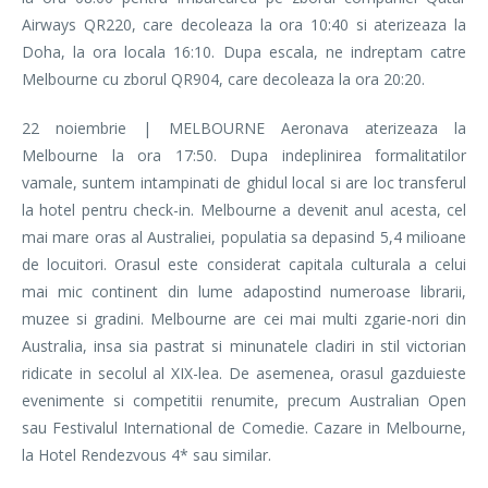
Airways QR220, care decoleaza la ora 10:40 si aterizeaza la
Doha, la ora locala 16:10. Dupa escala, ne indreptam catre
Melbourne cu zborul QR904, care decoleaza la ora 20:20.
22 noiembrie | MELBOURNE Aeronava aterizeaza la
Melbourne la ora 17:50. Dupa indeplinirea formalitatilor
vamale, suntem intampinati de ghidul local si are loc transferul
la hotel pentru check-in. Melbourne a devenit anul acesta, cel
mai mare oras al Australiei, populatia sa depasind 5,4 milioane
de locuitori. Orasul este considerat capitala culturala a celui
mai mic continent din lume adapostind numeroase librarii,
muzee si gradini. Melbourne are cei mai multi zgarie-nori din
Australia, insa sia pastrat si minunatele cladiri in stil victorian
ridicate in secolul al XIX-lea. De asemenea, orasul gazduieste
evenimente si competitii renumite, precum Australian Open
sau Festivalul International de Comedie. Cazare in Melbourne,
la Hotel Rendezvous 4* sau similar.