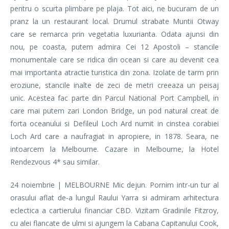
pentru o scurta plimbare pe plaja. Tot aici, ne bucuram de un
pranz la un restaurant local. Drumul strabate Muntii Otway
care se remarca prin vegetatia luxurianta. Odata ajunsi din
nou, pe coasta, putem admira Cei 12 Apostoli – stancile
monumentale care se ridica din ocean si care au devenit cea
mai importanta atractie turistica din zona. Izolate de tarm prin
eroziune, stancile inalte de zeci de metri creeaza un peisaj
unic. Acestea fac parte din Parcul National Port Campbell, in
care mai putem zari London Bridge, un pod natural creat de
forta oceanului si Defileul Loch Ard numit in cinstea corabiei
Loch Ard care a naufragiat in apropiere, in 1878. Seara, ne
intoarcem la Melbourne. Cazare in Melbourne, la Hotel
Rendezvous 4* sau similar.
24 noiembrie | MELBOURNE Mic dejun. Pornim intr-un tur al
orasului aflat de-a lungul Raului Yarra si admiram arhitectura
eclectica a cartierului financiar CBD. Vizitam Gradinile Fitzroy,
cu alei flancate de ulmi si ajungem la Cabana Capitanului Cook,