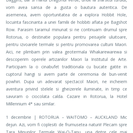
vom avea sansa de a gusta o bautura autentica. De
asemenea, avem oportunitatea de a explora Hobbit Hole,
locuinta fascinanta a unei familii de hobbiti aflata pe Bagshot
Row. Parasim taramul minunat si ne continuam drumul spre
Rotorua, o destinatie populara pentru peisajele uluitoare,
pentru izvoarele termale si pentru promovarea culturii Maori.
Aici, ne plimbam prin valea geotermala Whakarewarewa si
descoperim operele artizanilor Maori la Institutul de Arte.
Participam la o cinabufet traditionala cu bucate gatite in
cuptorul hangi si avem parte de ceremonia de bun-venit
powhiri. Dupa un adevarat spectacol Maori, ne incheiem
aventura privind stelele si gheizerele iluminate, in timp ce
savuram o ciocolata calda. Cazare in Rotorua, la Hotel
Millennium 4* sau similar.
1 decembrie | ROTORUA – WAITOMO – AUCKLAND Mic
dejun. Azi, vom fi coplesiti de frumusetea naturii! Plecam spre
Tara Minunilor Termale Wai-O-Tapu, una dintre cele mai