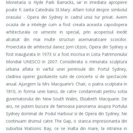
Monetaria si Hyde Park Barracks, iar in imediata apropiere
poate fi zarita Catedrala St.Mary. Aflam totul despre simbolul
orasului - Opera din Sydney in cadrul unui tur privat. Avem
ocazia de a intelege cum a fost creata aceasta capodopera
arhitecturala ce uimeste in special, prin acoperisul inedit
alcatuit din mai multe structuri asemanatoare scoicilor.
Proiectata de arhitectul danez Jorn Utzon, Opera din Sydney a
fost inaugurata in 1973 si a fost inscrisa in Lista Patrimoniului
Mondial UNESCO in 2007. Considerata o minunata sculptura
urbana aflata in varful unei peninsule din Portul Sydney,
cladirea operei gazduieste sute de concerte si de spectacole
anual. Ajungem la Mrs Macquarie’s Chair, o piatra sculptata in
1810, in forma unei banci, de catre condamnati pentru sotia
guvernatorului din New South Wales, Elizabeth Macquarie. De
aici, ne putem bucura de faimoasa panorama asupra Portului
Sydney dominat de Podul Harbour si de Opera din Sydney. Ne
continuam drumul catre The Gap, o stanca impresionanta din
suburbia Watsons Bay, ce se inalta din mare, la intrarea in