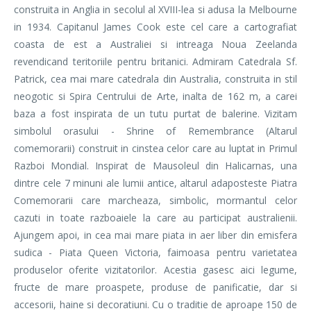
construita in Anglia in secolul al XVIII-lea si adusa la Melbourne
in 1934. Capitanul James Cook este cel care a cartografiat
coasta de est a Australiei si intreaga Noua Zeelanda
revendicand teritoriile pentru britanici. Admiram Catedrala Sf.
Patrick, cea mai mare catedrala din Australia, construita in stil
neogotic si Spira Centrului de Arte, inalta de 162 m, a carei
baza a fost inspirata de un tutu purtat de balerine. Vizitam
simbolul orasului - Shrine of Remembrance (Altarul
comemorarii) construit in cinstea celor care au luptat in Primul
Razboi Mondial. Inspirat de Mausoleul din Halicarnas, una
dintre cele 7 minuni ale lumii antice, altarul adaposteste Piatra
Comemorarii care marcheaza, simbolic, mormantul celor
cazuti in toate razboaiele la care au participat australienii.
Ajungem apoi, in cea mai mare piata in aer liber din emisfera
sudica - Piata Queen Victoria, faimoasa pentru varietatea
produselor oferite vizitatorilor. Acestia gasesc aici legume,
fructe de mare proaspete, produse de panificatie, dar si
accesorii, haine si decoratiuni. Cu o traditie de aproape 150 de