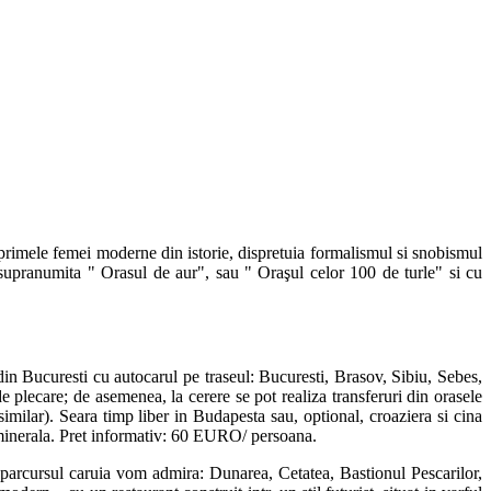
primele femei moderne din istorie, dispretuia formalismul si snobismul
e supranumita " Orasul de aur", sau " Oraşul celor 100 de turle" si cu
curesti cu autocarul pe traseul: Bucuresti, Brasov, Sibiu, Sebes,
 plecare; de asemenea, la cerere se pot realiza transferuri din orasele
ilar). Seara timp liber in Budapesta sau, optional, croaziera si cina
 minerala. Pret informativ: 60 EURO/ persoana.
rsul caruia vom admira: Dunarea, Cetatea, Bastionul Pescarilor,