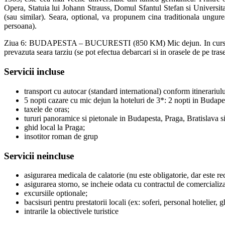
Opera, Statuia lui Johann Strauss, Domul Sfantul Stefan si Universit
(sau similar). Seara, optional, va propunem cina traditionala ungur
persoana).
Ziua 6: BUDAPESTA – BUCURESTI (850 KM) Mic dejun. In cursul dimi
prevazuta seara tarziu (se pot efectua debarcari si in orasele de pe tras
Servicii incluse
transport cu autocar (standard international) conform itinerariulu
5 nopti cazare cu mic dejun la hoteluri de 3*: 2 nopti in Budapes
taxele de oras;
tururi panoramice si pietonale in Budapesta, Praga, Bratislava s
ghid local la Praga;
insotitor roman de grup
Servicii neincluse
asigurarea medicala de calatorie (nu este obligatorie, dar este r
asigurarea storno, se incheie odata cu contractul de comercializa
excursiile optionale;
bacsisuri pentru prestatorii locali (ex: soferi, personal hotelier,
intrarile la obiectivele turistice