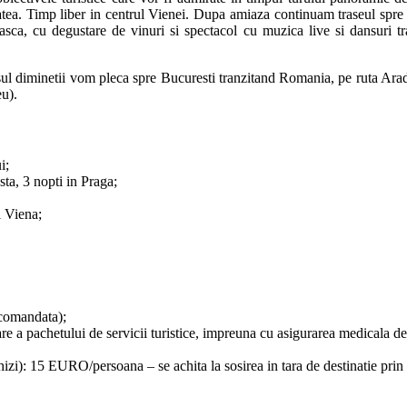
atea. Timp liber in centrul Vienei. Dupa amiaza continuam traseul spre 
easca, cu degustare de vinuri si spectacol cu muzica live si dansuri t
netii vom pleca spre Bucuresti tranzitand Romania, pe ruta Arad – 
eu).
i;
ta, 3 nopti in Praga;
i Viena;
ecomandata);
re a pachetului de servicii turistice, impreuna cu asigurarea medicala de 
 ghizi): 15 EURO/persoana – se achita la sosirea in tara de destinatie prin