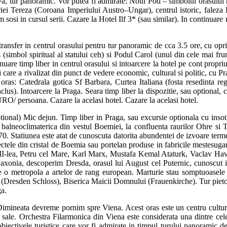
, tur panoramic. Vor putea fi admirate: Noul Pod – simbolul orasului mod
ariei Tereza (Coroana Imperiului Austro–Ungar), centrul istoric, faleza 
 sosi in cursul serii. Cazare la Hotel Ilf 3* (sau similar). In continuare
ransfer in centrul orasului pentru tur panoramic de cca 3.5 ore, cu opr
tus (simbol spiritual al statului ceh) si Podul Carol (unul din cele ma
nuare timp liber in centrul orasului si intoarcere la hotel pe cont pro
e a rivalizat din punct de vedere economic, cultural si politic, cu Pra
oras: Catedrala gotica Sf Barbara, Curtea Italiana (fosta resedinta reg
lus). Intoarcere la Praga. Seara timp liber la dispozitie, sau optional, c
O/ persoana. Cazare la acelasi hotel. Cazare la acelasi hotel.
ejun. Timp liber in Praga, sau excursie optionala cu insotitorul
lneoclimaterica din vestul Boemiei, la confluenta raurilor Ohre si Te
. Statiunea este atat de cunoscuta datorita abundentei de izvoare termel
iectele din cristal de Boemia sau portelan produse in fabricile mestesug
-lea, Petru cel Mare, Karl Marx, Mustafa Kemal Ataturk, Vaclav Havel
Saxonia, descoperim Dresda, orasul lui August cel Puternic, cunoscut i
ne o metropola a artelor de rang european. Marturie stau somptuoasele
(Dresden Schloss), Biserica Maicii Domnului (Frauenkirche). Tur pietona
ga.
devreme pornim spre Viena. Acest oras este un centru cultural recu
ele sale. Orchestra Filarmonica din Viena este considerata una dintre ce
biectivele turistice care vor fi admirate in timpul turului panoramic d