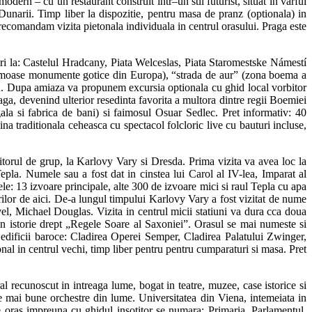
ern – cu un restaurant construit intr–un stil futurist, situat in varful
Dunarii. Timp liber la dispozitie, pentru masa de pranz (optionala) in
 recomandam vizita pietonala individuala in centrul orasului. Praga este
iri la: Castelul Hradcany, Piata Welceslas, Piata Staromestske Námestí
i frumoase monumente gotice din Europa), “strada de aur” (zona boema a
priu. Dupa amiaza va propunem excursia optionala cu ghid local vorbitor
ga, devenind ulterior resedinta favorita a multora dintre regii Boemiei
ala si fabrica de bani) si faimosul Osuar Sedlec. Pret informativ: 40
ina traditionala ceheasca cu spectacol folcloric live cu bauturi incluse,
 de grup, la Karlovy Vary si Dresda. Prima vizita va avea loc la
pla. Numele sau a fost dat in cinstea lui Carol al IV-lea, Imparat al
e: 13 izvoare principale, alte 300 de izvoare mici si raul Tepla cu apa
arilor de aici. De-a lungul timpului Karlovy Vary a fost vizitat de nume
, Michael Douglas. Vizita in centrul micii statiuni va dura cca doua
n istorie drept „Regele Soare al Saxoniei”. Orasul se mai numeste si
 edificii baroce: Cladirea Operei Semper, Cladirea Palatului Zwinger,
l in centrul vechi, timp liber pentru pentru cumparaturi si masa. Pret
noscut in intreaga lume, bogat in teatre, muzee, case istorice si
le mai bune orchestre din lume. Universitatea din Viena, intemeiata in
e oras impreuna cu ghidul insotitor se numara: Primaria, Parlamentul,