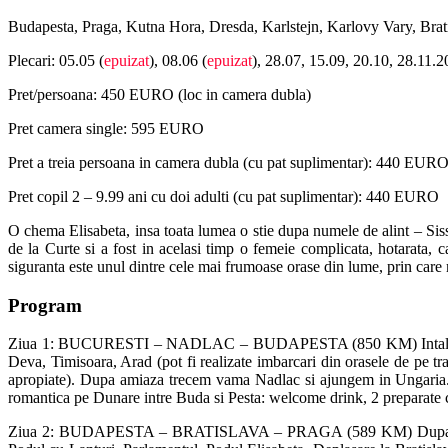
Budapesta, Praga, Kutna Hora, Dresda, Karlstejn, Karlovy Vary, Brat
Plecari: 05.05 (
epuizat
), 08.06 (
epuizat
), 28.07, 15.09, 20.10, 28.11.2
Pret/persoana: 450 EURO (loc in camera dubla)
Pret camera single: 595 EURO
Pret a treia persoana in camera dubla (cu pat suplimentar): 440 EUR
Pret copil 2 – 9.99 ani cu doi adulti (cu pat suplimentar): 440 EURO
O chema Elisabeta, insa toata lumea o stie dupa numele de alint – Sis
de la Curte si a fost in acelasi timp o femeie complicata, hotarata, 
siguranta este unul dintre cele mai frumoase orase din lume, prin care 
Program
Ziua 1: BUCURESTI – NADLAC – BUDAPESTA (850 KM) Intalnire in fat
Deva, Timisoara, Arad (pot fi realizate imbarcari din orasele de pe tr
apropiate). Dupa amiaza trecem vama Nadlac si ajungem in Ungaria. Sp
romantica pe Dunare intre Buda si Pesta: welcome drink, 2 preparate c
Ziua 2: BUDAPESTA – BRATISLAVA – PRAGA (589 KM) Dupa micul dej