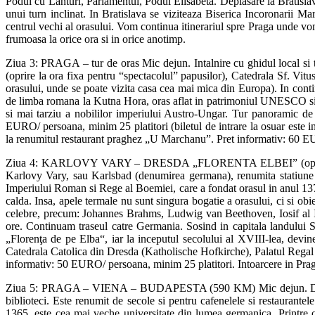
Podul cu Lanturi, Parlamentul, Podul Elisabeta. Deplasare la Bratislava
unui turn inclinat. In Bratislava se viziteaza Biserica Incoronarii M
centrul vechi al orasului. Vom continua itinerariul spre Praga unde vom
frumoasa la orice ora si in orice anotimp.
Ziua 3: PRAGA – tur de oras Mic dejun. Intalnire cu ghidul local si t
(oprire la ora fixa pentru “spectacolul” papusilor), Catedrala Sf. Vi
orasului, unde se poate vizita casa cea mai mica din Europa). In conti
de limba romana la Kutna Hora, oras aflat in patrimoniul UNESCO si car
si mai tarziu a nobililor imperiului Austro-Ungar. Tur panoramic de 
EURO/ persoana, minim 25 platitori (biletul de intrare la osuar este inc
la renumitul restaurant praghez „U Marchanu”. Pret informativ: 60 EUR
Ziua 4: KARLOVY VARY – DRESDA „FLORENTA ELBEI” (optional) Mic d
Karlovy Vary, sau Karlsbad (denumirea germana), renumita statiune ba
Imperiului Roman si Rege al Boemiei, care a fondat orasul in anul 1370
calda. Insa, apele termale nu sunt singura bogatie a orasului, ci si ob
celebre, precum: Johannes Brahms, Ludwig van Beethoven, Iosif al II
ore. Continuam traseul catre Germania. Sosind in capitala landului 
„Florenţa de pe Elba“, iar la inceputul secolului al XVIII-lea, devi
Catedrala Catolica din Dresda (Katholische Hofkirche), Palatul Regal 
informativ: 50 EURO/ persoana, minim 25 platitori. Intoarcere in Pra
Ziua 5: PRAGA – VIENA – BUDAPESTA (590 KM) Mic dejun. Dimineata 
biblioteci. Este renumit de secole si pentru cafenelele si restaurant
1365, este cea mai veche universitate din lumea germanica. Printre o