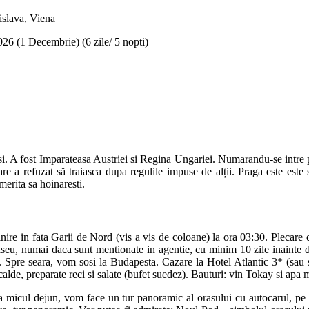
islava, Viena
026 (1 Decembrie) (6 zile/ 5 nopti)
O
si. A fost Imparateasa Austriei si Regina Ungariei. Numarandu-se intre 
care a refuzat să traiasca dupa regulile impuse de alții. Praga este est
merita sa hoinaresti.
a Garii de Nord (vis a vis de coloane) la ora 03:30. Plecare din Bu
aseu, numai daca sunt mentionate in agentie, cu minim 10 zile inainte de
re seara, vom sosi la Budapesta. Cazare la Hotel Atlantic 3* (sau sim
alde, preparate reci si salate (bufet suedez). Bauturi: vin Tokay si apa
un, vom face un tur panoramic al orasului cu autocarul, pe parcu