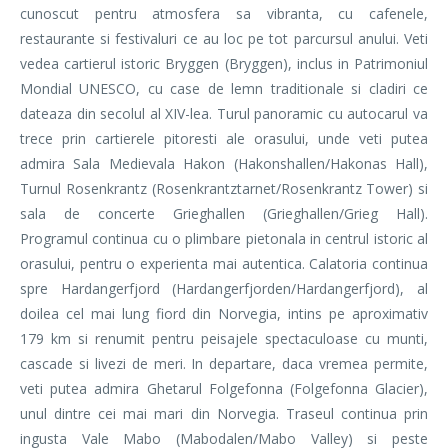
cunoscut pentru atmosfera sa vibranta, cu cafenele,
restaurante si festivaluri ce au loc pe tot parcursul anului. Veti
vedea cartierul istoric Bryggen (Bryggen), inclus in Patrimoniul
Mondial UNESCO, cu case de lemn traditionale si cladiri ce
dateaza din secolul al XIV-lea. Turul panoramic cu autocarul va
trece prin cartierele pitoresti ale orasului, unde veti putea
admira Sala Medievala Hakon (Hakonshallen/Hakonas Hall),
Turnul Rosenkrantz (Rosenkrantztarnet/Rosenkrantz Tower) si
sala de concerte Grieghallen (Grieghallen/Grieg Hall).
Programul continua cu o plimbare pietonala in centrul istoric al
orasului, pentru o experienta mai autentica. Calatoria continua
spre Hardangerfjord (Hardangerfjorden/Hardangerfjord), al
doilea cel mai lung fiord din Norvegia, intins pe aproximativ
179 km si renumit pentru peisajele spectaculoase cu munti,
cascade si livezi de meri. In departare, daca vremea permite,
veti putea admira Ghetarul Folgefonna (Folgefonna Glacier),
unul dintre cei mai mari din Norvegia. Traseul continua prin
ingusta Vale Mabo (Mabodalen/Mabo Valley) si peste