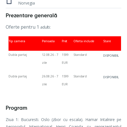
Norvegia
Prezentare generală
Oferte pentru 1
adulti:
Tip
camera
Perioada
Pret
Oferta
include
Stare
Dubla
partaj
12.08.26 - 7
1599
Standard
DISPONIBIL
zile
EUR
Dubla
partaj
26.08.26 - 7
1599
Standard
DISPONIBIL
zile
EUR
Program
Ziua 1: Bucuresti. Oslo (zbor cu escala). Hamar Intalnire pe
Aeroportul International Henri Coanda cu reprezentantul