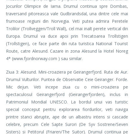
Jocurilor Olimpice de Iarna. Drumul continua spre Dombas,
traversand pitoreasca vale Gudbrandsdal, una dintre cele mai
frumoase regiuni din Norvegia. Veti putea admira Peretele
Trolilor (Trollveggen/Troll Wall), cel mai inalt perete vertical din
Europa. Drumul va duce apoi prin Trecatoarea Trollstigen
(Trollstigen), ce face parte din ruta turistica National Tourist
Route, catre Alesund. Cazare in zona Alesund la Hotel Noreg
4* (www.fjordnorway.com ) sau similar.
Ziua 3: Alesund. Mini-croaziera pe Geirangerfjord. Ruta de Aur.
Drumul Vulturilor. Puntea de Observatie Ceie Geiranger. Forde.
Mic dejun. Veti incepe ziua cu o mini-croaziera pe
spectaculosul Geirangerfjord (Geirangerfjorden), inclus in
Patrimoniul Mondial UNESCO. La bordul unui vas turistic
special conceput pentru explorarea fiordurilor, veti naviga
printre stanci abrupte, ape de un albastru intens si cascade
celebre, precum Cele Sapte Surori (De Syv Sostrene/Seven
Sisters) si Petitorul (Friaren/The Suitor). Drumul continua pe