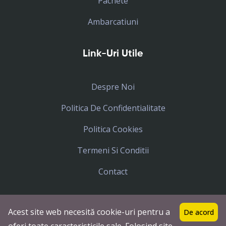
Pachete
Ambarcatiuni
Link-Uri Utile
Despre Noi
Politica De Confidentialitate
Politica Cookies
Termeni Si Conditii
Contact
Acest site web necesită cookie-uri pentru a
De acord
Toate drepturile rezervate
Icar Tours
© 2023