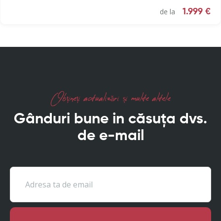
de la
1.999 €
Obțineți actualizări și multe altele
Gânduri bune in căsuța dvs.
de e-mail