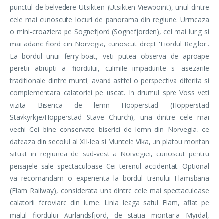
punctul de belvedere Utsikten (Utsikten Viewpoint), unul dintre
cele mai cunoscute locuri de panorama din regiune. Urmeaza
o mini-croaziera pe Sognefjord (Sognefjorden), cel mai lung si
mai adanc fiord din Norvegia, cunoscut drept 'Fiordul Regilor'.
La bordul unui ferry-boat, veti putea observa de aproape
peretii abrupti ai fiordului, culmile impadurite si asezarile
traditionale dintre munti, avand astfel o perspectiva diferita si
complementara calatoriei pe uscat. In drumul spre Voss veti
vizita Biserica de lemn Hopperstad (Hopperstad
Stavkyrkje/Hopperstad Stave Church), una dintre cele mai
vechi Cei bine conservate biserici de lemn din Norvegia, ce
dateaza din secolul al XII-lea si Muntele Vika, un platou montan
situat in regiunea de sud-vest a Norvegiei, cunoscut pentru
peisajele sale spectaculoase Cei terenul accidentat. Optional
va recomandam o experienta la bordul trenului Flamsbana
(Flam Railway), considerata una dintre cele mai spectaculoase
calatorii feroviare din lume. Linia leaga satul Flam, aflat pe
malul fiordului Aurlandsfjord, de statia montana Myrdal,