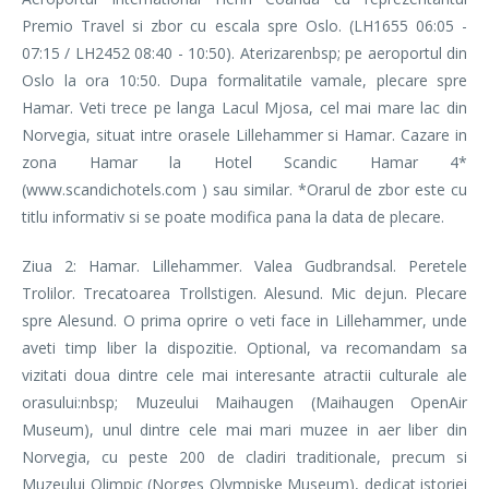
Premio Travel si zbor cu escala spre Oslo. (LH1655 06:05 -
07:15 / LH2452 08:40 - 10:50). Aterizarenbsp; pe aeroportul din
Oslo la ora 10:50. Dupa formalitatile vamale, plecare spre
Hamar. Veti trece pe langa Lacul Mjosa, cel mai mare lac din
Norvegia, situat intre orasele Lillehammer si Hamar. Cazare in
zona Hamar la Hotel Scandic Hamar 4*
(www.scandichotels.com ) sau similar. *Orarul de zbor este cu
titlu informativ si se poate modifica pana la data de plecare.
Ziua 2: Hamar. Lillehammer. Valea Gudbrandsal. Peretele
Trolilor. Trecatoarea Trollstigen. Alesund. Mic dejun. Plecare
spre Alesund. O prima oprire o veti face in Lillehammer, unde
aveti timp liber la dispozitie. Optional, va recomandam sa
vizitati doua dintre cele mai interesante atractii culturale ale
orasului:nbsp; Muzeului Maihaugen (Maihaugen OpenAir
Museum), unul dintre cele mai mari muzee in aer liber din
Norvegia, cu peste 200 de cladiri traditionale, precum si
Muzeului Olimpic (Norges Olympiske Museum), dedicat istoriei