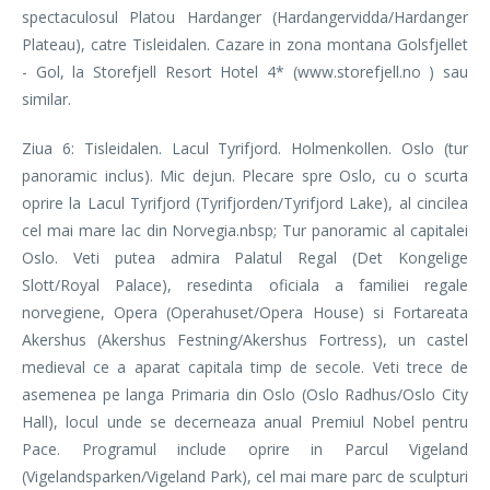
spectaculosul Platou Hardanger (Hardangervidda/Hardanger
Plateau), catre Tisleidalen. Cazare in zona montana Golsfjellet
- Gol, la Storefjell Resort Hotel 4* (www.storefjell.no ) sau
similar.
Ziua 6: Tisleidalen. Lacul Tyrifjord. Holmenkollen. Oslo (tur
panoramic inclus). Mic dejun. Plecare spre Oslo, cu o scurta
oprire la Lacul Tyrifjord (Tyrifjorden/Tyrifjord Lake), al cincilea
cel mai mare lac din Norvegia.nbsp; Tur panoramic al capitalei
Oslo. Veti putea admira Palatul Regal (Det Kongelige
Slott/Royal Palace), resedinta oficiala a familiei regale
norvegiene, Opera (Operahuset/Opera House) si Fortareata
Akershus (Akershus Festning/Akershus Fortress), un castel
medieval ce a aparat capitala timp de secole. Veti trece de
asemenea pe langa Primaria din Oslo (Oslo Radhus/Oslo City
Hall), locul unde se decerneaza anual Premiul Nobel pentru
Pace. Programul include oprire in Parcul Vigeland
(Vigelandsparken/Vigeland Park), cel mai mare parc de sculpturi