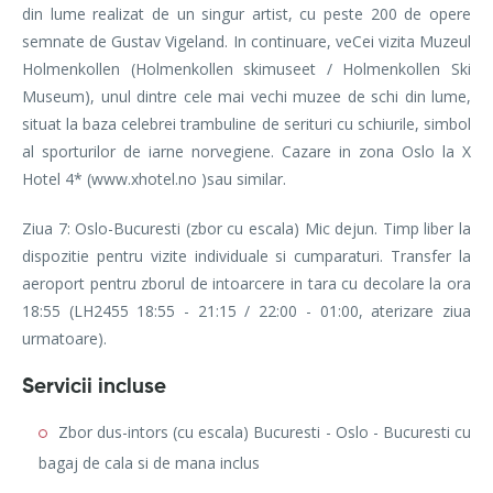
din lume realizat de un singur artist, cu peste 200 de opere
semnate de Gustav Vigeland. In continuare, veCei vizita Muzeul
Holmenkollen (Holmenkollen skimuseet / Holmenkollen Ski
Museum), unul dintre cele mai vechi muzee de schi din lume,
situat la baza celebrei trambuline de serituri cu schiurile, simbol
al sporturilor de iarne norvegiene. Cazare in zona Oslo la X
Hotel 4* (www.xhotel.no )sau similar.
Ziua 7: Oslo-Bucuresti (zbor cu escala) Mic dejun. Timp liber la
dispozitie pentru vizite individuale si cumparaturi. Transfer la
aeroport pentru zborul de intoarcere in tara cu decolare la ora
18:55 (LH2455 18:55 - 21:15 / 22:00 - 01:00, aterizare ziua
urmatoare).
Servicii incluse
Zbor dus-intors (cu escala) Bucuresti - Oslo - Bucuresti cu
bagaj de cala si de mana inclus