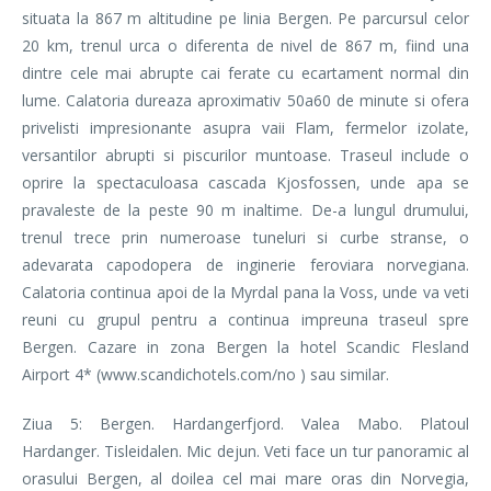
situata la 867 m altitudine pe linia Bergen. Pe parcursul celor
20 km, trenul urca o diferenta de nivel de 867 m, fiind una
dintre cele mai abrupte cai ferate cu ecartament normal din
lume. Calatoria dureaza aproximativ 50a60 de minute si ofera
privelisti impresionante asupra vaii Flam, fermelor izolate,
versantilor abrupti si piscurilor muntoase. Traseul include o
oprire la spectaculoasa cascada Kjosfossen, unde apa se
pravaleste de la peste 90 m inaltime. De-a lungul drumului,
trenul trece prin numeroase tuneluri si curbe stranse, o
adevarata capodopera de inginerie feroviara norvegiana.
Calatoria continua apoi de la Myrdal pana la Voss, unde va veti
reuni cu grupul pentru a continua impreuna traseul spre
Bergen. Cazare in zona Bergen la hotel Scandic Flesland
Airport 4* (www.scandichotels.com/no ) sau similar.
Ziua 5: Bergen. Hardangerfjord. Valea Mabo. Platoul
Hardanger. Tisleidalen. Mic dejun. Veti face un tur panoramic al
orasului Bergen, al doilea cel mai mare oras din Norvegia,