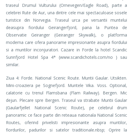
traseul Drumul Vulturului (Ornevegen/Eagle Road), parte a
celebrei Rute de Aur, una dintre cele mai spectaculoase sosele
turistice din Norvegia. Traseul urca pe versantii muntelui
deasupra fiordului Geirangerfjord, pana la Puntea de
Observatie Geiranger (Geiranger Skywalk), o platforma
moderna care ofera panorame impresionante asupra fiordului
si a muntilor inconjuratori. Cazare in Forde la hotel Scandic
Sunnfjord Hotel Spa 4* (www.scandichotels.com/no ) sau
similar.
Ziua 4: Forde. National Scenic Route. Muntii Gaular. Utsikten.
Mini-croaziera pe Sognefjord. Muntele Vika. Voss. Optional,
calatorie cu trenul Flamsbana (Flam Railway). Bergen. Mic
dejun. Plecare spre Bergen. Traseul va strabate Muntii Gaular
(Gaularfjellet National Scenic Route), pe celebrul drum
panoramic ce face parte din reteaua nationala National Scenic
Routes, oferind privelisti impresionante asupra muntilor,
fiordurilor, padurilor si satelor traditionale.nbsp; Oprire la