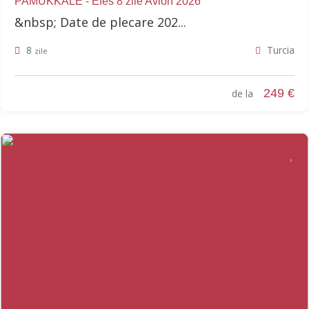
PAMUKKALE - Efes 8 zile Avion 2026
&nbsp; Date de plecare 202...
8
Turcia
zile
249 €
de la