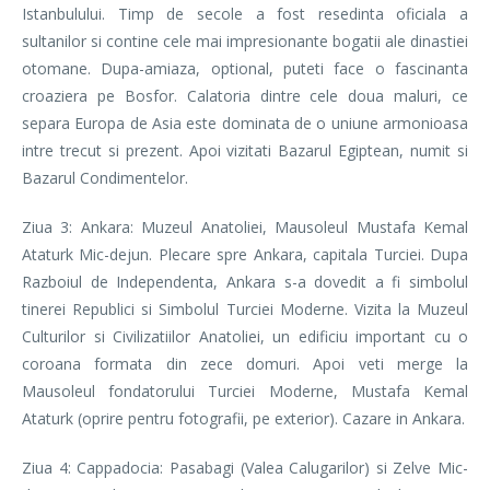
Istanbulului. Timp de secole a fost resedinta oficiala a
sultanilor si contine cele mai impresionante bogatii ale dinastiei
otomane. Dupa-amiaza, optional, puteti face o fascinanta
croaziera pe Bosfor. Calatoria dintre cele doua maluri, ce
separa Europa de Asia este dominata de o uniune armonioasa
intre trecut si prezent. Apoi vizitati Bazarul Egiptean, numit si
Bazarul Condimentelor.
Ziua 3: Ankara: Muzeul Anatoliei, Mausoleul Mustafa Kemal
Ataturk Mic-dejun. Plecare spre Ankara, capitala Turciei. Dupa
Razboiul de Independenta, Ankara s-a dovedit a fi simbolul
tinerei Republici si Simbolul Turciei Moderne. Vizita la Muzeul
Culturilor si Civilizatiilor Anatoliei, un edificiu important cu o
coroana formata din zece domuri. Apoi veti merge la
Mausoleul fondatorului Turciei Moderne, Mustafa Kemal
Ataturk (oprire pentru fotografii, pe exterior). Cazare in Ankara.
Ziua 4: Cappadocia: Pasabagi (Valea Calugarilor) si Zelve Mic-