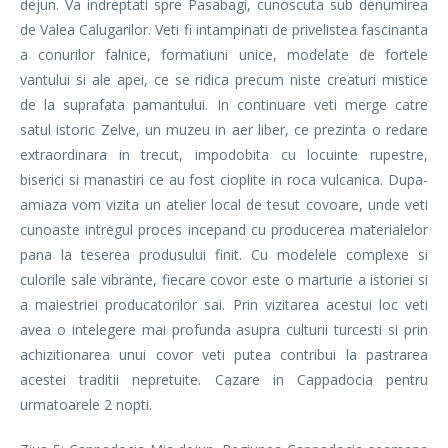
dejun. Va indreptati spre Pasabagi, cunoscuta sub denumirea
de Valea Calugarilor. Veti fi intampinati de privelistea fascinanta
a conurilor falnice, formatiuni unice, modelate de fortele
vantului si ale apei, ce se ridica precum niste creaturi mistice
de la suprafata pamantului. In continuare veti merge catre
satul istoric Zelve, un muzeu in aer liber, ce prezinta o redare
extraordinara in trecut, impodobita cu locuinte rupestre,
biserici si manastiri ce au fost cioplite in roca vulcanica. Dupa-
amiaza vom vizita un atelier local de tesut covoare, unde veti
cunoaste intregul proces incepand cu producerea materialelor
pana la teserea produsului finit. Cu modelele complexe si
culorile sale vibrante, fiecare covor este o marturie a istoriei si
a maiestriei producatorilor sai. Prin vizitarea acestui loc veti
avea o intelegere mai profunda asupra culturii turcesti si prin
achizitionarea unui covor veti putea contribui la pastrarea
acestei traditii nepretuite. Cazare in Cappadocia pentru
urmatoarele 2 nopti.