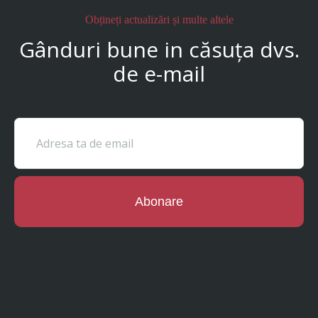
Obțineți actualizări și multe altele
Gânduri bune in căsuța dvs.
de e-mail
Abonare