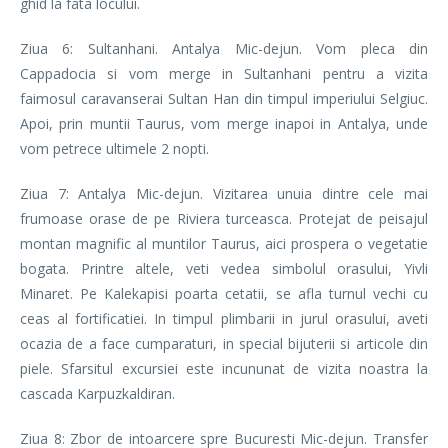
ghid la fata locului.
Ziua 6: Sultanhani. Antalya Mic-dejun. Vom pleca din
Cappadocia si vom merge in Sultanhani pentru a vizita
faimosul caravanserai Sultan Han din timpul imperiului Selgiuc.
Apoi, prin muntii Taurus, vom merge inapoi in Antalya, unde
vom petrece ultimele 2 nopti.
Ziua 7: Antalya Mic-dejun. Vizitarea unuia dintre cele mai
frumoase orase de pe Riviera turceasca. Protejat de peisajul
montan magnific al muntilor Taurus, aici prospera o vegetatie
bogata. Printre altele, veti vedea simbolul orasului, Yivli
Minaret. Pe Kalekapisi poarta cetatii, se afla turnul vechi cu
ceas al fortificatiei. In timpul plimbarii in jurul orasului, aveti
ocazia de a face cumparaturi, in special bijuterii si articole din
piele. Sfarsitul excursiei este incununat de vizita noastra la
cascada Karpuzkaldiran.
Ziua 8: Zbor de intoarcere spre Bucuresti Mic-dejun. Transfer