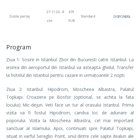
27.11.26 - 8
479
Dubla partaj
Standard
DISPONIBIL
zile
EUR
Program
Ziua 1: Sosire in Istanbul Zbor din Bucuresti catre Istanbul. La
iesirea din aeroportul din Istanbul va asteapta ghidul. Transfer
la hotelul din Istanbul pentru cazare in urmatoarele 2 nopti.
Ziua 2: Istanbul: Hipodrom, Moscheea Albastra, Palatul
Topkapi. Croaziera pe Bosfor (optional, se achita la fata
locului) Mic-dejun. Veti face un tur al orasului Istanbul. Prima
vizita va fi fostul Hipodrom, candva loc de adunare al
poporului. Vizita la Moscheea Albastra, cel mai important
sanctuar al Islamului. Apoi, continuati spre Palatul Topkapi,
situat in varful Seraglio Point, unul dintre cele sapte dealuri ale