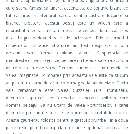
Ziua 5: Cappadocia Mic-dejun. Regiunea Cappadocia seamana
cu o scena fantastica lunara, accentuata de conurile bizare de
tuf calcaros in interiorul carora sunt incastrate locuinte si
biserici. Creatorul acestui peisaj este un vulcan care a
imprastiat in zona cantitati imense de cenusa de tuf calcaros
de-a lungul perioadei sale de activitate. Prin intermediul
influentelor climatice straturile au fost despicate si prin
eroziune s-au format canioane adanci. Cappadocia se
mandreste cu vai magnifice, pe care nu trebuie sa le ratati. Una
dintre acestea este Valea Dervent, cunoscuta sub numele de
Valea Imaginatiei. Plimbarea prin aceasta vale este ca si cum
ati pasi intr-o lume de vis in care imaginatia prinde viata. O alta
vale remarcabila este Valea Guzzeler (Trei frumuseti),
denumita dupa cele trei formatiuni stancoase izbitoare care
domina peisajul. Sa nu uitam de Valea Porumbeilor, a carei
denumire provine de la miile de porumbei sculptati in stanca.
Aceste gauri erau folosite pentru a gazdui porumbeii. In a doua
parte a zilei puteti participa la o excursie optionala propusa de