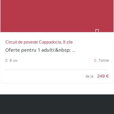
Circuit de poveste Cappadocia, 8 zile
Oferte pentru 1 adulti:&nbsp; ...
8
Turcia
zile
249 €
de la