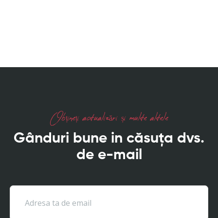
Obțineți actualizări și multe altele
Gânduri bune in căsuța dvs.
de e-mail