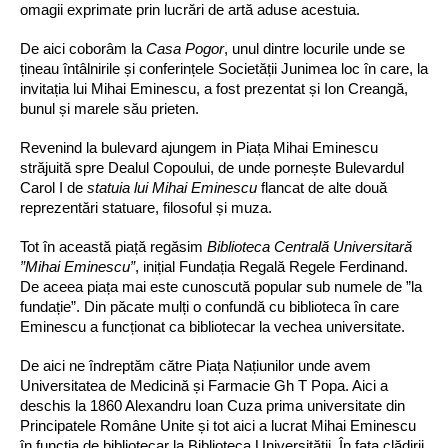
omagii exprimate prin lucrări de artă aduse acestuia.
De aici coborâm la 
Casa Pogor
, unul dintre locurile unde se 
țineau întâlnirile și conferințele Societății Junimea loc în care, la 
invitația lui Mihai Eminescu, a fost prezentat și Ion Creangă, 
bunul și marele său prieten.
Revenind la bulevard ajungem in Piața Mihai Eminescu 
străjuită spre Dealul Copoului, de unde pornește Bulevardul 
Carol I de 
statuia lui Mihai Eminescu
 flancat de alte două 
reprezentări statuare, filosoful și muza.
Tot în această piață regăsim 
Biblioteca Centrală Universitară 
”Mihai Eminescu”
, inițial Fundația Regală Regele Ferdinand. 
De aceea piața mai este cunoscută popular sub numele de ”la 
fundație”. Din păcate mulți o confundă cu biblioteca în care 
Eminescu a funcționat ca bibliotecar la vechea universitate.
De aici ne îndreptăm către Piața Națiunilor unde avem 
Universitatea de Medicină și Farmacie Gh T Popa. Aici a 
deschis la 1860 Alexandru Ioan Cuza prima universitate din 
Principatele Române Unite și tot aici a lucrat Mihai Eminescu 
în funcția de bibliotecar la Biblioteca Universității. În fața clădirii 