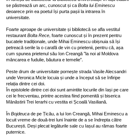
se păstrează un arc, cunoscut și ca 
Bolta lui Eminescu
deoarece prin ea poetul își purta pașii la intrarea în 
universitate.
Foarte aproape de universitate și bibliotecă se afla vestitul 
restaurant 
Bolta Rece
, foarte cunoscut și în prezent pentru 
bucatele tradiționale, unde Mihai Eminescu obișnuia să își 
petreacă serile la o carafă de vin cu prietenii, pentru că, așa 
cum spunea prietenul său Ion Creangă ”la noi al Moldova 
mâncarea e fudulie, băutura e temelie”.
Peste drum de universitate pornește strada Vasile Alecsandri 
unde Veronica Micle locuia și unde a început să se înfiripe 
relația dintre cei doi.
În epistolele dintre cei doi sunt amintite locurile din Iași pe care 
cei le frecventau, printre acestea fiind pomenită și biserica 
Mânăstirii Trei Ierarhi cu vestita ei Școală Vasiliană.
În 
Bojdeuca
 de pe Țicău, a lui Ion Creangă, Mihai Eminescu a 
locuit vreme de două-trei luni înainte de a se îndrepta către 
București. Deși plecat legăturile sale cu Iașul au rămas foarte 
puternice.