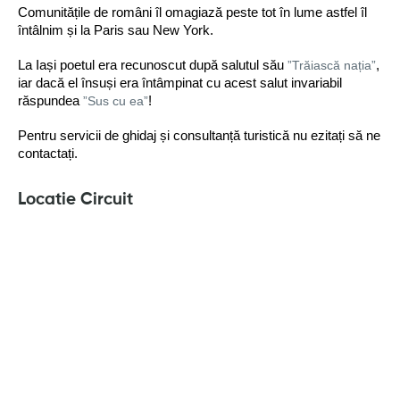
Comunitățile de români îl omagiază peste tot în lume astfel îl 
întâlnim și la Paris sau New York.
La Iași poetul era recunoscut după salutul său 
”Trăiască nația”
, 
iar dacă el însuși era întâmpinat cu acest salut invariabil 
răspundea 
”Sus cu ea”
!
Pentru servicii de ghidaj și consultanță turistică nu ezitați să ne 
contactați.
Locatie Circuit