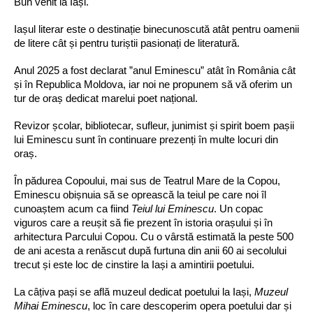
Bun venit la Iași.
Iașul literar este o destinație binecunoscută atât pentru oamenii 
de litere cât și pentru turiștii pasionați de literatură.
Anul 2025 a fost declarat ”anul Eminescu” atât în România cât 
și în Republica Moldova, iar noi ne propunem să vă oferim un 
tur de oraș dedicat marelui poet național.
Revizor școlar, bibliotecar, sufleur, junimist și spirit boem pașii 
lui Eminescu sunt în continuare prezenți în multe locuri din 
oraș.
În pădurea Copoului, mai sus de Teatrul Mare de la Copou, 
Eminescu obișnuia să se oprească la teiul pe care noi îl 
cunoaștem acum ca fiind 
Teiul lui Eminescu
. Un copac 
viguros care a reușit să fie prezent în istoria orașului și în 
arhitectura Parcului Copou. Cu o vârstă estimată la peste 500 
de ani acesta a renăscut după furtuna din anii 60 ai secolului 
trecut și este loc de cinstire la Iași a amintirii poetului.
La câțiva pași se află muzeul dedicat poetului la Iași, 
Muzeul 
Mihai Eminescu
, loc în care descoperim opera poetului dar și 