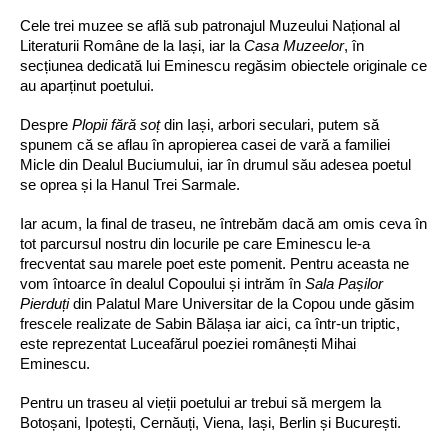
Cele trei muzee se află sub patronajul Muzeului Național al 
Literaturii Române de la Iași, iar la 
Casa Muzeelor
, în 
secțiunea dedicată lui Eminescu regăsim obiectele originale ce 
au aparținut poetului.
Despre 
Plopii fără soț
 din Iași, arbori seculari, putem să 
spunem că se aflau în apropierea casei de vară a familiei 
Micle din Dealul Buciumului, iar în drumul său adesea poetul 
se oprea și la Hanul Trei Sarmale.
Iar acum, la final de traseu, ne întrebăm dacă am omis ceva în 
tot parcursul nostru din locurile pe care Eminescu le-a 
frecventat sau marele poet este pomenit. Pentru aceasta ne 
vom întoarce în dealul Copoului și intrăm în 
Sala Pașilor 
Pierduți
 din Palatul Mare Universitar de la Copou unde găsim 
frescele realizate de Sabin Bălașa iar aici, ca într-un triptic, 
este reprezentat Luceafărul poeziei românești Mihai 
Eminescu.
Pentru un traseu al vieții poetului ar trebui să mergem la 
Botoșani, Ipotești, Cernăuți, Viena, Iași, Berlin și București.