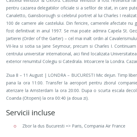
Castelul Windsor & Oxford. Castelul Windsor a fost resedinta fami
pentru cazarea delegatiilor oficiale si a sefilor de stat, in care 
Canaletto, Gainsborough si celebrul portret al lui Charles I realiz
100 de camere ale castelului. Din fericire, camerele afectate nu
fost definitivat in anul 1997. Se mai poate admira Capela St. Geo
Jartierei (Order of the Garter) – cel mai inalt ordin al Cavalerismulu
VII-lea si sotia sa Jane Seymour, precum si Charles I. Continuam
centrului universitar international, aici fiind localizata Universitat
exterior renumitul Colegiu si Catedrala. Intoarcere la Londra. Caz
Ziua 8 – 11 August | LONDRA – BUCURESTI Mic dejun. Timp liber l
pana la ora 11:00. Transfer la aeroport pentru zborul compani
aterizare la Amsterdam la ora 20:00. Dupa o scurta escala decol
Coanda (Otopeni) la ora 00:40 (a doua zi).
Servicii incluse
Zbor la dus Bucuresti => Paris, Compania Air France