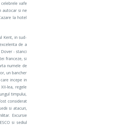
 celebrele vafe
 autocar si ne
azare la hotel
 Kent, in sud-
 excelenta de a
n Dover - stanci
ei franceze, si
arta numele de
tor, un bancher
 care incepe in
XII-lea, regele
ungul timpului,
 fost considerat
edii si atacuri,
litar. Excursie
NESCO si sediul