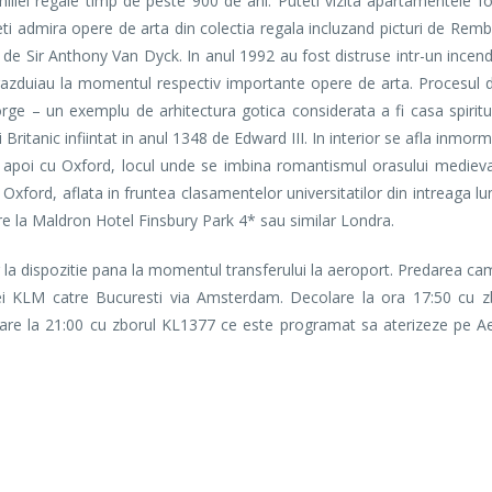
liei regale timp de peste 900 de ani. Puteti vizita apartamentele fol
puteti admira opere de arta din colectia regala incluzand picturi de Rem
at de Sir Anthony Van Dyck. In anul 1992 au fost distruse intr-un incen
 gazduiau la momentul respectiv importante opere de arta. Procesul 
rge – un exemplu de arhitectura gotica considerata a fi casa spiritu
i Britanic infiintat in anul 1348 de Edward III. In interior se afla inmor
 apoi cu Oxford, locul unde se imbina romantismul orasului medieval
ea Oxford, aflata in fruntea clasamentelor universitatilor din intreaga l
are la Maldron Hotel Finsbury Park 4* sau similar Londra.
a dispozitie pana la momentul transferului la aeroport. Predarea ca
ei KLM catre Bucuresti via Amsterdam. Decolare la ora 17:50 cu z
are la 21:00 cu zborul KL1377 ce este programat sa aterizeze pe Ae