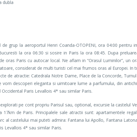
a dubla
ul de grup la aeroportul Henri Coanda-OTOPENI, ora 04:00 pentru i
ucuresti la ora 06:30 si sosire in Paris la ora 08:45. Dupa preluar
e oras Paris cu autocar local. Ne aflam in “Orasul Luminilor”, un o
tatoare, considerat de multi turisti cel mai frumos oras al Europei. In
te de atractie: Catedrala Notre Dame, Place de la Concorde, Turnul E
e vom descoperi eleganta si uimitoare lume a parfumului, din antichi
Occidental Paris Levallois 4* sau similar Paris.
lorati pe cont propriu Parisul sau, optional, excursie la castelul Ver
la 17km de Paris. Principalele sale atractii sunt: apartamentele regal
 parc al castelului mai puteti admira: Fantana lui Apollo, Fantana Laton
is Levallois 4* sau similar Paris.