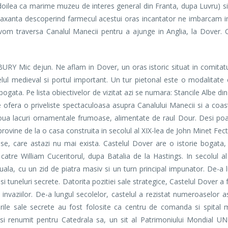
l doilea ca marime muzeu de interes general din Franta, dupa Luvru) si
axanta descoperind farmecul acestui oras incantator ne imbarcam in
om traversa Canalul Manecii pentru a ajunge in Anglia, la Dover. C
Mic dejun. Ne aflam in Dover, un oras istoric situat in comitatul
telul medieval si portul important. Un tur pietonal este o modalitate
bogata. Pe lista obiectivelor de vizitat azi se numara: Stancile Albe di
re ofera o priveliste spectaculoasa asupra Canalului Manecii si a coast
oua lacuri ornamentale frumoase, alimentate de raul Dour. Desi po
ovine de la o casa construita in secolul al XIX-lea de John Minet Fec
ase, care astazi nu mai exista. Castelul Dover are o istorie bogata,
atre William Cuceritorul, dupa Batalia de la Hastings. In secolul al 
uala, cu un zid de piatra masiv si un turn principal impunator. De-a l
 si tuneluri secrete. Datorita pozitiei sale strategice, Castelul Dover a
a invaziilor. De-a lungul secolelor, castelul a rezistat numeroaselor as
rile sale secrete au fost folosite ca centru de comanda si spital mi
t si renumit pentru Catedrala sa, un sit al Patrimoniului Mondial U