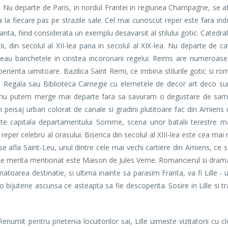
Nu departe de Paris, in nordul Frantei in regiunea Champagne, se a
 la fiecare pas pe strazile sale. Cel mai cunoscut reper este fara ind
anta, fiind considerata un exemplu desavarsit al stilului gotic. Cated
i, din secolul al XII-lea pana in secolul al XIX-lea. Nu departe de ca
neau banchetele in cinstea incoronarii regelui. Reims are numeroase c
erienta uimitoare. Bazilica Saint Remi, ce imbina stilurile gotic si ro
a Regala sau Biblioteca Carnegie cu elemetele de decor art deco su
ne nu putem merge mai departe fara sa savuram o degustare de sam
n peisaj urban colorat de canale si gradini plutitoare fac din Amiens 
ste capitala departamentului Somme, scena unor batalii terestre ma
er celebru al orasului. Biserica din secolul al XIII-lea este cea mai
e afla Saint-Leu, unul dintre cele mai vechi cartiere din Amiens, ce 
ctiv ce merita mentionat este Maison de Jules Verne. Romancierul si dra
atoarea destinatie, si ultima inainte sa parasim Franta, va fi Lille -
 bijuterie ascunsa ce asteapta sa fie descoperita. Sosire in Lille si tr
t pentru prietenia locuitorilor sai, Lille uimeste vizitatorii cu cl