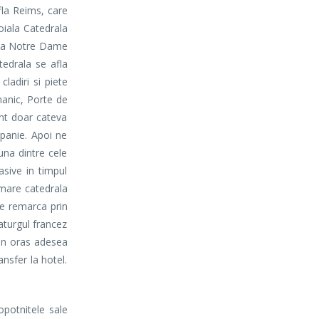
fla Reims, care
oiala Catedrala
rala Notre Dame
tedrala se afla
ladiri si piete
manic, Porte de
nt doar cateva
panie. Apoi ne
una dintre cele
sive in timpul
 mare catedrala
se remarca prin
maturgul francez
 un oras adesea
ansfer la hotel.
opotnitele sale