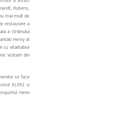
osite si astazi
brandt, Rubens,
diu mai mult de
de restaurare a
ala a Ordinului
mantati Henry al
 cu vitalitatea
ume. Vizitam din
merelor se face
borul KL992 si
roportul Henri