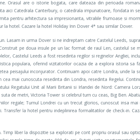
licane. Orasul are o istorie bogata, care dateaza din perioada roman
zita aici Catedrala Canterbury, o catedrala impunatoare, fondata in seco
mita pentru arhitectura sa impresionanta, vitraliile frumoase si mormi
retur la hotel. Cazare la hotel Holiday Inn Dover 4* sau similar Dover.
 Lasam in urma Dover si ne indreptam catre Castelul Leeds, supra
 Construit pe doua insule pe un lac format de raul Len, castelul se
elor, Castelul Leeds a fost resedinta regilor si reginelor Angliei, inclu
uristica populara, oferind vizitatorilor ocazia de a explora istoria sa 
etea peisajului inconjurator. Continuam apoi catre Londra, unde la 
 cea mai cunoscuta resedinta din Londra, resedinta Regelui. Contin
lui Regatului Unit al Marii Britanii si Irlandei de Nord: Camera Lor
 suta de metri, Victoria Tower si celebrul turn cu ceas, Big Ben. Abat
iilor regale; Turnul Londrei cu un trecut glorios, cunoscut insa mai
. Transfer la hotel pentru indeplinirea formalitatilor de check-in. Ca
liber la dispozitie sa explorati pe cont propriu orasul sau option