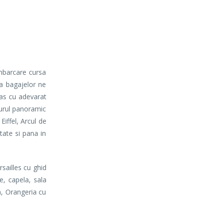
mbarcare cursa
ea bagajelor ne
ras cu adevarat
 turul panoramic
iffel, Arcul de
tate si pana in
sailles cu ghid
e, capela, sala
a, Orangeria cu