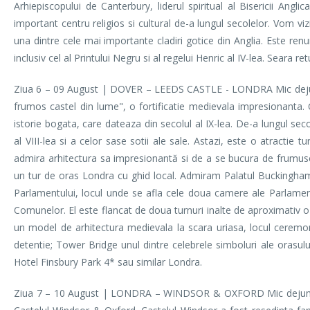
Arhiepiscopului de Canterbury, liderul spiritual al Bisericii Ang
important centru religios si cultural de-a lungul secolelor. Vom vi
una dintre cele mai importante cladiri gotice din Anglia. Este renu
inclusiv cel al Printului Negru si al regelui Henric al IV-lea. Seara 
Ziua 6 – 09 August | DOVER – LEEDS CASTLE - LONDRA Mic dejun.
frumos castel din lume", o fortificatie medievala impresionanta.
istorie bogata, care dateaza din secolul al IX-lea. De-a lungul secol
al VIII-lea si a celor sase sotii ale sale. Astazi, este o atractie t
admira arhitectura sa impresionantă si de a se bucura de frumus
un tur de oras Londra cu ghid local. Admiram Palatul Buckingham
Parlamentului, locul unde se afla cele doua camere ale Parlamentu
Comunelor. El este flancat de doua turnuri inalte de aproximativ o
un model de arhitectura medievala la scara uriasa, locul ceremon
detentie; Tower Bridge unul dintre celebrele simboluri ale orasului
Hotel Finsbury Park 4* sau similar Londra.
Ziua 7 – 10 August | LONDRA – WINDSOR & OXFORD Mic dejun. Timp 