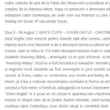
inalte, colectia de arta de la Palais des Beaux-Arts (considerat a
umplute de la Patiseria Méert. Dupa ce petrecem o dimineata rel
indreptam catre Dunkerque, de unde vom lua feribotul cu care v
Holiday Inn Dover 4* sau similar Dover.
Ziua 5 - 08 August | WHITE CLIFFS – DOVER CASTLE - CANTERBURY 
estul Angliei. Este renumit pentru stancile sale albe iconice, cas
explora acest oras fascinant si de a descoperi istoria si cultura sa 
iconice, care se ridica la 110 metri deasupra nivelului marii si ca
Gradinile Kearsney Abbey - amenajate ca un parc informal, cu d
"Kearsney Abbey", locul nu a fost niciodata o manastire. Numele pr
si negustor local. Gradinile au fost amenajate in jurul acestei c
secolul al XI-lea, odata cu construirea unui motte-and-bailey de c
Henric al II-lea a ordonat reconstruirea castelului in forma sa act
castelul a fost extins si fortificat, adaugandu-se turnuri, bastioane
"Cheia Angliei" si a jucat un rol crucial in apararea tarii impotriv
inclusiv in timpul celui de-al Doilea Razboi Mondial, cand tunelu
continua catre Canterbury, oras istoric situat in comitatul Ken