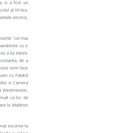
a, si a fost un
lul al VII-lea,
ntele istorice,
numit "cel mai
 mandreste cu o
siv a lui Henric
fascinanta, de a
sosire vom face
uam cu Palatul
zilor si Camera
ia Westminster,
 mult ca loc de
zare la Maldron
al excursie la