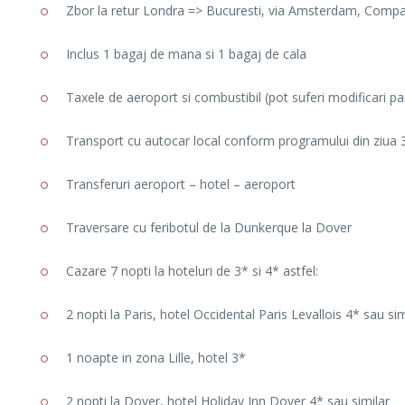
Zbor la retur Londra => Bucuresti, via Amsterdam, Comp
Inclus 1 bagaj de mana si 1 bagaj de cala
Taxele de aeroport si combustibil (pot suferi modificari pa
Transport cu autocar local conform programului din ziua 3
Transferuri aeroport – hotel – aeroport
Traversare cu feribotul de la Dunkerque la Dover
Cazare 7 nopti la hoteluri de 3* si 4* astfel:
2 nopti la Paris, hotel Occidental Paris Levallois 4* sau sim
1 noapte in zona Lille, hotel 3*
2 nopti la Dover, hotel Holiday Inn Dover 4* sau similar