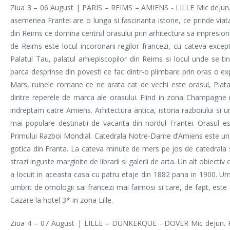
Ziua 3 – 06 August | PARIS – REIMS – AMIENS - LILLE Mic dejun. 
asemenea Frantei are o lunga si fascinanta istorie, ce prinde viata
din Reims ce domina centrul orasului prin arhitectura sa impresion
de Reims este locul incoronarii regilor francezi, cu cateva excepti
Palatul Tau, palatul arhiepiscopilor din Reims si locul unde se ti
parca desprinse din povesti ce fac dintr-o plimbare prin oras o exp
Mars, ruinele romane ce ne arata cat de vechi este orasul, Piat
dintre reperele de marca ale orasului. Fiind in zona Champag
indreptam catre Amiens. Arhitectura antica, istoria razboiului si u
mai populare destinatii de vacanta din nordul Frantei. Orasul e
Primului Razboi Mondial. Catedrala Notre-Dame d’Amiens este un rep
gotica din Franta. La cateva minute de mers pe jos de catedrala s
strazi inguste marginite de librarii si galerii de arta. Un alt obie
a locuit in aceasta casa cu patru etaje din 1882 pana in 1900. Urm
umbrit de omologii sai francezi mai faimosi si care, de fapt, este o
Cazare la hotel 3* in zona Lille.
Ziua 4 – 07 August | LILLE – DUNKERQUE - DOVER Mic dejun. Renumi