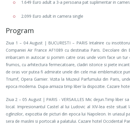
1.649 Euro adult a 3-a persoana pat suplimentar in camer
2.099 Euro adult in camera single
Program
Ziua 1 – 04 August | BUCURESTI – PARIS Intalnire cu insotitor
Companiei Air France AF1089 cu destinatia Paris. Decolare din B
imbarcam in autocar si pornim catre oras unde vom face un tur d
frumos, cu arhitectura fermecatoare, cladiri istorice si piete incan
de oras vor putea fi admirate unele din cele mai emblematice punc
Triumf, Opera Garnier. Vizita la Muzeul Parfumului din Paris, und
epoca moderna. Dupa-amiaza timp liber la dispozitie. Cazare hotel 
Ziua 2 – 05 August | PARIS - VERSAILLES Mic dejun.Timp liber sa exp
local. Impresionantul Castel al lui Ludovic al XIV-lea este situat 
oglinzilor, expozitia de picturi din epoca lui Napoleon. In uriasul
sera de maslini si portocali a palatului. Cazare hotel Occidental Par