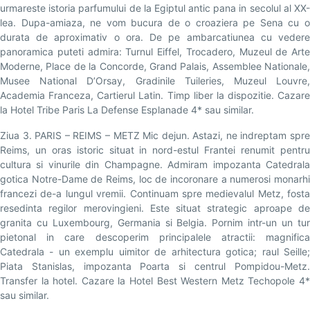
urmareste istoria parfumului de la Egiptul antic pana in secolul al XX-
lea. Dupa-amiaza, ne vom bucura de o croaziera pe Sena cu o
durata de aproximativ o ora. De pe ambarcatiunea cu vedere
panoramica puteti admira: Turnul Eiffel, Trocadero, Muzeul de Arte
Moderne, Place de la Concorde, Grand Palais, Assemblee Nationale,
Musee National D’Orsay, Gradinile Tuileries, Muzeul Louvre,
Academia Franceza, Cartierul Latin. Timp liber la dispozitie. Cazare
la Hotel Tribe Paris La Defense Esplanade 4* sau similar.
Ziua 3. PARIS – REIMS – METZ Mic dejun. Astazi, ne indreptam spre
Reims, un oras istoric situat in nord-estul Frantei renumit pentru
cultura si vinurile din Champagne. Admiram impozanta Catedrala
gotica Notre-Dame de Reims, loc de incoronare a numerosi monarhi
francezi de-a lungul vremii. Continuam spre medievalul Metz, fosta
resedinta regilor merovingieni. Este situat strategic aproape de
granita cu Luxembourg, Germania si Belgia. Pornim intr-un un tur
pietonal in care descoperim principalele atractii: magnifica
Catedrala - un exemplu uimitor de arhitectura gotica; raul Seille;
Piata Stanislas, impozanta Poarta si centrul Pompidou-Metz.
Transfer la hotel. Cazare la Hotel Best Western Metz Techopole 4*
sau similar.