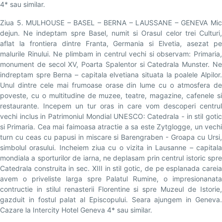
4* sau similar.
Ziua 5. MULHOUSE – BASEL – BERNA – LAUSSANE – GENEVA Mic
dejun. Ne indeptam spre Basel, numit si Orasul celor trei Culturi,
aflat la frontiera dintre Franta, Germania si Elvetia, asezat pe
malurile Rinului. Ne plimbam in centrul vechi si observam: Primaria,
monument de secol XV, Poarta Spalentor si Catedrala Munster. Ne
indreptam spre Berna – capitala elvetiana situata la poalele Alpilor.
Unul dintre cele mai frumoase orase din lume cu o atmosfera de
poveste, cu o multitudine de muzee, teatre, magazine, cafenele si
restaurante. Incepem un tur oras in care vom descoperi centrul
vechi inclus in Patrimoniul Mondial UNESCO: Catedrala - in stil gotic
si Primaria. Cea mai faimoasa atractie a sa este Zytglogge, un vechi
turn cu ceas cu papusi in miscare si Barengraben - Groapa cu Ursi,
simbolul orasului. Incheiem ziua cu o vizita in Lausanne – capitala
mondiala a sporturilor de iarna, ne deplasam prin centrul istoric spre
Catedrala construita in sec. XIII in stil gotic, de pe esplanada careia
avem o priveliste larga spre Palatul Rumine, o impresionanata
contructie in stilul renasterii Florentine si spre Muzeul de Istorie,
gazduit in fostul palat al Episcopului. Seara ajungem in Geneva.
Cazare la Intercity Hotel Geneva 4* sau similar.