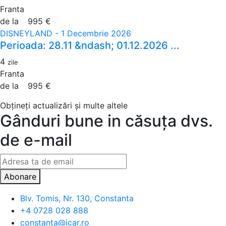
Franta
de la
995 €
DISNEYLAND - 1 Decembrie 2026
Perioada: 28.11 &ndash; 01.12.2026 ...
4
zile
Franta
de la
995 €
Obțineți actualizări și multe altele
Gânduri bune in căsuța dvs.
de e-mail
Abonare
Blv. Tomis, Nr. 130, Constanta
+4 0728 028 888
constanta@icar.ro