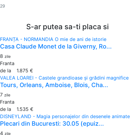
29
S-ar putea sa-ti placa si
FRANȚA - NORMANDIA O mie de ani de istorie
Casa Claude Monet de la Giverny, Ro...
8
zile
Franta
de la
1.875 €
VALEA LOAREI - Castele grandioase și grădini magnifice
Tours, Orleans, Amboise, Blois, Cha...
7
zile
Franta
de la
1.535 €
DISNEYLAND - Magia personajelor din desenele animate
Plecari din Bucuresti: 30.05 (epuiz...
4
zile