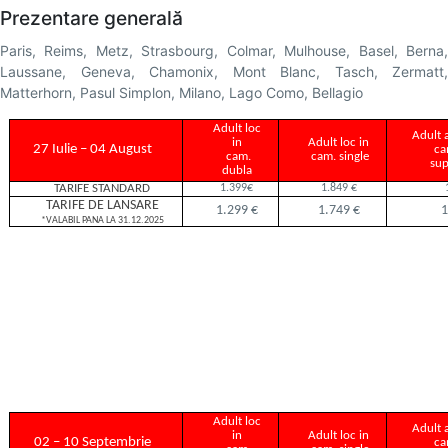
Prezentare generală
Paris, Reims, Metz, Strasbourg, Colmar, Mulhouse, Basel, Berna,
Laussane, Geneva, Chamonix, Mont Blanc, Tasch, Zermatt,
Matterhorn, Pasul Simplon, Milano, Lago Como, Bellagio
Adult loc
Adult a
in
Adult loc in
27 Iulie – 04 August
ca
cam.
cam. single
sup
dubla
1.399€
1.849 €
TARIFE STANDARD
TARIFE DE LANSARE
1.299 €
1.749 €
1
*VALABIL PANA LA 31.12.2025
Adult loc
Adult a
in
Adult loc in
02 – 10 Septembrie
ca