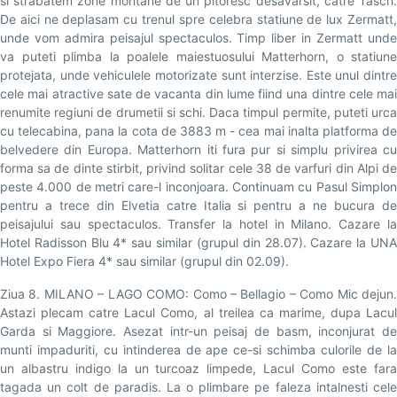
si strabatem zone montane de un pitoresc desavarsit, catre Tasch.
De aici ne deplasam cu trenul spre celebra statiune de lux Zermatt,
unde vom admira peisajul spectaculos. Timp liber in Zermatt unde
va puteti plimba la poalele maiestuosului Matterhorn, o statiune
protejata, unde vehiculele motorizate sunt interzise. Este unul dintre
cele mai atractive sate de vacanta din lume fiind una dintre cele mai
renumite regiuni de drumetii si schi. Daca timpul permite, puteti urca
cu telecabina, pana la cota de 3883 m - cea mai inalta platforma de
belvedere din Europa. Matterhorn iti fura pur si simplu privirea cu
forma sa de dinte stirbit, privind solitar cele 38 de varfuri din Alpi de
peste 4.000 de metri care-l inconjoara. Continuam cu Pasul Simplon
pentru a trece din Elvetia catre Italia si pentru a ne bucura de
peisajului sau spectaculos. Transfer la hotel in Milano. Cazare la
Hotel Radisson Blu 4* sau similar (grupul din 28.07). Cazare la UNA
Hotel Expo Fiera 4* sau similar (grupul din 02.09).
Ziua 8. MILANO – LAGO COMO: Como – Bellagio – Como Mic dejun.
Astazi plecam catre Lacul Como, al treilea ca marime, dupa Lacul
Garda si Maggiore. Asezat intr-un peisaj de basm, inconjurat de
munti impaduriti, cu intinderea de ape ce-si schimba culorile de la
un albastru indigo la un turcoaz limpede, Lacul Como este fara
tagada un colt de paradis. La o plimbare pe faleza intalnesti cele