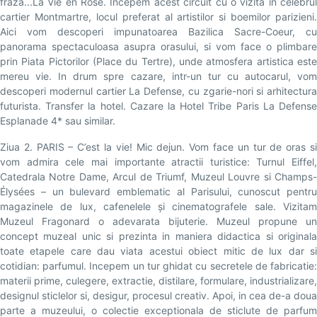
fraza...La Vie en Rose. Incepem acest circuit cu o vizita in celebrul
cartier Montmartre, locul preferat al artistilor si boemilor parizieni.
Aici vom descoperi impunatoarea Bazilica Sacre-Coeur, cu
panorama spectaculoasa asupra orasului, si vom face o plimbare
prin Piata Pictorilor (Place du Tertre), unde atmosfera artistica este
mereu vie. In drum spre cazare, intr-un tur cu autocarul, vom
descoperi modernul cartier La Defense, cu zgarie-nori si arhitectura
futurista. Transfer la hotel. Cazare la Hotel Tribe Paris La Defense
Esplanade 4* sau similar.
Ziua 2. PARIS – C’est la vie! Mic dejun. Vom face un tur de oras si
vom admira cele mai importante atractii turistice: Turnul Eiffel,
Catedrala Notre Dame, Arcul de Triumf, Muzeul Louvre si Champs-
Élysées – un bulevard emblematic al Parisului, cunoscut pentru
magazinele de lux, cafenelele și cinematografele sale. Vizitam
Muzeul Fragonard o adevarata bijuterie. Muzeul propune un
concept muzeal unic si prezinta in maniera didactica si originala
toate etapele care dau viata acestui obiect mitic de lux dar si
cotidian: parfumul. Incepem un tur ghidat cu secretele de fabricatie:
materii prime, culegere, extractie, distilare, formulare, industrializare,
designul sticlelor si, desigur, procesul creativ. Apoi, in cea de-a doua
parte a muzeului, o colectie exceptionala de sticlute de parfum