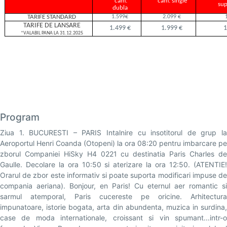
cam.
cam. single
sup
dubla
1.599€
2.099 €
TARIFE STANDARD
TARIFE DE LANSARE
1.499 €
1.999 €
1
*VALABIL PANA LA 31.12.2025
Program
Ziua 1. BUCURESTI – PARIS Intalnire cu insotitorul de grup la
Aeroportul Henri Coanda (Otopeni) la ora 08:20 pentru imbarcare pe
zborul Companiei HiSky H4 0221 cu destinatia Paris Charles de
Gaulle. Decolare la ora 10:50 si aterizare la ora 12:50. (ATENTIE!
Orarul de zbor este informativ si poate suporta modificari impuse de
compania aeriana). Bonjour, en Paris! Cu eternul aer romantic si
sarmul atemporal, Paris cucereste pe oricine. Arhitectura
impunatoare, istorie bogata, arta din abundenta, muzica in surdina,
case de moda internationale, croissant si vin spumant...intr-o