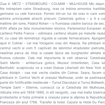
Ziua 4. METZ – STRASBOURG – COLMAR – MULHOUSE Mic dejun.
Ne indreptam catre Strasbourg, oras ce imbina armonios traditiile
germane cu cele franceze. Pornim intr-un tur de oras in care vom
admira principalele atractii precum: Catedrala gotica – a 4 a ca
inaltime din lume, Palatul Rohan – o frumoasa cladire baroca de sec.
XVIII aflata pe lista monumentelor istorice, Parlamentul European si
cartierul Petite France – odinioara cartierul situate pe malurile raului
III, cu case din lemnstrazi inguste si canale fermecatoare. Ajungem
apoi in Colmar - cel mai fotogenic oras din Alsacia. Ne plimbam in
centrul vechi si vom fi captivati de labirintul stradutelor pietruite,
neatinse parca de timp si casele tipice ale burghezilor aliniate si
frumos colorate. Cele mai importante le veti observa: Catedrala
Saint Martin - arhitectura gotica, Muzeul Unterlinden, Casa lui
Bartholdi- sculptorului ce a creat Statuia Libertatii din New York si
Casa Adolph - cea mai veche cladire din Colmar. Seara, facem o
plimbare in Centrul Vechi al orasului Mulhouse, unde se pastreaza
parte din fortificatiile medievale – Turnul Diavolului si Turnul Bollwerk,
Temple Saint – Etienne, cunoscut ca si Catedrala din Mulhouse,
ridicata intre anii 1858-1886, in stil neogotic, cea mai inalta biserica
protestanta si fosta primarie a orasului pana la alipirea la Republica
Franceza din anul 1798. Transfer la hotel. Cazare la Hotel Du Parc