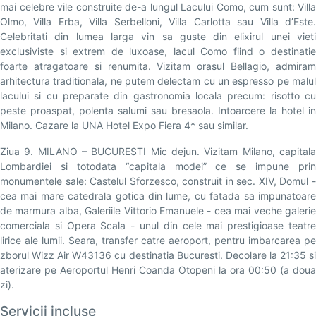
mai celebre vile construite de-a lungul Lacului Como, cum sunt: Villa
Olmo, Villa Erba, Villa Serbelloni, Villa Carlotta sau Villa d’Este.
Celebritati din lumea larga vin sa guste din elixirul unei vieti
exclusiviste si extrem de luxoase, lacul Como fiind o destinatie
foarte atragatoare si renumita. Vizitam orasul Bellagio, admiram
arhitectura traditionala, ne putem delectam cu un espresso pe malul
lacului si cu preparate din gastronomia locala precum: risotto cu
peste proaspat, polenta salumi sau bresaola. Intoarcere la hotel in
Milano. Cazare la UNA Hotel Expo Fiera 4* sau similar.
Ziua 9. MILANO – BUCURESTI Mic dejun. Vizitam Milano, capitala
Lombardiei si totodata “capitala modei” ce se impune prin
monumentele sale: Castelul Sforzesco, construit in sec. XIV, Domul -
cea mai mare catedrala gotica din lume, cu fatada sa impunatoare
de marmura alba, Galeriile Vittorio Emanuele - cea mai veche galerie
comerciala si Opera Scala - unul din cele mai prestigioase teatre
lirice ale lumii. Seara, transfer catre aeroport, pentru imbarcarea pe
zborul Wizz Air W43136 cu destinatia Bucuresti. Decolare la 21:35 si
aterizare pe Aeroportul Henri Coanda Otopeni la ora 00:50 (a doua
zi).
Servicii incluse