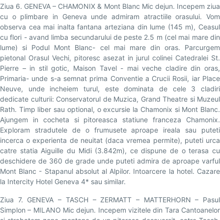
Ziua 6. GENEVA – CHAMONIX & Mont Blanc Mic dejun. Incepem ziua
cu o plimbare in Geneva unde admiram atractiile orasului. Vom
observa cea mai inalta fantana arteziana din lume (145 m), Ceasul
cu flori - avand limba secundarului de peste 2.5 m (cel mai mare din
lume) si Podul Mont Blanc- cel mai mare din oras. Parcurgem
pietonal Orasul Vechi, pitoresc asezat in jurul colinei Catedralei St.
Pierre – in stil gotic, Maison Tavel - mai veche cladire din oras,
Primaria- unde s-a semnat prima Conventie a Crucii Rosii, iar Place
Neuve, unde incheiem turul, este dominata de cele 3 cladiri
dedicate culturii: Conservatorul de Muzica, Grand Theatre si Muzeul
Rath. Timp liber sau optional, o excursie la Chamonix si Mont Blanc.
Ajungem in cocheta si pitoreasca statiune franceza Chamonix.
Exploram stradutele de o frumusete aproape ireala sau puteti
incerca o experienta de neuitat (daca vremea permite), puteti urca
catre statia Aiguille du Midi (3.842m), ce dispune de o terasa cu
deschidere de 360 de grade unde puteti admira de aproape varful
Mont Blanc - Stapanul absolut al Alpilor. Intoarcere la hotel. Cazare
la Intercity Hotel Geneva 4* sau similar.
Ziua 7. GENEVA – TASCH – ZERMATT – MATTERHORN – Pasul
Simplon – MILANO Mic dejun. Incepem vizitele din Tara Cantoanelor