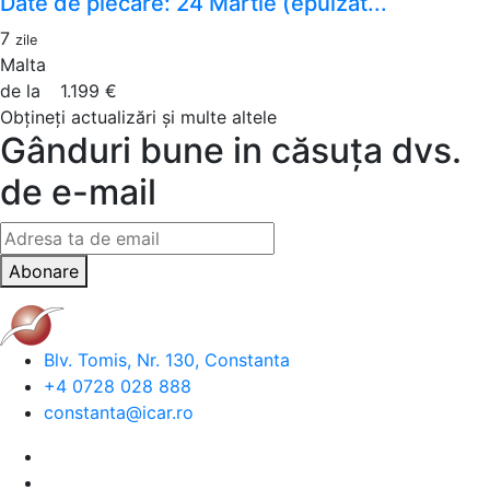
Date de plecare: 24 Martie (epuizat...
7
zile
Malta
de la
1.199 €
Obțineți actualizări și multe altele
Gânduri bune in căsuța dvs.
de e-mail
Abonare
Blv. Tomis, Nr. 130, Constanta
+4 0728 028 888
constanta@icar.ro