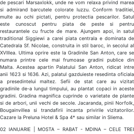
de pescari Marsaxlokk, unde ne vom relaxa privind marea
si admirand barcutele colorate luzzu. Conform traditiei,
multe au ochi pictati, pentru protectia pescarilor. Satul
este cunoscut pentru piata de peste si pentru
restaurantele cu fructe de mare. Ajungem apoi, in satul
traditional Siggiewi a carei piata centrala e dominata de
Catedrala Sf. Nicolae, construita in stil baroc, in secolul al
XVIIlea. Ultima oprire este la Gradinile San Anton, care se
numara printre cele mai frumoase gradini publice din
Malta. Acestea apartin Palatului San Anton, ridicat intre
anii 1623 si 1636. Azi, palatul gazduieste resedinta oficiala
a presedintelui maltez. Sefii de stat care au vizitat
gradinile de-a lungul timpului, au plantat copaci in aceste
gradini. Gradina magnifica cuprinde o varietate de plante
si de arbori, unii vechi de secole. Jacaranda, pinii Norfolk,
Bougainvillea si trandafirii incanta privirile vizitatorilor.
Cazare la Preluna Hotel & Spa 4* sau similar in Sliema.
02 IANUARIE | MOSTA – RABAT - MDINA – CELE TREI