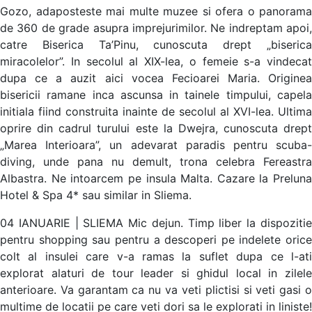
Gozo, adaposteste mai multe muzee si ofera o panorama
de 360 de grade asupra imprejurimilor. Ne indreptam apoi,
catre Biserica Ta’Pinu, cunoscuta drept „biserica
miracolelor”. In secolul al XIX-lea, o femeie s-a vindecat
dupa ce a auzit aici vocea Fecioarei Maria. Originea
bisericii ramane inca ascunsa in tainele timpului, capela
initiala fiind construita inainte de secolul al XVI-lea. Ultima
oprire din cadrul turului este la Dwejra, cunoscuta drept
„Marea Interioara”, un adevarat paradis pentru scuba-
diving, unde pana nu demult, trona celebra Fereastra
Albastra. Ne intoarcem pe insula Malta. Cazare la Preluna
Hotel & Spa 4* sau similar in Sliema.
04 IANUARIE | SLIEMA Mic dejun. Timp liber la dispozitie
pentru shopping sau pentru a descoperi pe indelete orice
colt al insulei care v-a ramas la suflet dupa ce l-ati
explorat alaturi de tour leader si ghidul local in zilele
anterioare. Va garantam ca nu va veti plictisi si veti gasi o
multime de locatii pe care veti dori sa le explorati in liniste!