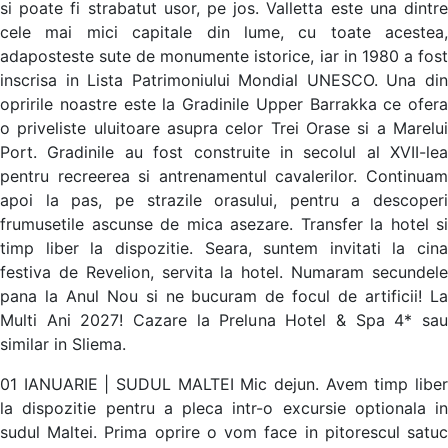
si poate fi strabatut usor, pe jos. Valletta este una dintre
cele mai mici capitale din lume, cu toate acestea,
adaposteste sute de monumente istorice, iar in 1980 a fost
inscrisa in Lista Patrimoniului Mondial UNESCO. Una din
opririle noastre este la Gradinile Upper Barrakka ce ofera
o priveliste uluitoare asupra celor Trei Orase si a Marelui
Port. Gradinile au fost construite in secolul al XVII-lea
pentru recreerea si antrenamentul cavalerilor. Continuam
apoi la pas, pe strazile orasului, pentru a descoperi
frumusetile ascunse de mica asezare. Transfer la hotel si
timp liber la dispozitie. Seara, suntem invitati la cina
festiva de Revelion, servita la hotel. Numaram secundele
pana la Anul Nou si ne bucuram de focul de artificii! La
Multi Ani 2027! Cazare la Preluna Hotel & Spa 4* sau
similar in Sliema.
01 IANUARIE | SUDUL MALTEI Mic dejun. Avem timp liber
la dispozitie pentru a pleca intr-o excursie optionala in
sudul Maltei. Prima oprire o vom face in pitorescul satuc