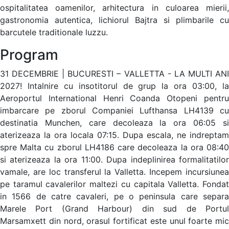
ospitalitatea oamenilor, arhitectura in culoarea mierii,
gastronomia autentica, lichiorul Bajtra si plimbarile cu
barcutele traditionale luzzu.
Program
31 DECEMBRIE | BUCURESTI – VALLETTA - LA MULTI ANI
2027! Intalnire cu insotitorul de grup la ora 03:00, la
Aeroportul International Henri Coanda Otopeni pentru
imbarcare pe zborul Companiei Lufthansa LH4139 cu
destinatia Munchen, care decoleaza la ora 06:05 si
aterizeaza la ora locala 07:15. Dupa escala, ne indreptam
spre Malta cu zborul LH4186 care decoleaza la ora 08:40
si aterizeaza la ora 11:00. Dupa indeplinirea formalitatilor
vamale, are loc transferul la Valletta. Incepem incursiunea
pe taramul cavalerilor maltezi cu capitala Valletta. Fondat
in 1566 de catre cavaleri, pe o peninsula care separa
Marele Port (Grand Harbour) din sud de Portul
Marsamxett din nord, orasul fortificat este unul foarte mic