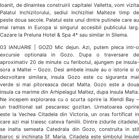
Ioanit, de dinaintea construirii capitalei Valletta, vom vizita
Palatul Inchizitorului, sediul Inchizitiei Malteze timp de
peste doua secole. Palatul este unul dintre putinele care au
mai ramas in Europa si singurul accesibil publicului larg.
Cazare la Preluna Hotel & Spa 4* sau similar in Sliema.
03 IANUARIE | GOZO Mic dejun. Azi, putem pleca intr-o
excursie optionala in Gozo. Dupa o traversare de
aproximativ 20 de minute cu feribotul, ajungem pe insula-
sora a Maltei – Gozo. Desi ambele insule au o istorie si o
dezvoltare similara, insula Gozo este cu siguranta mai
verde si mai pitoreasca decat Malta. Gozo este a doua
insula ca marime din Arhipelagul Maltez, dupa Insula Malta.
Ne incepem explorarea cu o scurta oprire la Xlendi Bay –
un traditional sat pescaresc gozitan. Urmatoarea oprire
este la Vechea Citadela din Victoria, un oras fortificat in
care azi mai traiesc cateva familii. Dintre zidurile citadelei,
se inalta semeata Catedrala din Gozo, construita in stil
baroc si inchinata Sf. Maria. Citadela este simbolul Insulei