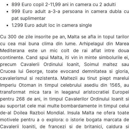
899 Euro copil 2-11,99 ani in camera cu 2 adulti
999 Euro adult a-3-a persoana in camera dubla cu
pat suplimentar
1.299 Euro adult loc in camera single
Cu 300 de zile insorite pe an, Malta se afla in topul tarilor
cu cea mai buna clima din lume. Arhipelagul din Marea
Mediterana este un mic colt de rai aflat intre doua
continente. Cand spui Malta, iti vin in minte simbolurile ei,
precum Cavalerii Ordinului Ioanit, Soimul maltez sau
Crucea lui George, toate evocand demnitatea si gloria,
cavalerismul si rezistenta. Maltezii au tinut piept marelui
Imperiu Otoman in timpul celebrului asediu din 1565, au
transformat mica tara in leaganul aristocratiei Europei
pentru 268 de ani, in timpul Cavalerilor Ordinului Ioanit si
au suportat cele mai multe bombardamente in timpul celui
de-al Doilea Razboi Mondial. Insula Malta ne ofera toate
motivele pentru a o explora: o istorie bogata marcata de
Cavalerii Ioaniti, de francezi si de britanici, caldura si