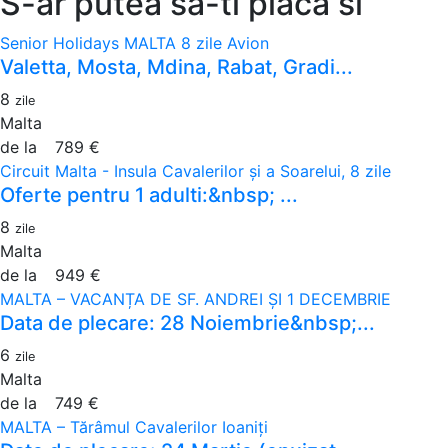
S-ar putea sa-ti placa si
Senior Holidays MALTA 8 zile Avion
Valetta, Mosta, Mdina, Rabat, Gradi...
8
zile
Malta
de la
789 €
Circuit Malta - Insula Cavalerilor și a Soarelui, 8 zile
Oferte pentru 1 adulti:&nbsp; ...
8
zile
Malta
de la
949 €
MALTA – VACANȚA DE SF. ANDREI ȘI 1 DECEMBRIE
Data de plecare: 28 Noiembrie&nbsp;...
6
zile
Malta
de la
749 €
MALTA – Tărâmul Cavalerilor Ioaniți