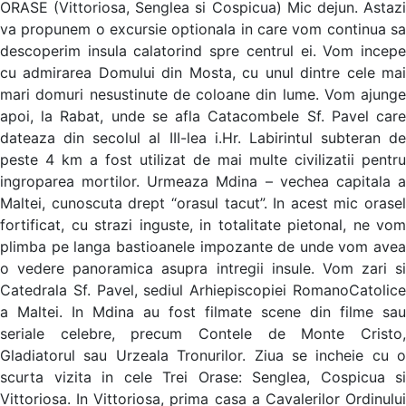
ORASE (Vittoriosa, Senglea si Cospicua) Mic dejun. Astazi
va propunem o excursie optionala in care vom continua sa
descoperim insula calatorind spre centrul ei. Vom incepe
cu admirarea Domului din Mosta, cu unul dintre cele mai
mari domuri nesustinute de coloane din lume. Vom ajunge
apoi, la Rabat, unde se afla Catacombele Sf. Pavel care
dateaza din secolul al III-lea i.Hr. Labirintul subteran de
peste 4 km a fost utilizat de mai multe civilizatii pentru
ingroparea mortilor. Urmeaza Mdina – vechea capitala a
Maltei, cunoscuta drept “orasul tacut”. In acest mic orasel
fortificat, cu strazi inguste, in totalitate pietonal, ne vom
plimba pe langa bastioanele impozante de unde vom avea
o vedere panoramica asupra intregii insule. Vom zari si
Catedrala Sf. Pavel, sediul Arhiepiscopiei RomanoCatolice
a Maltei. In Mdina au fost filmate scene din filme sau
seriale celebre, precum Contele de Monte Cristo,
Gladiatorul sau Urzeala Tronurilor. Ziua se incheie cu o
scurta vizita in cele Trei Orase: Senglea, Cospicua si
Vittoriosa. In Vittoriosa, prima casa a Cavalerilor Ordinului