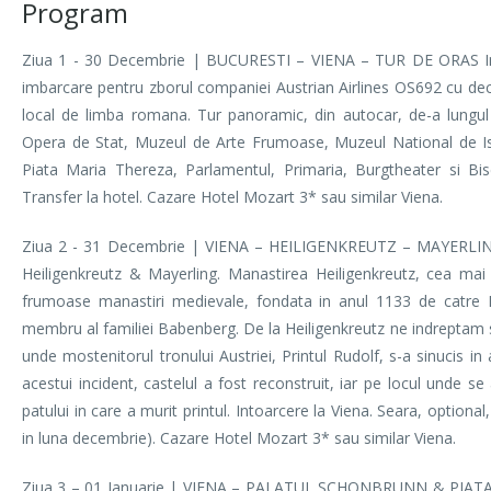
Program
Ziua 1 - 30 Decembrie | BUCURESTI – VIENA – TUR DE ORAS Intaln
imbarcare pentru zborul companiei Austrian Airlines OS692 cu decol
local de limba romana. Tur panoramic, din autocar, de-a lungul
Opera de Stat, Muzeul de Arte Frumoase, Muzeul National de Isto
Piata Maria Thereza, Parlamentul, Primaria, Burgtheater si Biser
Transfer la hotel. Cazare Hotel Mozart 3* sau similar Viena.
Ziua 2 - 31 Decembrie | VIENA – HEILIGENKREUTZ – MAYERLING LA
Heiligenkreutz & Mayerling. Manastirea Heiligenkreutz, cea mai
frumoase manastiri medievale, fondata in anul 1133 de catre L
membru al familiei Babenberg. De la Heiligenkreutz ne indreptam s
unde mostenitorul tronului Austriei, Printul Rudolf, s-a sinucis 
acestui incident, castelul a fost reconstruit, iar pe locul unde se 
patului in care a murit printul. Intoarcere la Viena. Seara, optional
in luna decembrie). Cazare Hotel Mozart 3* sau similar Viena.
Ziua 3 – 01 Ianuarie | VIENA – PALATUL SCHONBRUNN & PIATA D