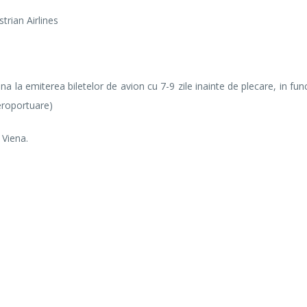
trian Airlines
a la emiterea biletelor de avion cu 7-9 zile inainte de plecare, in fun
aeroportuare)
 Viena.