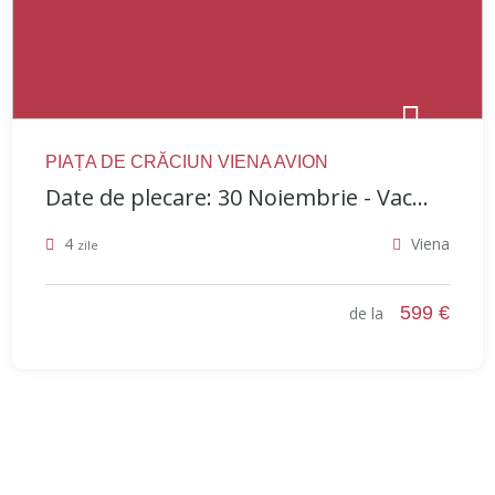
PIAȚA DE CRĂCIUN VIENA AVION
Date de plecare: 30 Noiembrie - Vac...
4
Viena
zile
599 €
de la