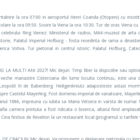
ire la ora 07:00 in aeroportul Henri Coanda (Otopeni) cu insotito
are la ora 09:50. Sosire la Viena la ora 10:30. Tur de oras Viena cu 
 celebrului Ring Vienez: Ministerul de razboi, MAK-muzeul de arta
rie, Palatul Imperial Hofburg - fosta resedinta de iarna a dinastie
ica Votiva. Tur pietonal in centrul istoric: Palatul Hofburg, Cated
 MULTI ANI 2027! Mic dejun. Timp liber la dispozitie sau optiona
 veche manastire Cisterciana din lume locuita continuu, este una d
eopold III de Babenberg. Heiligenkreutz adaposteste astazi morma
pre Castelul Mayerling. Fost domeniu imperial de vanatoare, Mayerlin
in anul 1886, impreuna cu iubita sa Maria Vetsera in varsta de numai 
afla camera printului a fost ridicata o biserica, altarul fiind amplasa
, Cina festiva de Revelion la un restaurant local (programul si tarifele 
E CRACIUN Mic dejun. Va propunem o deplasare pietonala cu insot