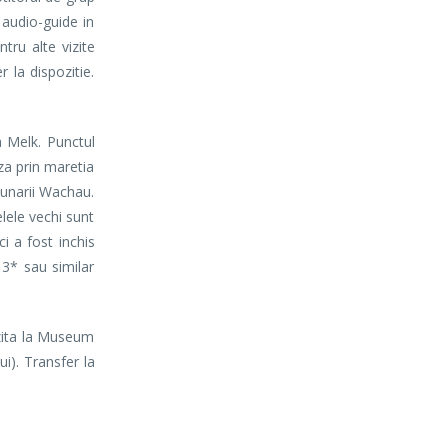
 audio-guide in
tru alte vizite
 la dispozitie.
 Melk. Punctul
aza prin maretia
 Dunarii Wachau.
elele vechi sunt
i a fost inchis
3* sau similar
izita la Museum
i). Transfer la