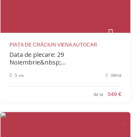
PIAȚA DE CRĂCIUN VIENA AUTOCAR
Data de plecare: 29
Noiembrie&nbsp;...
5
Viena
zile
549 €
de la