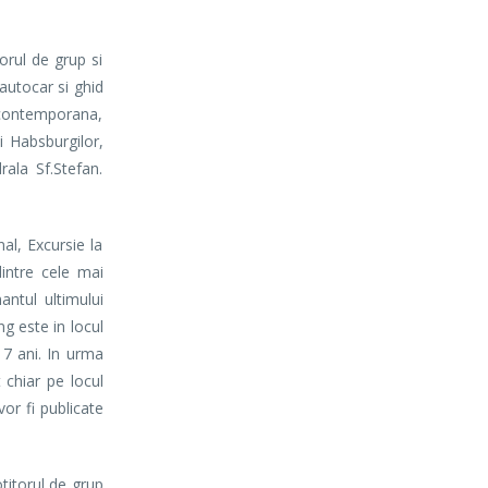
rul de grup si
autocar si ghid
 contemporana,
i Habsburgilor,
rala Sf.Stefan.
l, Excursie la
intre cele mai
ntul ultimului
g este in locul
17 ani. In urma
t chiar pe locul
vor fi publicate
itorul de grup