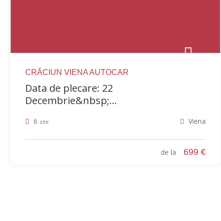
CRĂCIUN VIENA AUTOCAR
Data de plecare: 22
Decembrie&nbsp;...
6
Viena
zile
699 €
de la