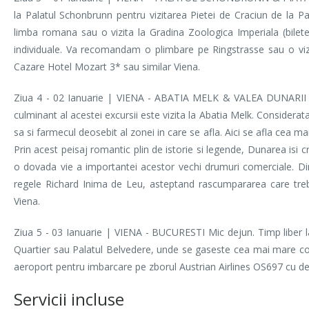
la Palatul Schonbrunn pentru vizitarea Pietei de Craciun de la Pa
limba romana sau o vizita la Gradina Zoologica Imperiala (biletele
individuale. Va recomandam o plimbare pe Ringstrasse sau o vizit
Cazare Hotel Mozart 3* sau similar Viena.
Ziua 4 - 02 Ianuarie | VIENA - ABATIA MELK & VALEA DUNARII Mic
culminant al acestei excursii este vizita la Abatia Melk. Considerat
sa si farmecul deosebit al zonei in care se afla. Aici se afla cea m
Prin acest peisaj romantic plin de istorie si legende, Dunarea isi c
o dovada vie a importantei acestor vechi drumuri comerciale. Di
regele Richard Inima de Leu, asteptand rascumpararea care trebu
Viena.
Ziua 5 - 03 Ianuarie | VIENA - BUCURESTI Mic dejun. Timp liber 
Quartier sau Palatul Belvedere, unde se gaseste cea mai mare colect
aeroport pentru imbarcare pe zborul Austrian Airlines OS697 cu dec
Servicii incluse