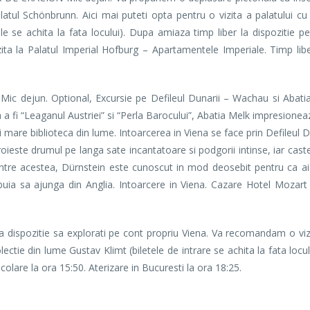
latul Schönbrunn. Aici mai puteti opta pentru o vizita a palatului cu
 se achita la fata locului). Dupa amiaza timp liber la dispozitie pen
a la Palatul Imperial Hofburg – Apartamentele Imperiale. Timp liber
 dejun. Optional, Excursie pe Defileul Dunarii – Wachau si Abatia
a a fi “Leaganul Austriei” si “Perla Barocului”, Abatia Melk impresione
ai mare biblioteca din lume. Intoarcerea in Viena se face prin Defileul
roieste drumul pe langa sate incantatoare si podgorii intinse, iar cast
ntre acestea, Dürnstein este cunoscut in mod deosebit pentru ca aic
ia sa ajunga din Anglia. Intoarcere in Viena. Cazare Hotel Mozart 
la dispozitie sa explorati pe cont propriu Viena. Va recomandam o v
ie din lume Gustav Klimt (biletele de intrare se achita la fata loculu
olare la ora 15:50. Aterizare in Bucuresti la ora 18:25.