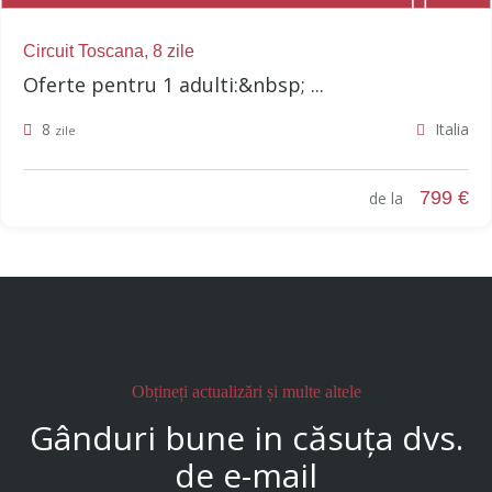
Circuit Toscana, 8 zile
Oferte pentru 1 adulti:&nbsp; ...
8
Italia
zile
799 €
de la
Obțineți actualizări și multe altele
Gânduri bune in căsuța dvs.
de e-mail