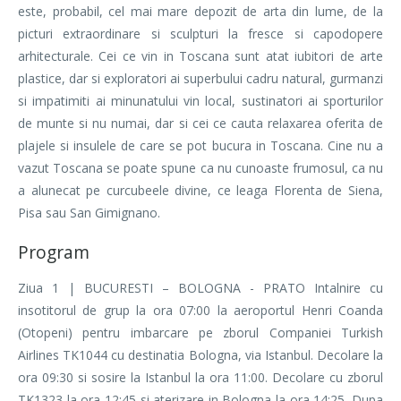
este, probabil, cel mai mare depozit de arta din lume, de la
picturi extraordinare si sculpturi la fresce si capodopere
arhitecturale. Cei ce vin in Toscana sunt atat iubitori de arte
plastice, dar si exploratori ai superbului cadru natural, gurmanzi
si impatimiti ai minunatului vin local, sustinatori ai sporturilor
de munte si nu numai, dar si cei ce cauta relaxarea oferita de
plajele si insulele de care se pot bucura in Toscana. Cine nu a
vazut Toscana se poate spune ca nu cunoaste frumosul, ca nu
a alunecat pe curcubeele divine, ce leaga Florenta de Siena,
Pisa sau San Gimignano.
Program
Ziua 1 | BUCURESTI – BOLOGNA - PRATO Intalnire cu
insotitorul de grup la ora 07:00 la aeroportul Henri Coanda
(Otopeni) pentru imbarcare pe zborul Companiei Turkish
Airlines TK1044 cu destinatia Bologna, via Istanbul. Decolare la
ora 09:30 si sosire la Istanbul la ora 11:00. Decolare cu zborul
TK1323 la ora 12:45 si aterizare in Bologna la ora 14:25. Dupa