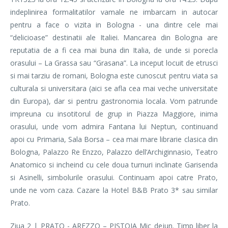
indeplinirea formalitatilor vamale ne imbarcam in autocar
pentru a face o vizita in Bologna - una dintre cele mai
“delicioase” destinatii ale Italiei. Mancarea din Bologna are
reputatia de a fi cea mai buna din Italia, de unde si porecla
orasului – La Grassa sau “Grasana”. La inceput locuit de etrusci
si mai tarziu de romani, Bologna este cunoscut pentru viata sa
culturala si universitara (aici se afla cea mai veche universitate
din Europa), dar si pentru gastronomia locala. Vom patrunde
impreuna cu insotitorul de grup in Piazza Maggiore, inima
orasului, unde vom admira Fantana lui Neptun, continuand
apoi cu Primaria, Sala Borsa – cea mai mare librarie clasica din
Bologna, Palazzo Re Enzzo, Palazzo dell’Archiginnasio, Teatro
Anatomico si incheind cu cele doua turnuri inclinate Garisenda
si Asinelli, simbolurile orasului. Continuam apoi catre Prato,
unde ne vom caza. Cazare la Hotel B&B Prato 3* sau similar
Prato.
Ziua 2 | PRATO - AREZZO – PISTOIA Mic dejun. Timp liber la