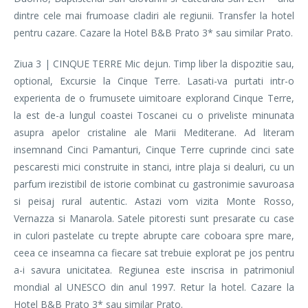
dintre cele mai frumoase cladiri ale regiunii. Transfer la hotel
pentru cazare. Cazare la Hotel B&B Prato 3* sau similar Prato.
Ziua 3 | CINQUE TERRE Mic dejun. Timp liber la dispozitie sau,
optional, Excursie la Cinque Terre. Lasati-va purtati intr-o
experienta de o frumusete uimitoare explorand Cinque Terre,
la est de-a lungul coastei Toscanei cu o priveliste minunata
asupra apelor cristaline ale Marii Mediterane. Ad literam
insemnand Cinci Pamanturi, Cinque Terre cuprinde cinci sate
pescaresti mici construite in stanci, intre plaja si dealuri, cu un
parfum irezistibil de istorie combinat cu gastronimie savuroasa
si peisaj rural autentic. Astazi vom vizita Monte Rosso,
Vernazza si Manarola. Satele pitoresti sunt presarate cu case
in culori pastelate cu trepte abrupte care coboara spre mare,
ceea ce inseamna ca fiecare sat trebuie explorat pe jos pentru
a-i savura unicitatea. Regiunea este inscrisa in patrimoniul
mondial al UNESCO din anul 1997. Retur la hotel. Cazare la
Hotel B&B Prato 3* sau similar Prato.