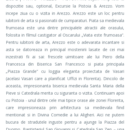
dispozitie sau, optional, Excursie la Pistoia & Arezzo. Vom
incepe ziua cu o vizita in Arezzo. Arezzo este un loc pentru
iubitorii de arta si pasionatii de cumparaturi. Piata sa medievala
frumoasa este una dintre principalele atractii ale orasului,
folosita in filmul castigator al Oscarului „Viata este frumoasa”.
Pentru iubitorii de arta, Arezzo este o adevarata incantare si
asta se datoreaza in principal mostenirii lasate de cei mai
inzestrati fii ai sai: frescele uimitoare ale lui Piero della
Francesca din Biserica San Francesco si piata principala
„Piazza Grande” cu loggia eleganta proiectata de Vasari
(acelasi Vasari care a planificat Uffizi in Florenta). Dincolo de
aceasta, impresionanta biserica medievala Santa Maria della
Pieve si Catedrala merita cu siguranta o vizita. Continuam apoi
cu Pistoia - unul dintre cele mai tipice orase ale zonei Florenta,
care impresioneaza prin arhitectura sa medievala fiind
mentionat si in Divina Comedie a lui Aligheri. Aici ne putem
bucura de stradutele inguste pentru a ajunge la Piazza del
Duomo, Baptisteriul San Giovanni si Catedrala San Zen – una