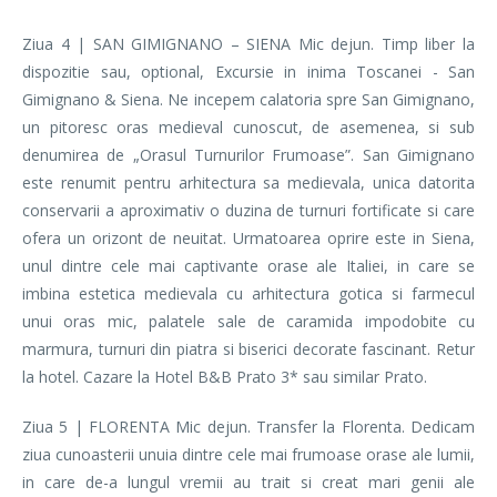
Ziua 4 | SAN GIMIGNANO – SIENA Mic dejun. Timp liber la
dispozitie sau, optional, Excursie in inima Toscanei - San
Gimignano & Siena. Ne incepem calatoria spre San Gimignano,
un pitoresc oras medieval cunoscut, de asemenea, si sub
denumirea de „Orasul Turnurilor Frumoase”. San Gimignano
este renumit pentru arhitectura sa medievala, unica datorita
conservarii a aproximativ o duzina de turnuri fortificate si care
ofera un orizont de neuitat. Urmatoarea oprire este in Siena,
unul dintre cele mai captivante orase ale Italiei, in care se
imbina estetica medievala cu arhitectura gotica si farmecul
unui oras mic, palatele sale de caramida impodobite cu
marmura, turnuri din piatra si biserici decorate fascinant. Retur
la hotel. Cazare la Hotel B&B Prato 3* sau similar Prato.
Ziua 5 | FLORENTA Mic dejun. Transfer la Florenta. Dedicam
ziua cunoasterii unuia dintre cele mai frumoase orase ale lumii,
in care de-a lungul vremii au trait si creat mari genii ale