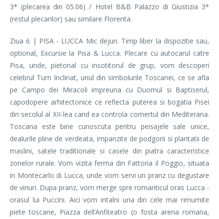
3* (plecarea din 05.06) / Hotel B&B Palazzo di Giustizia 3*
(restul plecarilor) sau similare Florenta.
Ziua 6 | PISA - LUCCA Mic dejun. Timp liber la dispozitie sau,
optional, Excursie la Pisa & Lucca. Plecare cu autocarul catre
Pisa, unde, pietonal cu insotitorul de grup, vom descoperi
celebrul Turn Inclinat, unul din simbolurile Toscanei, ce se afla
pe Campo dei Miracoli impreuna cu Duomul si Baptiserul,
capodopere arhitectonice ce reflecta puterea si bogatia Pisei
din secolul al XII-lea cand ea controla comertul din Mediterana.
Toscana este bine cunoscuta pentru peisajele sale unice,
dealurile pline de verdeata, impanzite de podgorii si plantatii de
maslini, satele traditionale si casele din piatra caracteristice
zonelor rurale. Vom vizita ferma din Fattoria il Poggio, situata
in Montecarlo di Lucca, unde vom servi un pranz cu degustare
de vinuri. Dupa pranz, vom merge spre romanticul oras Lucca -
orasul lui Puccini. Aici vom intalni una din cele mai renumite
piete toscane, Piazza dell’Anfiteatro (o fosta arena romana,