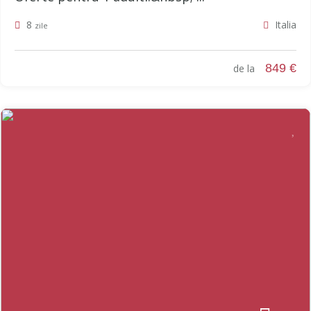
8
Italia
zile
849 €
de la