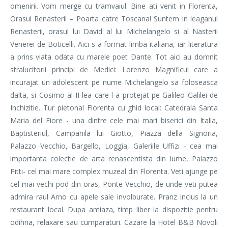
omenirii. Vom merge cu tramvaiul. Bine ati venit in Florenta,
Orasul Renasterii – Poarta catre Toscana! Suntem in leaganul
Renasterii, orasul lui David al lui Michelangelo si al Nasterii
Venerei de Boticelli. Aici s-a format limba italiana, iar literatura
a prins viata odata cu marele poet Dante. Tot aici au domnit
stralucitorii principi de Medici: Lorenzo Magnificul care a
incurajat un adolescent pe nume Michelangelo sa foloseasca
dalta, si Cosimo al II-lea care l-a protejat pe Galileo Galilei de
Inchizitie. Tur pietonal Florenta cu ghid local: Catedrala Santa
Maria del Fiore - una dintre cele mai mari biserici din Italia,
Baptisteriul, Campanila lui Giotto, Piazza della Signoria,
Palazzo Vecchio, Bargello, Loggia, Galeriile Uffizi - cea mai
importanta colectie de arta renascentista din lume, Palazzo
Pitti- cel mai mare complex muzeal din Florenta. Veti ajunge pe
cel mai vechi pod din oras, Ponte Vecchio, de unde veti putea
admira raul Arno cu apele sale involburate. Pranz inclus la un
restaurant local. Dupa amiaza, timp liber la dispozitie pentru
odihna, relaxare sau cumparaturi. Cazare la Hotel B&B Novoli