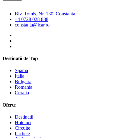
Blv. Tomis, Nr. 130, Constanta
+4 0728 028 888
constanta@icar.ro
Destinatii de Top
Spania
Italia
Bulgaria
Romania
Croatia
Oferte
Destinatii
Hoteluri
Circuite
Pachete