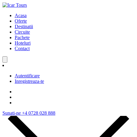
Acasa
Oferte
Destinatii
Circuite
Pachete
Hoteluri
Contact
Autentificare
Inregistreaza-te
Sunati-ne
+4 0728 028 888