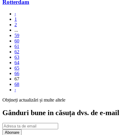
Rotterdam
‹
1
2
...
59
60
61
62
63
64
65
66
67
68
›
Obțineți actualizări și multe altele
Gânduri bune in căsuța dvs. de e-mail
Abonare