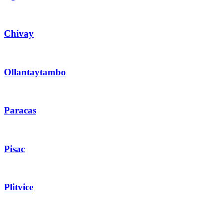
Chivay
Ollantaytambo
Paracas
Pisac
Plitvice