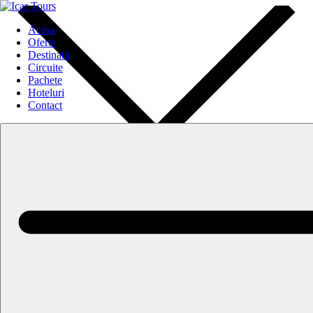
Acasa
Oferte
Destinatii
Circuite
Pachete
Hoteluri
Contact
Acasa