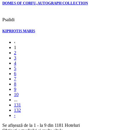
DOMES OF CORFU, AUTOGRAPH COLLECTION
Psalidi
KIPRIOTIS MARIS
‹
1
2
3
4
5
6
7
8
9
10
...
131
132
›
Se afișează de la 1 - la 9 din 1181 Hoteluri