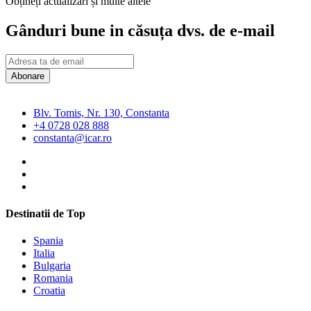
Obțineți actualizări și multe altele
Gânduri bune in căsuța dvs. de e-mail
Abonare
Blv. Tomis, Nr. 130, Constanta
+4 0728 028 888
constanta@icar.ro
Destinatii de Top
Spania
Italia
Bulgaria
Romania
Croatia