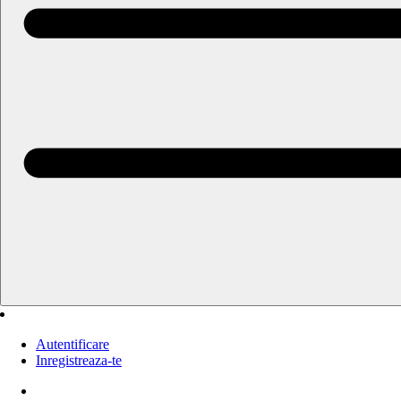
Oferte
Destinatii
Circuite
Pachete
Hoteluri
Contact
Autentificare
Inregistreaza-te
Autentificare
Caută un hotel
Inregistreaza-te