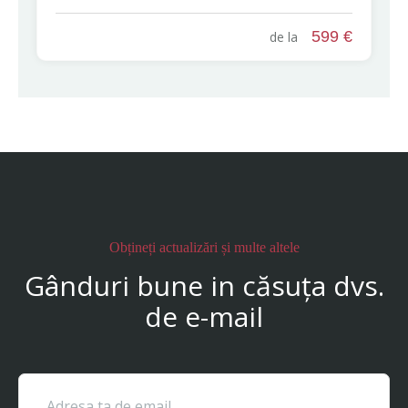
599 €
de la
Obțineți actualizări și multe altele
Gânduri bune in căsuța dvs.
de e-mail