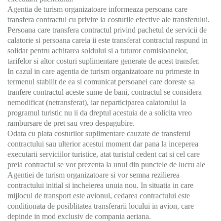
Agentia de turism organizatoare informeaza persoana care
transfera contractul cu privire la costurile efective ale transferului.
Persoana care transfera contractul privind pachetul de servicii de
calatorie si persoana careia ii este transferat contractul raspund in
solidar pentru achitarea soldului si a tuturor comisioanelor,
tarifelor si altor costuri suplimentare generate de acest transfer.
In cazul in care agentia de turism organizatoare nu primeste in
termenul stabilit de ea si comunicat persoanei care doreste sa
tranfere contractul aceste sume de bani, contractul se considera
nemodificat (netransferat), iar neparticiparea calatorului la
programul turistic nu ii da dreptul acestuia de a solicita vreo
rambursare de pret sau vreo despagubire.
Odata cu plata costurilor suplimentare cauzate de transferul
contractului sau ulterior acestui moment dar pana la inceperea
executarii serviciilor turistice, atat turistul cedent cat si cel care
preia contractul se vor prezenta la unul din punctele de lucru ale
Agentiei de turism organizatoare si vor semna rezilierea
contractului initial si incheierea unuia nou. In situatia in care
mijlocul de transport este avionul, cedarea contractului este
conditionata de posiblitatea transferarii locului in avion, care
depinde in mod exclusiv de compania aeriana.