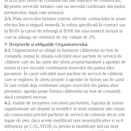
în scris prin bonul de comandă sau alte mijloace de comunicare;
b)
pentru serviciile turistice care nu necesită confirmare din partea
prestatorilor, după cum urmează:
3.3.
Plata serviciilor turistice externe aferente contractului se poate
efectua într-o singură monedă, în valuta specificată în contract sau
în RON la cursul de referinţă al BNR din ziua emiterii facturii la
care se adauga un comision de risc valutar de 2%.
V
Drepturile și obligațiile Organizatorului.
4.1.
Organizatorul se obligă să furnizeze călătorului un bon de
comandă, numai în situația solicitării unor pachete de servicii de
călătorie care nu fac parte din oferta proprie/standard a agenției de
turism și care necesită confirmarea rezervării din partea altor
prestatori. În cazul solicitării unor pachete de servicii de călătorie
care se regăsesc în oferta proprie a agenției de turism sau în cazul
în care există deja confirmare asupra rezervării din partea altor
prestatori, agenția poate furniza călătorului un bon de comandă,
dacă consideră necesar.
4.2.
Inainte de inceperea executarii pachetului, Agentia de turism
organizatoare are dreptul sa modifice in mod unilateral alte clauze
ale contractului privind pachetul de servicii de calatorie decat cele
legate de pret, daca aceste modificari sunt nesemnificative si sa il
informeze pe CALATOR cu privire la modificare intr-un mod