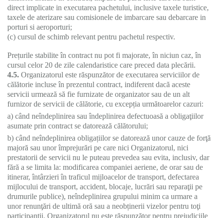
direct implicate in executarea pachetului, inclusive taxele turistice,
taxele de aterizare sau comisionele de imbarcare sau debarcare in
porturi si aeroporturi;
(c) cursul de schimb relevant pentru pachetul respectiv.
Prețurile stabilite în contract nu pot fi majorate, în niciun caz, în
cursul celor 20 de zile calendaristice care preced data plecării.
4.5.
Organizatorul este răspunzător de executarea serviciilor de
călătorie incluse în prezentul contract, indiferent dacă aceste
servicii urmează să fie furnizate de organizator sau de un alt
furnizor de servicii de călătorie, cu excepția următoarelor cazuri:
a) când neîndeplinirea sau îndeplinirea defectuoasă a obligaţiilor
asumate prin contract se datorează călătorului;
b) când neîndeplinirea obligațiilor se datorează unor cauze de forţă
majoră sau unor împrejurări pe care nici Organizatorul, nici
prestatorii de servicii nu le puteau prevedea sau evita, inclusiv, dar
fără a se limita la: modificarea companiei aeriene, de orar sau de
itinerar, întârzieri în traficul mijloacelor de transport, defectarea
mijlocului de transport, accident, blocaje, lucrări sau reparaţii pe
drumurile publice), neîndeplinirea grupului minim ca urmare a
unor renunţări de ultimă oră sau a neobținerii vizelor pentru toţi
participanții. Organizatorul nu este răspunzător pentru prejudiciile