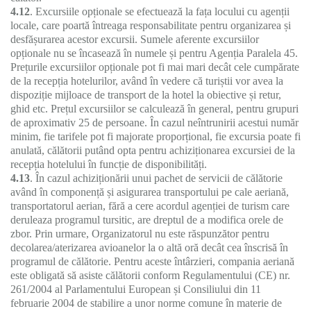
4.12
. Excursiile opționale se efectuează la fața locului cu agenții
locale, care poartă întreaga responsabilitate pentru organizarea și
desfășurarea acestor excursii. Sumele aferente excursiilor
opționale nu se încasează în numele și pentru Agenția Paralela 45.
Prețurile excursiilor opționale pot fi mai mari decât cele cumpărate
de la recepția hotelurilor, având în vedere că turiștii vor avea la
dispoziție mijloace de transport de la hotel la obiective și retur,
ghid etc. Prețul excursiilor se calculează în general, pentru grupuri
de aproximativ 25 de persoane. În cazul neîntrunirii acestui număr
minim, fie tarifele pot fi majorate proporțional, fie excursia poate fi
anulată, călătorii putând opta pentru achiziționarea excursiei de la
recepția hotelului în funcție de disponibilități.
4.13
. În cazul achiziționării unui pachet de servicii de călătorie
având în componență și asigurarea transportului pe cale aeriană,
transportatorul aerian, fără a cere acordul agenției de turism care
deruleaza programul tursitic, are dreptul de a modifica orele de
zbor. Prin urmare, Organizatorul nu este răspunzător pentru
decolarea/aterizarea avioanelor la o altă oră decât cea înscrisă în
programul de călătorie. Pentru aceste întârzieri, compania aeriană
este obligată să asiste călătorii conform Regulamentului (CE) nr.
261/2004 al Parlamentului European și Consiliului din 11
februarie 2004 de stabilire a unor norme comune în materie de