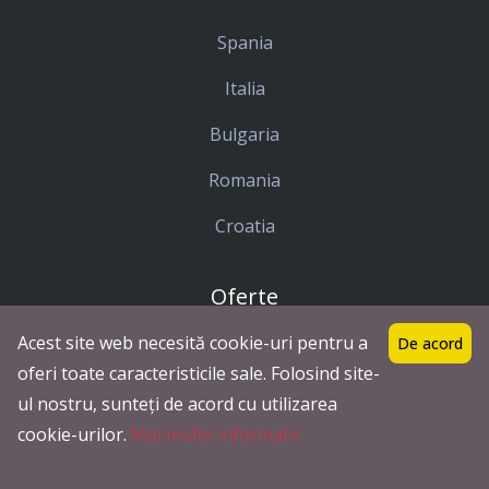
Spania
Italia
Bulgaria
Romania
Croatia
Oferte
Acest site web necesită cookie-uri pentru a
De acord
Destinatii
oferi toate caracteristicile sale. Folosind site-
ul nostru, sunteți de acord cu utilizarea
Hoteluri
cookie-urilor.
Mai multe informatii
Circuite