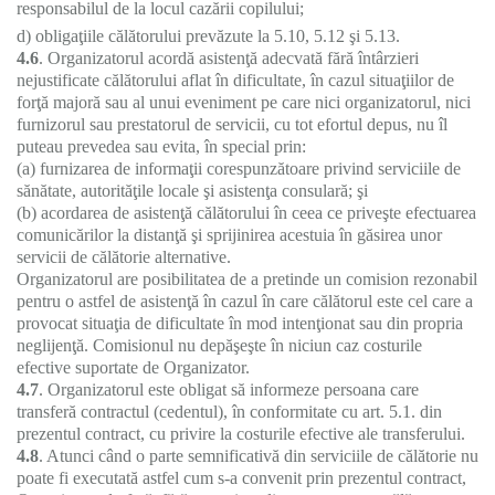
responsabilul de la locul cazării copilului;
d) obligaţiile călătorului prevăzute la 5.10, 5.12 şi 5.13.
4.6
. Organizatorul acordă asistenţă adecvată fără întârzieri
nejustificate călătorului aflat în dificultate, în cazul situaţiilor de
forţă majoră sau al unui eveniment pe care nici organizatorul, nici
furnizorul sau prestatorul de servicii, cu tot efortul depus, nu îl
puteau prevedea sau evita, în special prin:
(a) furnizarea de informaţii corespunzătoare privind serviciile de
sănătate, autorităţile locale şi asistenţa consulară; şi
(b) acordarea de asistenţă călătorului în ceea ce priveşte efectuarea
comunicărilor la distanţă şi sprijinirea acestuia în găsirea unor
servicii de călătorie alternative.
Organizatorul are posibilitatea de a pretinde un comision rezonabil
pentru o astfel de asistenţă în cazul în care călătorul este cel care a
provocat situaţia de dificultate în mod intenţionat sau din propria
neglijenţă. Comisionul nu depăşeşte în niciun caz costurile
efective suportate de Organizator.
4.7
. Organizatorul este obligat să informeze persoana care
transferă contractul (cedentul), în conformitate cu art. 5.1. din
prezentul contract, cu privire la costurile efective ale transferului.
4.8
. Atunci când o parte semnificativă din serviciile de călătorie nu
poate fi executată astfel cum s-a convenit prin prezentul contract,