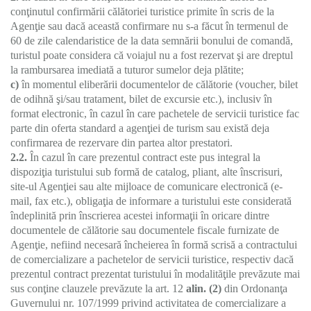
conţinutul confirmării călătoriei turistice primite în scris de la
Agenţie sau dacă această confirmare nu s-a făcut în termenul de
60 de zile calendaristice de la data semnării bonului de comandă,
turistul poate considera că voiajul nu a fost rezervat şi are dreptul
la rambursarea imediată a tuturor sumelor deja plătite;
c)
în momentul eliberării documentelor de călătorie (voucher, bilet
de odihnă şi/sau tratament, bilet de excursie etc.), inclusiv în
format electronic, în cazul în care pachetele de servicii turistice fac
parte din oferta standard a agenţiei de turism sau există deja
confirmarea de rezervare din partea altor prestatori.
2.2.
În cazul în care prezentul contract este pus integral la
dispoziţia turistului sub formă de catalog, pliant, alte înscrisuri,
site-ul Agenţiei sau alte mijloace de comunicare electronică (e-
mail, fax etc.), obligaţia de informare a turistului este considerată
îndeplinită prin înscrierea acestei informaţii în oricare dintre
documentele de călătorie sau documentele fiscale furnizate de
Agenţie, nefiind necesară încheierea în formă scrisă a contractului
de comercializare a pachetelor de servicii turistice, respectiv dacă
prezentul contract prezentat turistului în modalităţile prevăzute mai
sus conţine clauzele prevăzute la art. 12
alin. (2)
din Ordonanţa
Guvernului nr. 107/1999 privind activitatea de comercializare a