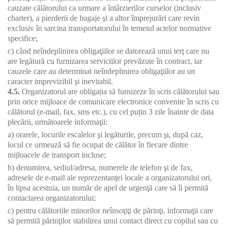
cauzate călătorului ca urmare a întârzierilor curselor (inclusiv
charter), a pierderii de bagaje şi a altor împrejurări care revin
exclusiv în sarcina transportatorului în temeiul actelor normative
specifice;
c) când neîndeplinirea obligaţiilor se datorează unui terţ care nu
are legătură cu furnizarea serviciilor prevăzute în contract, iar
cauzele care au determinat neîndeplinirea obligaţiilor au un
caracter imprevizibil şi inevitabil.
4.5.
Organizatorul are obligația să furnizeze în scris călătorului sau
prin orice mijloace de comunicare electronice convenite în scris cu
călătorul (e-mail, fax, sms etc.), cu cel puțin 3 zile înainte de data
plecării, următoarele informaţii:
a) orarele, locurile escalelor şi legăturile, precum şi, după caz,
locul ce urmează să fie ocupat de călător în fiecare dintre
mijloacele de transport incluse;
b) denumirea, sediul/adresa, numerele de telefon şi de fax,
adresele de e-mail ale reprezentanţei locale a organizatorului ori,
în lipsa acestuia, un număr de apel de urgenţă care să îi permită
contactarea organizatorului;
c) pentru călătoriile minorilor neînsoţiţi de părinţi, informaţii care
să permită părinţilor stabilirea unui contact direct cu copilul sau cu