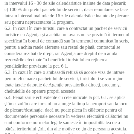
in intervalul 16 - 30 de zile calendaristice inainte de data plecarii;
c) 100 % din pretul pachetului de servicii, daca renuntarea se face
intr-un interval mai mic de 16 zile calendaristice inainte de plecare
sau pentru neprezentarea la program.
6.2. În cazul în care turistul care a contractat un pachet de servicii
turistice cu Agenţia şi a achitat un avans nu se prezintă în termenul
specificat în bonul de comandă sau în termenul comunicat în scris,
pentru a achita ratele aferente sau restul de plată, contractul se
consideră reziliat de drept, iar Agenţia are dreptul de a anula
rezervările efectuate în beneficiul turistului cu reţinerea
penalizărilor prevăzute la pct. 6.1.
6.3. În cazul în care o ambasadă refuză să acorde viza de intrare
pentru efectuarea pachetului de servicii, turistului i se vor reţine
toate taxele datorate de Agenţie prestatorilor direcţi, precum şi
cheltuielile de operare proprii acesteia.
6.4. Penalizările echivalente cu cele indicate la pct. 6.1. se aplică
şi în cazul în care turistul nu ajunge la timp la aeroport sau la locul
de plecare/destinaţie, dacă nu poate pleca în călătorie pentru că
documentele personale necesare în vederea efectuării călătoriei nu
sunt conforme normelor legale sau este în imposibilitatea de a
părăsi teritoriului ţării, din alte motive ce ţin de persoana acestuia.