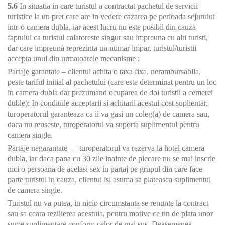
5.6
In situatia in care turistul a contractat pachetul de servicii
turistice la un pret care are in vedere cazarea pe perioada sejurului
intr-o camera dubla, iar acest lucru nu este posibil din cauza
faptului ca turistul calatoreste singur sau impreuna cu alti turisti,
dar care impreuna reprezinta un numar impar, turistul/turistii
accepta unul din urmatoarele mecanisme :
Partaje garantate – clientul achita o taxa fixa, nerambursabila,
peste tariful initial al pachetului (care este determinat pentru un loc
in camera dubla dar prezumand ocuparea de doi turistii a cemerei
duble); In conditiile acceptarii si achitarii acestui cost suplientar,
turoperatorul garanteaza ca ii va gasi un coleg(a) de camera sau,
daca nu reuseste, turoperatorul va suporta suplimentul pentru
camera single.
Partaje negarantate – turoperatorul va rezerva la hotel camera
dubla, iar daca pana cu 30 zile inainte de plecare nu se mai inscrie
nici o persoana de acelasi sex in partaj pe grupul din care face
parte turistul in cauza, clientul isi asuma sa plateasca suplimentul
de camera single.
Turistul nu va putea, in nicio circumstanta se renunte la contract
sau sa ceara rezilierea acestuia, pentru motive ce tin de plata unor
sume suplimentare conform celor de mai sus. Deasemenea,