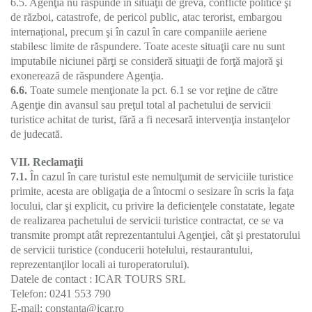
6.5. Agenţia nu răspunde în situaţii de grevă, conflicte politice şi
de război, catastrofe, de pericol public, atac terorist, embargou
internaţional, precum şi în cazul în care companiile aeriene
stabilesc limite de răspundere. Toate aceste situaţii care nu sunt
imputabile niciunei părţi se consideră situaţii de forţă majoră şi
exonerează de răspundere Agenţia.
6.6.
Toate sumele menţionate la pct. 6.1 se vor reţine de către
Agenţie din avansul sau preţul total al pachetului de servicii
turistice achitat de turist, fără a fi necesară intervenţia instanţelor
de judecată.
VII. Reclamaţii
7.1.
În cazul în care turistul este nemulţumit de serviciile turistice
primite, acesta are obligaţia de a întocmi o sesizare în scris la faţa
locului, clar şi explicit, cu privire la deficienţele constatate, legate
de realizarea pachetului de servicii turistice contractat, ce se va
transmite prompt atât reprezentantului Agenţiei, cât şi prestatorului
de servicii turistice (conducerii hotelului, restaurantului,
reprezentanţilor locali ai turoperatorului).
Datele de contact : ICAR TOURS SRL
Telefon: 0241 553 790
E-mail: constanta@icar.ro