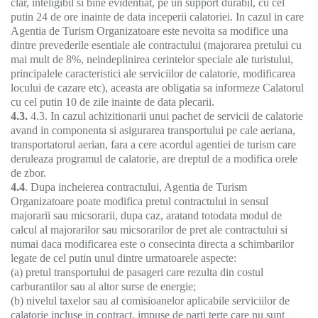
clar, inteligibil si bine evidentiat, pe un support durabil, cu cel
putin 24 de ore inainte de data inceperii calatoriei. In cazul in care
Agentia de Turism Organizatoare este nevoita sa modifice una
dintre prevederile esentiale ale contractului (majorarea pretului cu
mai mult de 8%, neindeplinirea cerintelor speciale ale turistului,
principalele caracteristici ale serviciilor de calatorie, modificarea
locului de cazare etc), aceasta are obligatia sa informeze Calatorul
cu cel putin 10 de zile inainte de data plecarii.
4.3.
4.3. In cazul achizitionarii unui pachet de servicii de calatorie
avand in componenta si asigurarea transportului pe cale aeriana,
transportatorul aerian, fara a cere acordul agentiei de turism care
deruleaza programul de calatorie, are dreptul de a modifica orele
de zbor.
4.4
. Dupa incheierea contractului, Agentia de Turism
Organizatoare poate modifica pretul contractului in sensul
majorarii sau micsorarii, dupa caz, aratand totodata modul de
calcul al majorarilor sau micsorarilor de pret ale contractului si
numai daca modificarea este o consecinta directa a schimbarilor
legate de cel putin unul dintre urmatoarele aspecte:
(a) pretul transportului de pasageri care rezulta din costul
carburantilor sau al altor surse de energie;
(b) nivelul taxelor sau al comisioanelor aplicabile serviciilor de
calatorie incluse in contract, impuse de parti terte care nu sunt