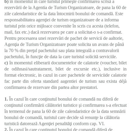
b)
în momentul în care turistul primeşte confirmarea scrisă a
rezervării de la Agentia de Turism Organizatoare, de pana la 60 de
zile calendaristice de la data întocmirii bonului de comandă. Este
responsabilitatea agenţiei de turism organizatoare de a informa
turistul prin orice mijloace convenite în scris cu acesta (telefon,
mail, fax etc.) dacă rezervarea pe care a solicitat-o s-a confirmat.
Pentru procesarea unei rezervări de pachet de servicii de aaltorie,
Agenţia de Turism Organizatoare poate solicita un avans de până
la 70 % din preţul pachetului sau plata integrală a contravalorii
pachetului, în funcţie de data la care turistul solicită serviciile.
c)
în momentul eliberarii documentelor de calatorie (voucher, bilet
de odihnasi/sautratament, bilet de excursie etc.), inclusive in
format electronic, in cazul in care pachetele de serviciide calatorie
fac parte din oferta standard aagentiei de turism sau exista déjà
confirmarea de rezervare din partea altor prestatori.
1.
În cazul în care conţinutul bonului de comandă nu diferă de
conţinutul confirmării călătoriei turistice şi confirmarea s-a efectuat
în termenul de pana la 60 de zile calendaristice de la data semnării
bonului de comandă, turistul care decide să renunţe la călătoria
turistică datorează Agenţiei penalităţi conform cap. VI.
2.
În cazul în care conţinutul bonului de comandă diferă de