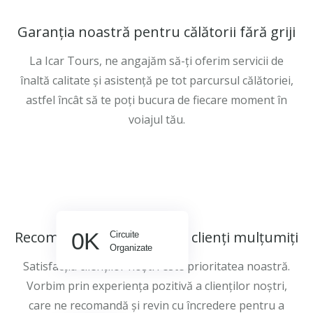
Garanția noastră pentru călătorii fără griji
La Icar Tours, ne angajăm să-ți oferim servicii de
înaltă calitate și asistență pe tot parcursul călătoriei,
astfel încât să te poți bucura de fiecare moment în
voiajul tău.
Recomandat și apreciat de clienți mulțumiți
0
K
Circuite
Organizate
Satisfacția clienților noștri este prioritatea noastră.
Vorbim prin experiența pozitivă a clienților noștri,
care ne recomandă și revin cu încredere pentru a