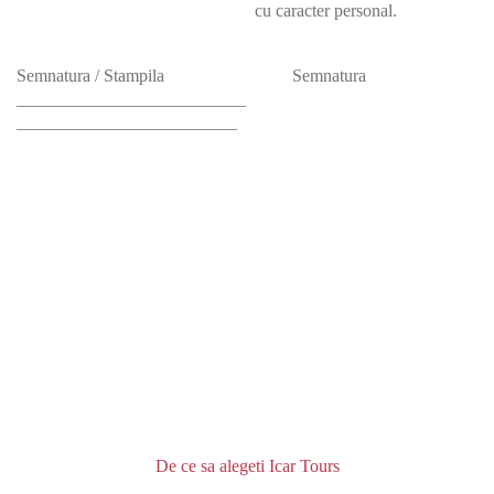
cu caracter personal.
Semnatura / Stampila Semnatura
__________________________
_________________________
De ce sa alegeti Icar Tours