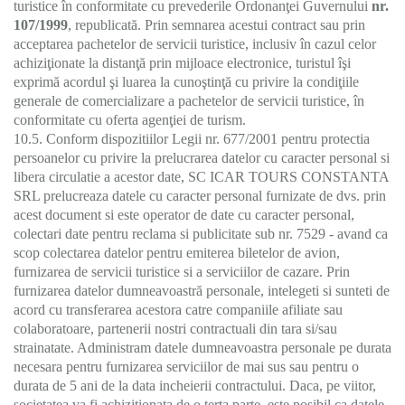
turistice în conformitate cu prevederile Ordonanţei Guvernului
nr.
107/1999
, republicată. Prin semnarea acestui contract sau prin
acceptarea pachetelor de servicii turistice, inclusiv în cazul celor
achiziţionate la distanţă prin mijloace electronice, turistul îşi
exprimă acordul şi luarea la cunoştinţă cu privire la condiţiile
generale de comercializare a pachetelor de servicii turistice, în
conformitate cu oferta agenţiei de turism.
10.5. Conform dispozitiilor Legii nr. 677/2001 pentru protectia
persoanelor cu privire la prelucrarea datelor cu caracter personal si
libera circulatie a acestor date, SC ICAR TOURS CONSTANTA
SRL prelucreaza datele cu caracter personal furnizate de dvs. prin
acest document si este operator de date cu caracter personal,
colectari date pentru reclama si publicitate sub nr. 7529 - avand ca
scop colectarea datelor pentru emiterea biletelor de avion,
furnizarea de servicii turistice si a serviciilor de cazare. Prin
furnizarea datelor dumneavoastră personale, intelegeti si sunteti de
acord cu transferarea acestora catre companiile afiliate sau
colaboratoare, partenerii nostri contractuali din tara si/sau
strainatate. Administram datele dumneavoastra personale pe durata
necesara pentru furnizarea serviciilor de mai sus sau pentru o
durata de 5 ani de la data incheierii contractului. Daca, pe viitor,
societatea va fi achizitionata de o terta parte, este posibil ca datele