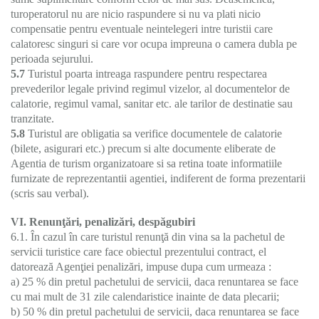
turoperatorul nu are nicio raspundere si nu va plati nicio
compensatie pentru eventuale neintelegeri intre turistii care
calatoresc singuri si care vor ocupa impreuna o camera dubla pe
perioada sejurului.
5.7
Turistul poarta intreaga raspundere pentru respectarea
prevederilor legale privind regimul vizelor, al documentelor de
calatorie, regimul vamal, sanitar etc. ale tarilor de destinatie sau
tranzitate.
5.8
Turistul are obligatia sa verifice documentele de calatorie
(bilete, asigurari etc.) precum si alte documente eliberate de
Agentia de turism organizatoare si sa retina toate informatiile
furnizate de reprezentantii agentiei, indiferent de forma prezentarii
(scris sau verbal).
VI. Renunţări, penalizări, despăgubiri
6.1. În cazul în care turistul renunţă din vina sa la pachetul de
servicii turistice care face obiectul prezentului contract, el
datorează Agenţiei penalizări, impuse dupa cum urmeaza :
a) 25 % din pretul pachetului de servicii, daca renuntarea se face
cu mai mult de 31 zile calendaristice inainte de data plecarii;
b) 50 % din pretul pachetului de servicii, daca renuntarea se face