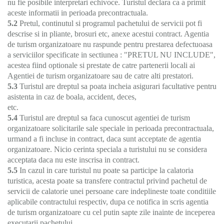
nu fie posibile interpretari echivoce. Turistul declara ca a primit
aceste informatii in perioada precontractuala.
5.2
Pretul, continutul si programul pachetului de servicii pot fi
descrise si in pliante, brosuri etc, anexe acestui contract. Agentia
de turism organizatoare nu raspunde pentru prestarea defectuoasa
a serviciilor specificate in sectiunea : "PRETUL NU INCLUDE",
acestea fiind optionale si prestate de catre partenerii locali ai
Agentiei de turism organizatoare sau de catre alti prestatori.
5.3
Turistul are dreptul sa poata incheia asigurari facultative pentru
asistenta in caz de boala, accident, deces,
etc.
5.4
Turistul are dreptul sa faca cunoscut agentiei de turism
organizatoare solicitarile sale speciale in perioada precontractuala,
urmand a fi incluse in contract, daca sunt acceptate de agentia
organizatoare. Nicio cerinta speciala a turistului nu se considera
acceptata daca nu este inscrisa in contract.
5.5
In cazul in care turistul nu poate sa participe la calatoria
turistica, acesta poate sa transfere contractul privind pachetul de
servicii de calatorie unei persoane care indeplineste toate conditiile
aplicabile contractului respectiv, dupa ce notifica in scris agentia
de turism organizatoare cu cel putin sapte zile inainte de inceperea
executarii pachetului.