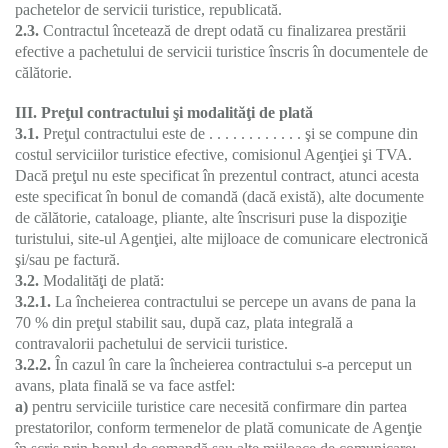
pachetelor de servicii turistice, republicată.
2.3.
Contractul încetează de drept odată cu finalizarea prestării
efective a pachetului de servicii turistice înscris în documentele de
călătorie.
III. Preţul contractului şi modalităţi de plată
3.1.
Preţul contractului este de . . . . . . . . . . . . şi se compune din
costul serviciilor turistice efective, comisionul Agenţiei şi TVA.
Dacă preţul nu este specificat în prezentul contract, atunci acesta
este specificat în bonul de comandă (dacă există), alte documente
de călătorie, cataloage, pliante, alte înscrisuri puse la dispoziţie
turistului, site-ul Agenţiei, alte mijloace de comunicare electronică
şi/sau pe factură.
3.2.
Modalităţi de plată:
3.2.1.
La încheierea contractului se percepe un avans de pana la
70 % din preţul stabilit sau, după caz, plata integrală a
contravalorii pachetului de servicii turistice.
3.2.2.
În cazul în care la încheierea contractului s-a perceput un
avans, plata finală se va face astfel:
a)
pentru serviciile turistice care necesită confirmare din partea
prestatorilor, conform termenelor de plată comunicate de Agenţie