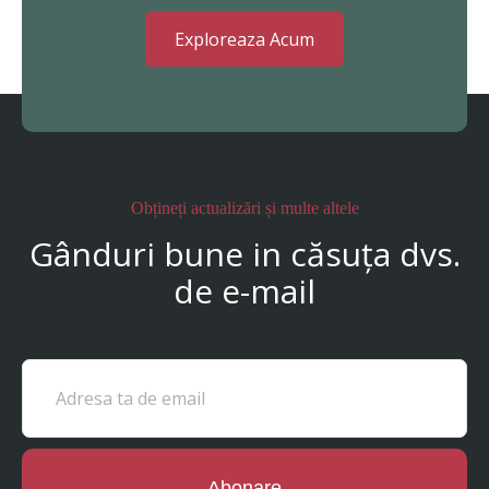
Exploreaza Acum
Obțineți actualizări și multe altele
Gânduri bune in căsuța dvs.
de e-mail
Abonare