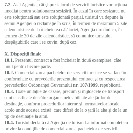
7.2.
Atât Agenţia, cât şi prestatorul de servicii turistice vor acţiona
imediat pentru soluţionarea sesizării. În cazul în care sesizarea nu
este soluţionată sau este soluţionată parţial, turistul va depune la
sediul Agenţiei o reclamaţie în scris, în termen de maximum 5 zile
calendaristice de la încheierea călătoriei, Agenţia urmând ca, în
termen de 30 de zile calendaristice, să comunice turistului
despăgubirile care i se cuvin, după caz.
X. Dispoziţii finale
10.1.
Prezentul contract a fost încheiat în două exemplare, câte
unul pentru fiecare parte.
10.2.
Comercializarea pachetelor de servicii turistice se va face în
conformitate cu prevederile prezentului contract şi cu respectarea
prevederilor Ordonanţei Guvernului
nr. 107/1999
, republicată.
10.3.
Toate unităţile de cazare, precum şi mijloacele de transport
sunt clasificate de către organismele abilitate ale ţărilor de
destinaţie, conform procedurilor interne şi normativelor locale,
acolo unde acestea există, care diferă de la o ţară la alta şi de la un
tip de destinaţie la altul.
10.4.
Turistul declară că Agenţia de turism l-a informat complet cu
privire la condiţiile de comercializare a pachetelor de servicii