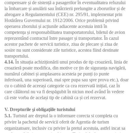
compensare și de sistență a pasagerilor în eventualitatea refuzului
la îmbarcare și anulării sau întârzierii prelungite a zborurilor și de
abrogare a Regulamentului (CEE) nr. 295/91, implementat prin
Hotărârea Guvernului nr. 1912/2006. Orice problemă privind
operarea zborului și acțiunile adiacente acestuia intră în
competența și responsabilitatea transportatorului, biletul de avion
reprezentând contractul între pasager și transportator. În cazul
acestor pachete de servicii turistice, ziua de plecare și ziua de
sosire nu sunt considerate zile turistice, acestea fiind destinate
transportului.
4.14.
În situația achiziționării unui produs de tip croazieră, linia de
croazieră poate modifica, din motive ce țin de siguranța navigării,
numărul cabinei și amplasarea acesteia pe punți (o punte
inferioară, una superioară, mai spre pupa sau spre prova etc.), doar
cu o cabină de aceeași categorie ca cea rezervată inițial, caz în
care călătorul nu va fi despăgubit în niciun mod având în vedere
că este vorba de același tip de cabină ca și cel rezervat.
V.
Drepturile şi obligaţiile turistului
5.1.
Turistul are dreptul la o informare corecta si completa cu
privire la pachetul de servicii oferit de Agentia de turism
organizatoare, inclusiv cu privire la pretul acestuia, astfel incat sa