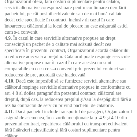
Organizatorul oferă, fără costuri suplimentare pentru călător,
servicii alternative corespunzătoare pentru continuarea derulării
pachetului, pe cât posibil echivalente sau de mai bună calitate
decât cele specificate în contract, inclusiv în cazul în care
întoarcerea călătorului la locul de plecare nu este asigurată astfel
cum s-a convenit.
4.9
. În cazul în care serviciile alternative propuse au drept
consecinţă un pachet de o calitate mai scăzută decât cea
specificată în prezentul contract, Organizatorul acordă călătorului
o reducere adecvată a preţului. Călătorul poate respinge serviciile
alternative propuse doar în cazul în care acestea nu sunt
comparabile cu ceea ce s-a convenit prin prezentul contract sau
reducerea de preţ acordată este inadecvată.
4.10
. Dacă este imposibil să se furnizeze servicii alternative sau
călătorul respinge serviciile alternative propuse în conformitate cu
art. 4.8 al doilea paragraf din prezentul contract, călătorul are
dreptul, după caz, la reducerea preţului şi/sau la despăgubiri fără a
rezilia contractul de servicii privind pachetul de călătorie.
4.11
. Dacă pachetul include transportul de pasageri, Organizatorul
asigură de asemenea, în cazurile menţionate la p. 4.9 şi 4.10 din
prezentul contract, repatrierea călătorului cu transport echivalent
fără întârzieri nejustificate şi fără costuri suplimentare pentru
călător.