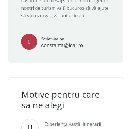
Lăsați-ne un mesaj și unul dintre agenții
noștri de turism va fi bucuros să vă ajute
să vă rezervați vacanța ideală.
Scrieti-ne pe
constanta@icar.ro
Motive pentru care
sa ne alegi
Experiență vastă, itinerarii