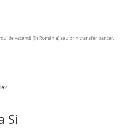
ardul de vacanță (în România) sau prin transfer bancar.
ele?
a Si