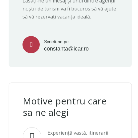
Lăsați-ne un mesaj și unul dintre agenții
noștri de turism va fi bucuros să vă ajute
să vă rezervați vacanța ideală.
Scrieti-ne pe
constanta@icar.ro
Motive pentru care
sa ne alegi
Experiență vastă, itinerarii