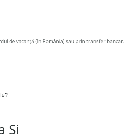
ardul de vacanță (în România) sau prin transfer bancar.
ele?
a Si