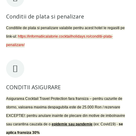
Conditii de plata si penalizare
Conditiile de plata si penalizare valabile pentru acest hotel le regasiti pe
link-ul:
https://informatiicalatorie.cocktailholidays.ro/conditii-plata-
penalizare/
CONDITII ASIGURARE
Asigurarea Cocktail Travel Protection fara fransiza – pentru cazurile de
storno, valoarea maxima despagubita este de 25.000 Ron / rezervare
EXCEPTIE!: pentru anulare inainte de plecare din motive de imbolnavire
sau carantina cauzata de o
epidemie sau pandemie
(ex: Covid19) -
se
aplica fransiza 30%