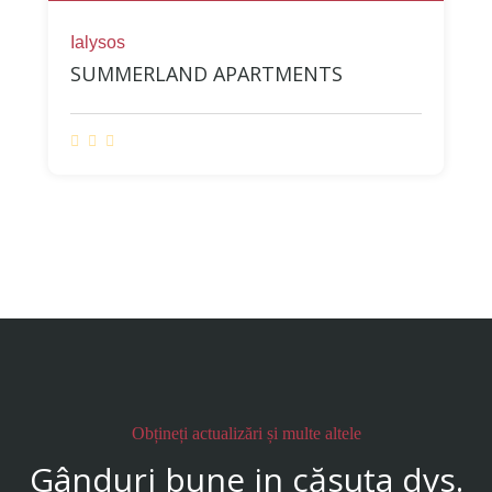
Ialysos
SUMMERLAND APARTMENTS
Obțineți actualizări și multe altele
Gânduri bune in căsuța dvs.