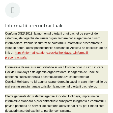
Informatii precontractuale
Conform OG2/ 2018, la momentul ofertarii unui pachet de servicii de
calatorie, atat agentia de turism organizatoare cat si agentia de turism
intermediara, trebuie sa furnizeze calatorului informatiile precontractele
valabile pentru acest pachet turistic / destinatie. Acestea se descarca de pe
link-ul:
https://informatiicalatorie.cocktailholidays.ro/informatii-
precontractuale/
Informatiile de mai sus sunt valabile si vor fi folosite doar in cazul in care
Cocktail Holidays este agentia organizatoare, iar agentia de unde se
oferteaza / achizitioneaza pachetul actioneaza ca intermediar.
Cocktail Holidays nu isi asuma raspunderea in cazul in care informatiile de
mai sus nu sunt inmanate turistilor, la momentul ofertarii pachetelor.
Oferta generata din sistemul agentiei Cocktail Holidays, impreuna cu
informatiile standard & precontractuale sunt parte integranta a contractului
privind pachetul de servicii de calatorie achizitionat si nu pot fi modificate
decat prin acordul explicit al partilor contractante.