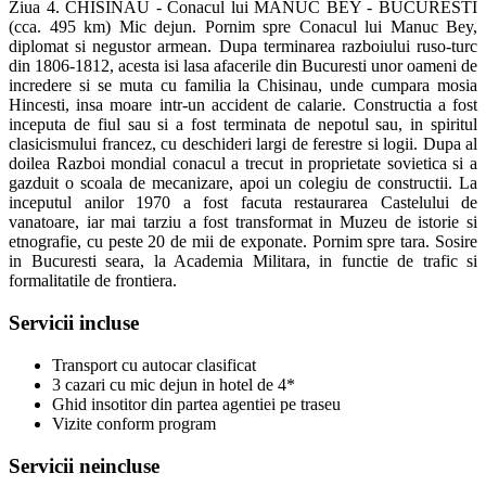
Ziua 4. CHISINAU - Conacul lui MANUC BEY - BUCURESTI
(cca. 495 km) Mic dejun. Pornim spre Conacul lui Manuc Bey,
diplomat si negustor armean. Dupa terminarea razboiului ruso-turc
din 1806-1812, acesta isi lasa afacerile din Bucuresti unor oameni de
incredere si se muta cu familia la Chisinau, unde cumpara mosia
Hincesti, insa moare intr-un accident de calarie. Constructia a fost
inceputa de fiul sau si a fost terminata de nepotul sau, in spiritul
clasicismului francez, cu deschideri largi de ferestre si logii. Dupa al
doilea Razboi mondial conacul a trecut in proprietate sovietica si a
gazduit o scoala de mecanizare, apoi un colegiu de constructii. La
inceputul anilor 1970 a fost facuta restaurarea Castelului de
vanatoare, iar mai tarziu a fost transformat in Muzeu de istorie si
etnografie, cu peste 20 de mii de exponate. Pornim spre tara. Sosire
in Bucuresti seara, la Academia Militara, in functie de trafic si
formalitatile de frontiera.
Servicii incluse
Transport cu autocar clasificat
3 cazari cu mic dejun in hotel de 4*
Ghid insotitor din partea agentiei pe traseu
Vizite conform program
Servicii neincluse