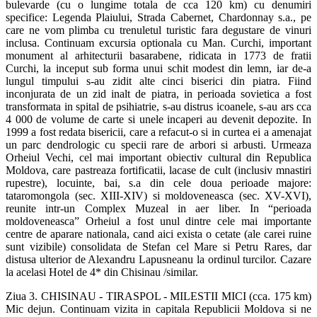
bulevarde (cu o lungime totala de cca 120 km) cu denumiri
specifice: Legenda Plaiului, Strada Cabernet, Chardonnay s.a., pe
care ne vom plimba cu trenuletul turistic fara degustare de vinuri
inclusa. Continuam excursia optionala cu Man. Curchi, important
monument al arhitecturii basarabene, ridicata in 1773 de fratii
Curchi, la inceput sub forma unui schit modest din lemn, iar de-a
lungul timpului s-au zidit alte cinci biserici din piatra. Fiind
inconjurata de un zid inalt de piatra, in perioada sovietica a fost
transformata in spital de psihiatrie, s-au distrus icoanele, s-au ars cca
4 000 de volume de carte si unele incaperi au devenit depozite. In
1999 a fost redata bisericii, care a refacut-o si in curtea ei a amenajat
un parc dendrologic cu specii rare de arbori si arbusti. Urmeaza
Orheiul Vechi, cel mai important obiectiv cultural din Republica
Moldova, care pastreaza fortificatii, lacase de cult (inclusiv mnastiri
rupestre), locuinte, bai, s.a din cele doua perioade majore:
tataromongola (sec. XIII-XIV) si moldoveneasca (sec. XV-XVI),
reunite intr-un Complex Muzeal in aer liber. In “perioada
moldoveneasca” Orheiul a fost unul dintre cele mai importante
centre de aparare nationala, cand aici exista o cetate (ale carei ruine
sunt vizibile) consolidata de Stefan cel Mare si Petru Rares, dar
distusa ulterior de Alexandru Lapusneanu la ordinul turcilor. Cazare
la acelasi Hotel de 4* din Chisinau /similar.
Ziua 3. CHISINAU - TIRASPOL - MILESTII MICI (cca. 175 km)
Mic dejun. Continuam vizita in capitala Republicii Moldova si ne