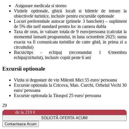
Asigurare medicala si storno
Vizitele optionale, ghizii locali si biletele de intrare la
obiectivele turistice, inclusiv pentru excursiile optionale
Locuri preferentiale autocar (primele 3 banchete) – supliment
de 5% din tarif standard pentru loc in camera dubla
Taxa de oras, in valoare totala de 9 euro/persoana (calculat la
momentul lansarii programului, in luna octombrie 2025; suma
exacta va fi comunicata turistilor de catre ghid, in prima zi a
circuitului)
Bacsis/tips - echipaj (recomandat 1 €/membru
echipaj/zi/turist), inclusiv copiii peste 6 ani
Excursii optionale
Vizita si degustare de vin Milestii Mici 55 euro/ persoana
Excursie optionala la Cricova, Man. Curchi, Orheiul Vechi 30
euro/ persoana
Excursie optionala la Tiraspol 25 euro/ persoana
29
de la
219 €
SOLICITĂ OFERTA ACUM!
Contacteaza Acum