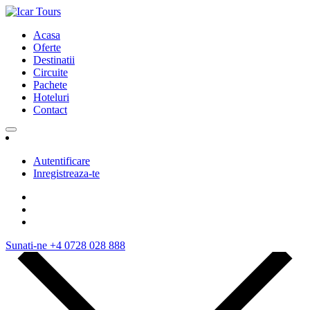
Acasa
Oferte
Destinatii
Circuite
Pachete
Hoteluri
Contact
Autentificare
Inregistreaza-te
Sunati-ne
+4 0728 028 888