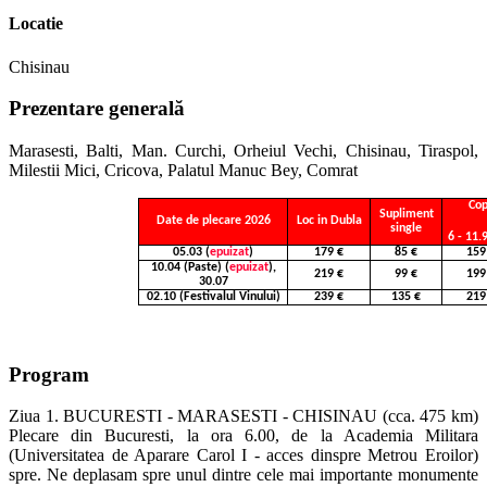
Locatie
Chisinau
Prezentare generală
Marasesti, Balti, Man. Curchi, Orheiul Vechi, Chisinau, Tiraspol,
Milestii Mici, Cricova, Palatul Manuc Bey, Comrat
Cop
Supliment
Date de plecare 2026
Loc in Dubla
single
6 - 11.
05.03 (
epuizat
)
179 €
85 €
159
10.04 (Paste) (
epuizat
),
219 €
99 €
199
30.07
02.10 (Festivalul Vinului)
239 €
135 €
219
Program
Ziua 1. BUCURESTI - MARASESTI - CHISINAU (cca. 475 km)
Plecare din Bucuresti, la ora 6.00, de la Academia Militara
(Universitatea de Aparare Carol I - acces dinspre Metrou Eroilor)
spre. Ne deplasam spre unul dintre cele mai importante monumente