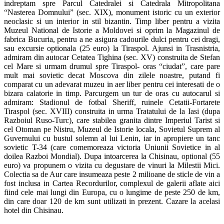
indreptam spre Parcul Catedralei si Catedrala Mitropolitana
“Nasterea Domnului” (sec. XIX), monument istoric cu un exterior
neoclasic si un interior in stil bizantin. Timp liber pentru a vizita
Muzeul National de Istorie a Moldovei si oprim la Magazinul de
fabrica Bucuria, pentru a ne asigura cadourile dulci pentru cei dragi,
sau excursie optionala (25 euro) la Tiraspol. Ajunsi in Trasnistria,
admiram din autocar Cetatea Tighina (sec. XV) construita de Stefan
cel Mare si urmam drumul spre Tiraspol- oras “ciudat”, care pare
mult mai sovietic decat Moscova din zilele noastre, putand fi
comparat cu un adevarat muzeu in aer liber pentru cei interesati de o
bizara calatorie in timp. Parcurgem un tur de oras cu autocarul si
admiram: Stadionul de fotbal Sheriff, ruinele Cetatii-Fortarete
Tiraspol (sec. XVIII) construita in urma Tratatului de la Iasi (dupa
Razboiul Ruso-Turc), care stabilea granita dintre Imperiul Tarist si
cel Otoman pe Nistru, Muzeul de Istorie locala, Sovietul Suprem al
Guvernului cu bustul solemn al lui Lenin, iar in apropiere un tanc
sovietic T-34 (care comemoreaza victoria Uniunii Sovietice in al
doilea Razboi Mondial). Dupa intoarcerea la Chisinau, optional (55
euro) va propunem o vizita cu degustare de vinuri la Milestii Mici.
Colectia sa de Aur care insumeaza peste 2 milioane de sticle de vin a
fost inclusa in Cartea Recordurilor, complexul de galerii aflate aici
fiind cele mai lungi din Europa, cu o lungime de peste 250 de km,
din care doar 120 de km sunt utilizati in prezent. Cazare la acelasi
hotel din Chisinau.