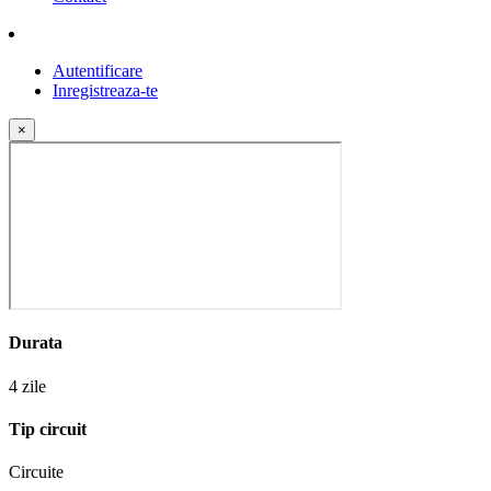
Autentificare
Inregistreaza-te
×
Durata
4 zile
Tip circuit
Circuite