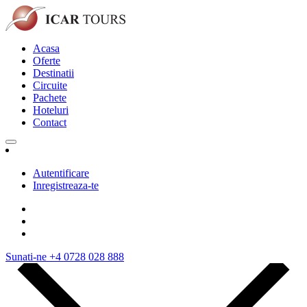
Acasa
Oferte
Destinatii
Circuite
Pachete
Hoteluri
Contact
Autentificare
Inregistreaza-te
Sunati-ne
+4 0728 028 888