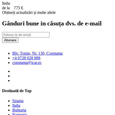
Italia
de la
775 €
Obțineți actualizări și multe altele
Gânduri bune in căsuța dvs. de e-mail
Abonare
Blv. Tomis, Nr. 130, Constanta
+4 0728 028 888
constanta@icar.ro
Destinatii de Top
Spania
Italia
Bulgaria
Romania