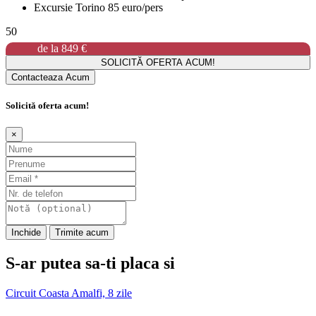
Excursie Torino 85 euro/pers
50
de la
849 €
SOLICITĂ OFERTA ACUM!
Contacteaza Acum
Solicită oferta acum!
×
Inchide
Trimite acum
S-ar putea sa-ti placa si
Circuit Coasta Amalfi, 8 zile