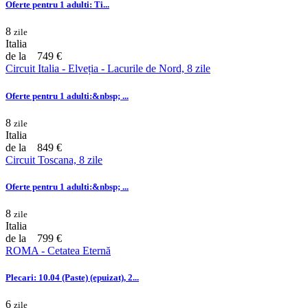
Oferte pentru 1 adulti: Ti...
8
zile
Italia
de la
749 €
Circuit Italia - Elveția - Lacurile de Nord, 8 zile
Oferte pentru 1 adulti:&nbsp; ...
8
zile
Italia
de la
849 €
Circuit Toscana, 8 zile
Oferte pentru 1 adulti:&nbsp; ...
8
zile
Italia
de la
799 €
ROMA - Cetatea Eternă
Plecari: 10.04 (Paste) (epuizat), 2...
6
zile