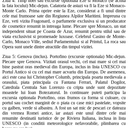
Ziua 4: Timp liber sau excursie optionala Eze si Monaco (se achita
la fata locului) Mic-dejun. Calatoria de astazi va fi la Eze si Monaco-
Monte Carlo. Prima oprire este la Eze, considerat a fi unul dintre
cele mai frumoase sate din Regiunea Alpilor Maritimi. Impreuna cu
Eze, veti vizita Fragonard, o parfumerie exclusiva si un producator
de cosmetice renumit in intreaga lume. Plecare spre Monaco, un stat
independent situat pe Coasta de Azur, renumit pentru stilul sau de
viata exclusivist si promenade luxoase. Celebrul Casino de Monte-
Carlo, Monaco Ville, sediul Parlamentului si al Printul, La roca sau
Opera sunt unele dintre atractiile din timpul vizitei.
Ziua 5: Genova (inclus). Portofino (excursie optionala) Mic-dejun.
Plecare spre Genova. Vizitati orasul vechi, cel mai mare si cel mai
bine pastrat oras medieval din Europa, inclus in lista UNESCO cu
Portul Antico si cu cel mai mare acvariu din Europa. De asemenea,
aici este casa lui Christopher Columb, principala poarta medievala a
orasului, piata principala cu Fantana Ferrari, Palatul Dogilor,
Catedrala Centrala San Lorenzo cu cripta unde sunt depozitate
moastele lui Ioan Botezatorul. In continuare puteti participa la
excursia optionala Portofino, oras frumos ca forma si culoare, cu
portul sau cochet marginit de o piata cu case mici pastelate, vopsite
cu galben, verde si albastru. A fost un sat mic de pescari ce dateaza
din vremea Romei antice, iar astazi este unul dintre cele mai
renumite destinatii turistice de pe Riviera Italiana, inclusa in lista
UNESCO (in conditii meteorologice nefavorabile, plimbarea cu