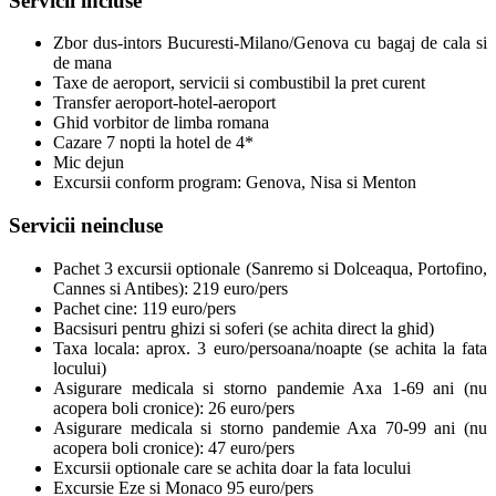
Servicii incluse
Zbor dus-intors Bucuresti-Milano/Genova cu bagaj de cala si
de mana
Taxe de aeroport, servicii si combustibil la pret curent
Transfer aeroport-hotel-aeroport
Ghid vorbitor de limba romana
Cazare 7 nopti la hotel de 4*
Mic dejun
Excursii conform program: Genova, Nisa si Menton
Servicii neincluse
Pachet 3 excursii optionale (Sanremo si Dolceaqua, Portofino,
Cannes si Antibes): 219 euro/pers
Pachet cine: 119 euro/pers
Bacsisuri pentru ghizi si soferi (se achita direct la ghid)
Taxa locala: aprox. 3 euro/persoana/noapte (se achita la fata
locului)
Asigurare medicala si storno pandemie Axa 1-69 ani (nu
acopera boli cronice): 26 euro/pers
Asigurare medicala si storno pandemie Axa 70-99 ani (nu
acopera boli cronice): 47 euro/pers
Excursii optionale care se achita doar la fata locului
Excursie Eze si Monaco 95 euro/pers