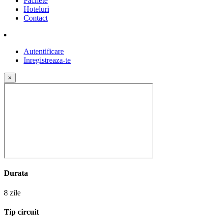
Pachete
Hoteluri
Contact
Autentificare
Inregistreaza-te
×
Durata
8 zile
Tip circuit