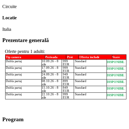
Circuite
Locatie
Italia
Prezentare generală
Oferte pentru 1
adulti:
Tip
camera
Perioada
Pret
Oferta
include
Stare
Dubla
partaj
10.09.26 - 8
999
Standard
DISPONIBIL
zile
EUR
Dubla
partaj
17.09.26 - 8
999
Standard
DISPONIBIL
zile
EUR
Dubla
partaj
24.09.26 - 8
949
Standard
DISPONIBIL
zile
EUR
Dubla
partaj
08.10.26 - 8
899
Standard
DISPONIBIL
zile
EUR
Dubla
partaj
15.10.26 - 8
849
Standard
DISPONIBIL
zile
EUR
Dubla
partaj
22.10.26 - 8
999
Standard
DISPONIBIL
zile
EUR
Program