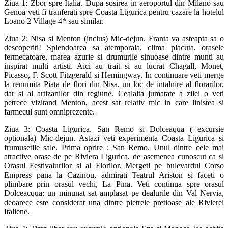
Ziua 1: Zbor spre Italia. Dupa sosirea in aeroportul din Milano sau
Genoa veti fi tranferati spre Coasta Ligurica pentru cazare la hotelul
Loano 2 Village 4* sau similar.
Ziua 2: Nisa si Menton (inclus) Mic-dejun. Franta va asteapta sa o
descoperiti! Splendoarea sa atemporala, clima placuta, orasele
fermecatoare, marea azurie si drumurile sinuoase dintre munti au
inspirat multi artisti. Aici au trait si au lucrat Chagall, Monet,
Picasso, F. Scott Fitzgerald si Hemingway. In continuare veti merge
la renumita Piata de flori din Nisa, un loc de intalnire al florarilor,
dar si al artizanilor din regiune. Cealalta jumatate a zilei o veti
petrece vizitand Menton, acest sat relativ mic in care linistea si
farmecul sunt omniprezente.
Ziua 3: Coasta Ligurica. San Remo si Dolceaqua ( excursie
optionala) Mic-dejun. Astazi veti experimenta Coasta Ligurica si
frumusetile sale. Prima oprire : San Remo. Unul dintre cele mai
atractive orase de pe Riviera Ligurica, de asemenea cunoscut ca si
Orasul Festivalurilor si al Florilor. Mergeti pe bulevardul Corso
Empress pana la Cazinou, admirati Teatrul Ariston si faceti o
plimbare prin orasul vechi, La Pina. Veti continua spre orasul
Dolceacqua: un minunat sat amplasat pe dealurile din Val Nervia,
deoarece este considerat una dintre pietrele pretioase ale Rivierei
Italiene.