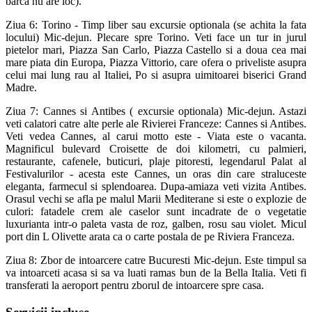
barca nu are loc).
Ziua 6: Torino - Timp liber sau excursie optionala (se achita la fata
locului) Mic-dejun. Plecare spre Torino. Veti face un tur in jurul
pietelor mari, Piazza San Carlo, Piazza Castello si a doua cea mai
mare piata din Europa, Piazza Vittorio, care ofera o priveliste asupra
celui mai lung rau al Italiei, Po si asupra uimitoarei biserici Grand
Madre.
Ziua 7: Cannes si Antibes ( excursie optionala) Mic-dejun. Astazi
veti calatori catre alte perle ale Rivierei Franceze: Cannes si Antibes.
Veti vedea Cannes, al carui motto este - Viata este o vacanta.
Magnificul bulevard Croisette de doi kilometri, cu palmieri,
restaurante, cafenele, buticuri, plaje pitoresti, legendarul Palat al
Festivalurilor - acesta este Cannes, un oras din care straluceste
eleganta, farmecul si splendoarea. Dupa-amiaza veti vizita Antibes.
Orasul vechi se afla pe malul Marii Mediterane si este o explozie de
culori: fatadele crem ale caselor sunt incadrate de o vegetatie
luxurianta intr-o paleta vasta de roz, galben, rosu sau violet. Micul
port din L Olivette arata ca o carte postala de pe Riviera Franceza.
Ziua 8: Zbor de intoarcere catre Bucuresti Mic-dejun. Este timpul sa
va intoarceti acasa si sa va luati ramas bun de la Bella Italia. Veti fi
transferati la aeroport pentru zborul de intoarcere spre casa.