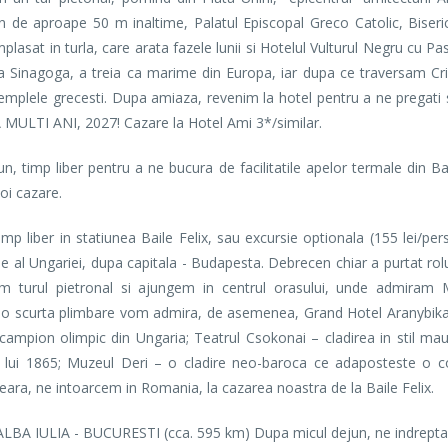
rn de aproape 50 m inaltime, Palatul Episcopal Greco Catolic, Biser
lasat in turla, care arata fazele lunii si Hotelul Vulturul Negru cu Pa
lta Sinagoga, a treia ca marime din Europa, iar dupa ce traversam Cri
 templele grecesti. Dupa amiaza, revenim la hotel pentru a ne pregat
LA MULTI ANI, 2027! Cazare la Hotel Ami 3*/similar.
, timp liber pentru a ne bucura de facilitatile apelor termale din Ba
oi cazare.
liber in statiunea Baile Felix, sau excursie optionala (155 lei/per
 al Ungariei, dupa capitala - Budapesta. Debrecen chiar a purtat rolu
pem turul pietronal si ajungem in centrul orasului, unde admiram 
r-o scurta plimbare vom admira, de asemenea, Grand Hotel Aranybika 
 campion olimpic din Ungaria; Teatrul Csokonai – cladirea in stil mau
a lui 1865; Muzeul Deri – o cladire neo-baroca ce adaposteste o co
seara, ne intoarcem in Romania, la cazarea noastra de la Baile Felix.
LBA IULIA - BUCURESTI (cca. 595 km) Dupa micul dejun, ne indrept