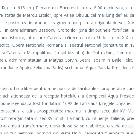
 (cca. 615 km) Plecare din Bucuresti, la ora 6.00 dimineata, din 
 statia de Metrou Eroilor) spre Valea Oltului, cel mai lung defileu di
an, ce pastreaza in pronaos fragmente din pictura originala de sec. X
n care admiram Bastionul Croitorilor (una din putinele fortificatii al
iri istorice, intre care: Catedrala Greco-catolica Sf. Iosif (sec. XIX in
clectic), Opera Nationala Romana si Teatrul National (construite in 19
Catedrala Mitropolitana (in stil bizantin). In Piata Unirii, (centrul o
i), admiram statuia lui Matyas Corvin. Seara, sosim in Baile Felix
andurile Apolo, Felix sau Padis) si chiar un Aqua Park la President. 
n. Timp liber pentru a ne bucura de facilitatile si proprietatile cura
e achizitioneaza de la receptia hotelului) la Complexul Aqua Presid
pune legenda, a fost fondata in 1092 de Ladislaus I, regele Ungariei. 
constant si a atins prosperitatea maxima in timpul secolului XV. Ma
ost reorganizata in sec XVI în stil flamand, cu influenţe italiene, prec
tr-o ampla transformare, reusindu-se sa se reabiliteze o serie de cladi
un tur pietonal, pornind din Piata Unirii, “epicentrul” arhitecturii