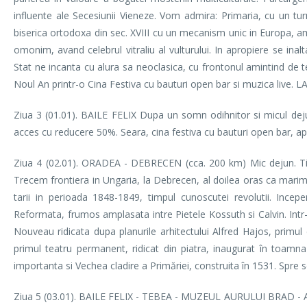
influente ale Secesiunii Vieneze. Vom admira: Primaria, cu un tu
biserica ortodoxa din sec. XVIII cu un mecanism unic in Europa, amp
omonim, avand celebrul vitraliu al vulturului. In apropiere se ina
Stat ne incanta cu alura sa neoclasica, cu frontonul amintind de
Noul An printr-o Cina Festiva cu bauturi open bar si muzica live. 
Ziua 3 (01.01). BAILE FELIX Dupa un somn odihnitor si micul dejun
acces cu reducere 50%. Seara, cina festiva cu bauturi open bar, ap
Ziua 4 (02.01). ORADEA - DEBRECEN (cca. 200 km) Mic dejun. Timp 
Trecem frontiera in Ungaria, la Debrecen, al doilea oras ca marime
tarii in perioada 1848-1849, timpul cunoscutei revolutii. Ince
Reformata, frumos amplasata intre Pietele Kossuth si Calvin. Int
Nouveau ridicata dupa planurile arhitectului Alfred Hajos, primul
primul teatru permanent, ridicat din piatra, inaugurat în toamn
importanta si Vechea cladire a Primăriei, construita în 1531. Spre 
Ziua 5 (03.01). BAILE FELIX - TEBEA - MUZEUL AURULUI BRAD - A