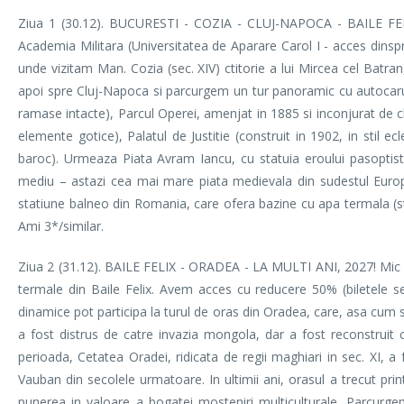
Ziua 1 (30.12). BUCURESTI - COZIA - CLUJ-NAPOCA - BAILE FELIX
Academia Militara (Universitatea de Aparare Carol I - acces dinspre
unde vizitam Man. Cozia (sec. XIV) ctitorie a lui Mircea cel Batr
apoi spre Cluj-Napoca si parcurgem un tur panoramic cu autocarul, i
ramase intacte), Parcul Operei, amenjat in 1885 si inconjurat de clad
elemente gotice), Palatul de Justitie (construit in 1902, in stil e
baroc). Urmeaza Piata Avram Iancu, cu statuia eroului pasoptist si 
mediu – astazi cea mai mare piata medievala din sudestul Europe
statiune balneo din Romania, care ofera bazine cu apa termala (str
Ami 3*/similar.
Ziua 2 (31.12). BAILE FELIX - ORADEA - LA MULTI ANI, 2027! Mic deju
termale din Baile Felix. Avem acces cu reducere 50% (biletele s
dinamice pot participa la turul de oras din Oradea, care, asa cum s
a fost distrus de catre invazia mongola, dar a fost reconstruit 
perioada, Cetatea Oradei, ridicata de regii maghiari in sec. XI, a f
Vauban din secolele urmatoare. In ultimii ani, orasul a trecut prin
punerea in valoare a bogatei mosteniri multiculturale. Parcurgem 