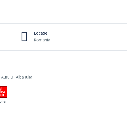
Locatie
Romania
Aurului, Alba Iulia
Al
ilea
ult
5 lei