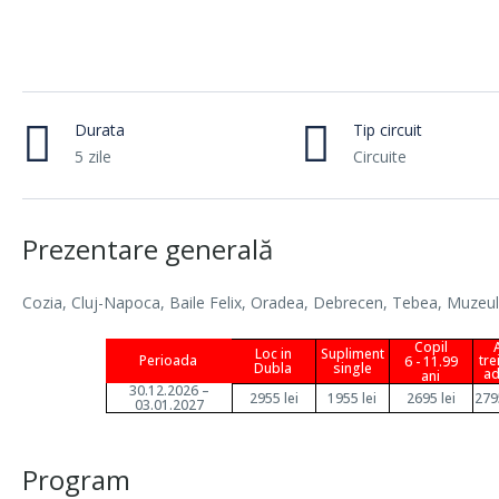
Durata
Tip circuit
5 zile
Circuite
Prezentare generală
Cozia, Cluj-Napoca, Baile Felix, Oradea, Debrecen, Tebea, Muzeul 
Copil
Loc in
Supliment
Perioada
tre
6 - 11.99
Dubla
single
ad
ani
30.12.2026 –
2955 lei
1955 lei
2695 lei
279
03.01.2027
Program