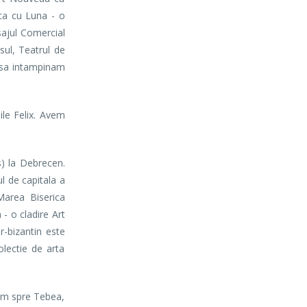
ica cu Luna - o
sajul Comercial
sul, Teatrul de
i sa intampinam
ile Felix. Avem
s) la Debrecen.
l de capitala a
Marea Biserica
- o cladire Art
r-bizantin este
lectie de arta
am spre Tebea,