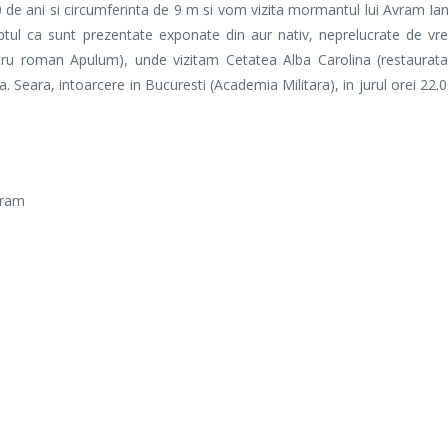
0 de ani si circumferinta de 9 m si vom vizita mormantul lui Avram I
ptul ca sunt prezentate exponate din aur nativ, neprelucrate de vre
stru roman Apulum), unde vizitam Cetatea Alba Carolina (restaurata
a. Seara, intoarcere in Bucuresti (Academia Militara), in jurul orei 22.0
gram