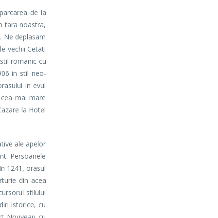
parcarea de la
n tara noastra,
IV. Ne deplasam
e vechii Cetati
 stil romanic cu
06 in stil neo-
rasului in evul
, cea mai mare
Cazare la Hotel
tive ale apelor
ent. Persoanele
In 1241, orasul
rturie din acea
ursorul stilului
ri istorice, cu
 Art Nouveau cu