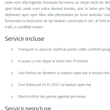
unde vom afla legenda Gorunului lui Horea, un stejar vechi de 40
spre Brad, unde vom vizita Muzeul Aurului, unic in lume prin fa
deplasam apoi spre Alba Iulia (dezvoltata pe locul anticului ca
fortareata cu bastioane de tip Vauban, construita in sec. al XVIII-le
trafic si conditiile meteo.
Servicii incluse
Transport cu autocar clasificat pentru vizite conform pro
4 cazari cu mic dejun la Hotel Ami 3*/similar
Cina festiva de Revelion cu bauturi open bar si muzica live
Cina festiva pe 01.01.2027 cu bauturi open bar
Ghid insotitor din partea agentiei pe traseu
Servicii neincluse