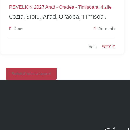
REVELION 2027 Arad - Oradea - Timișoara, 4 zile
Cozia, Sibiu, Arad, Oradea, Timisoa...
4
Romania
zile
527 €
de la
Solicită oferta acum!